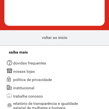
tempo. Para garantir uma higienização eficiente, siga as instruções
do fabricante.
Aqui no Supernosso, você também encontra
polidores
para
restaurar o brilho de diversos tipos de superfícies.
Qual a diferença entre desengordurante e
desengraxante?
voltar ao início
Existem algumas diferenças entre o melhor desengordurante para
cozinha e produtos desengraxantes. Por exemplo,
desengordurantes são indicados para limpeza doméstica e remoção
saiba mais
de gorduras do dia a dia,
enquanto os desengraxantes são
utilizados em ambientes industriais
para uma limpeza mais
dúvidas frequentes
agressiva.
nossas lojas
Se deseja facilitar a higienização da sua casa, conheça nossos
acessórios de limpeza
, como pano reutilizável, rodos, vassouras e
política de privacidade
mais.
institucional
O que é bom para remover gordura pesada?
trabalhe conosco
Para remover gorduras mais pesadas, é preciso aplicar um limpador
relatório de transparência e igualdade
desengordurante na superfície a ser limpa, deixar o produto agir por
salarial de mulheres e homens