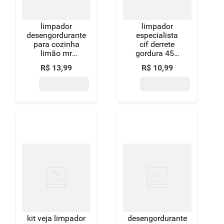
limpador
limpador
desengordurante
especialista
para cozinha
cif derrete
limão mr
gordura 450
músculo sachê
ml refil
R$
13
,
99
R$
10
,
99
400ml refil
econômico
econômico
menor preço
kit veja limpador
desengordurante