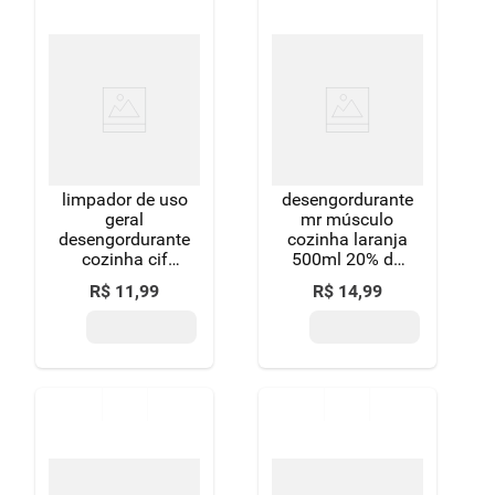
limpador de uso
desengordurante
geral
mr músculo
desengordurante
cozinha laranja
cozinha cif
500ml 20% de
sachê 450ml
desconto
R$
11
,
99
R$
14
,
99
refil econômico