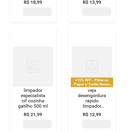
R$
18
,
99
R$
13
,
99
500ml oferta
oferta
+10% OFF - Prime ou
Pague c/ Cartão Nosso
Pay
limpador
veja
especialista
desengordura
cif cozinha
rápido
gatilho 500 ml
limpador
limão 400ml
R$
21
,
99
R$
12
,
99
refil
econômico