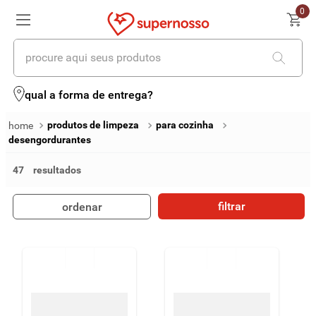
0
procure aqui seus produtos
termos mais buscados
qual a forma de entrega?
1
º
cerveja
produtos de limpeza
para cozinha
desengordurantes
2
º
leite
47
3
º
cafe
4
º
iogurte
filtrar
ordenar
5
º
queijo
6
º
biscoito
7
º
vinhos