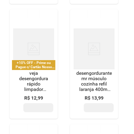
+10% OFF - Prime ou
Pague c/ Cartão Nosso
Pay
veja
desengordurante
desengordura
mr músculo
rápido
cozinha refil
limpador
laranja 400ml
laranja 400ml
menor preço
R$
12
,
99
R$
13
,
99
refil
econômico