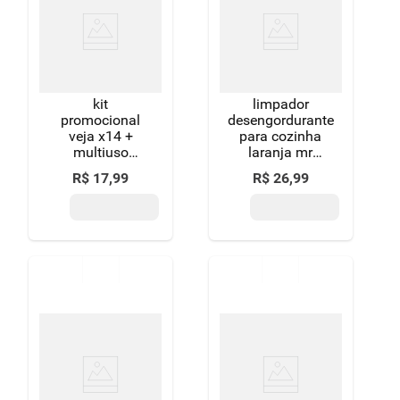
kit
limpador
promocional
desengordurante
veja x14 +
para cozinha
multiuso
laranja mr
500ml kit
músculo frasco
R$
17
,
99
R$
26
,
99
promocional
500ml borrifador
veja x14 +
oferta especial
multiuso
500ml