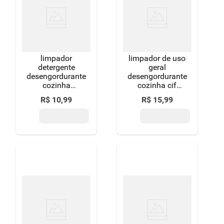
8
º
detergente
9
º
chocolate
10
º
macarrão
limpador
limpador de uso
detergente
geral
desengordurante
desengordurante
cozinha
cozinha cif
concentrado
squeeze 500ml
R$
10
,
99
R$
15
,
99
limão uau
squeeze 500ml