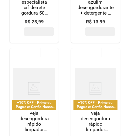
especialista
azulim
cif derrete
desengordurante
gordura 500
+ detergente +
ml
multiuso
R$
25
,
99
R$
13
,
99
+10% OFF - Prime ou
+10% OFF - Prime ou
Pague c/ Cartão Nosso
Pague c/ Cartão Nosso
Pay
Pay
veja
veja
desengordura
desengordura
rápido
rápido
limpador
limpador
spray limão
limão 500ml