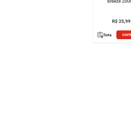
breeze 200
R$
25
,
99
com
lista