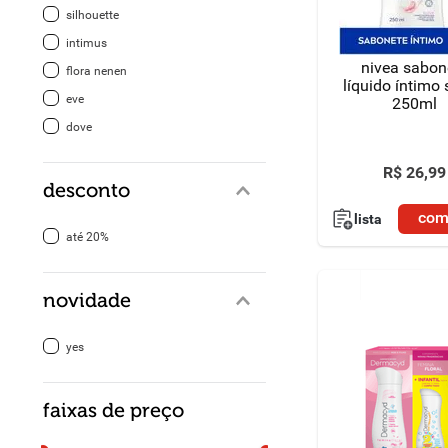
silhouette
8
º
detergente
intimus
nivea sabon
flora nenen
9
º
macarrão
líquido íntimo
eve
250ml
10
º
chocolate
dove
R$
26
,
99
desconto
com
lista
até 20%
novidade
yes
faixas de preço