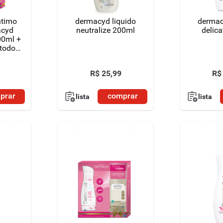
ntimo
dermacyd liquido
dermac
acyd
neutralize 200ml
delic
00ml +
 todo
R$
25
,
99
R$
prar
comprar
lista
lista