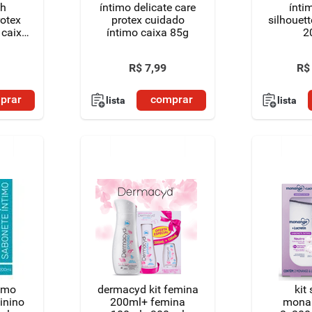
sh
íntimo delicate care
ínti
rotex
protex cuidado
silhouett
 caixa
íntimo caixa 85g
2
R$
7
,
99
R$
prar
comprar
lista
lista
timo
dermacyd kit femina
kit
inino
200ml+ femina
mona