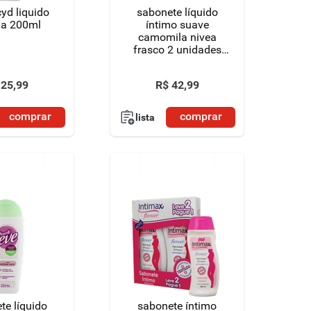
yd liquido
sabonete líquido
na 200ml
íntimo suave
camomila nivea
frasco 2 unidades
250ml cada oferta
especial
25
,
99
R$
42
,
99
comprar
comprar
lista
te líquido
sabonete íntimo