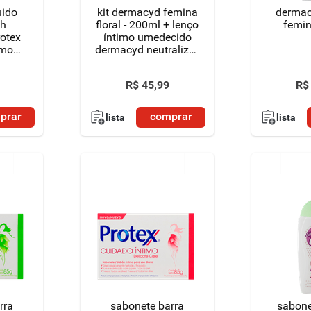
uido
kit dermacyd femina
dermac
sh
floral - 200ml + lenço
femi
rotex
íntimo umedecido
imo
dermacyd neutralize -
ml
16 unidades
R$
45
,
99
R$
prar
comprar
lista
lista
rra
sabonete barra
sabone