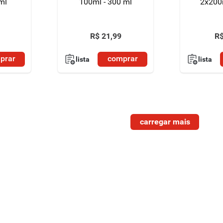
ml
100ml - 300 ml
2x200
R$
21
,
99
R
prar
comprar
lista
lista