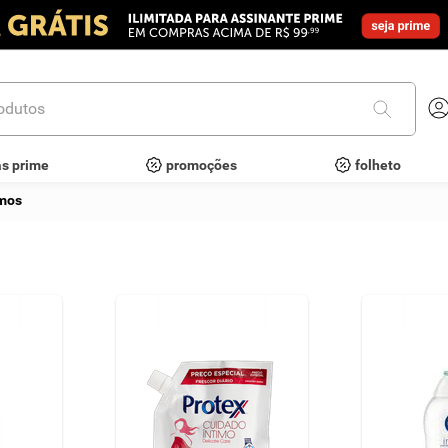
utos
as prime
promoções
folheto
imos