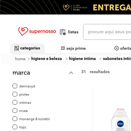
procure aqui seus prod
listas
termos mais buscados
categorias
seja prime
ofert
1
º
cerveja
higiene e beleza
higiene íntima
sabonetes ínt
2
º
leite
marca
31
3
º
cafe
dermacyd
4
º
iogurte
protex
intimax
5
º
queijo
nivea
6
º
vinhos
monange & lucretin
topz
7
º
biscoito