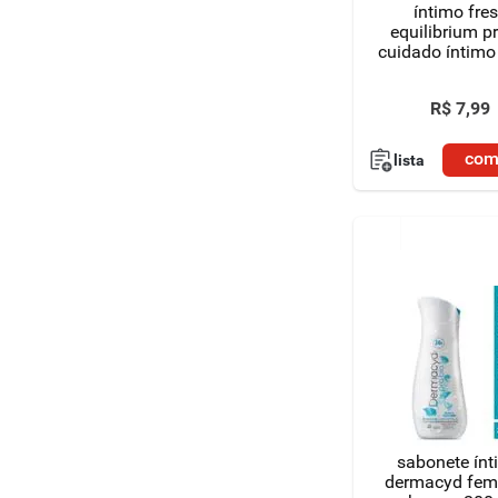
íntimo fre
equilibrium p
cuidado íntimo
85g
R$
7
,
99
com
lista
sabonete ín
dermacyd fem