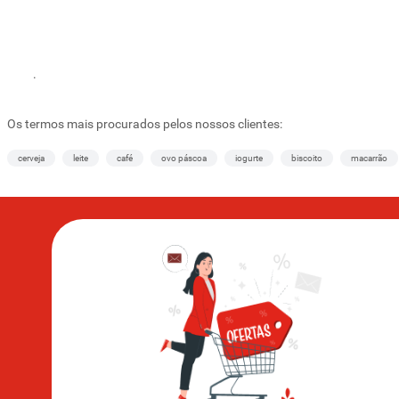
.
Os termos mais procurados pelos nossos clientes:
cerveja
leite
café
ovo páscoa
iogurte
biscoito
macarrão