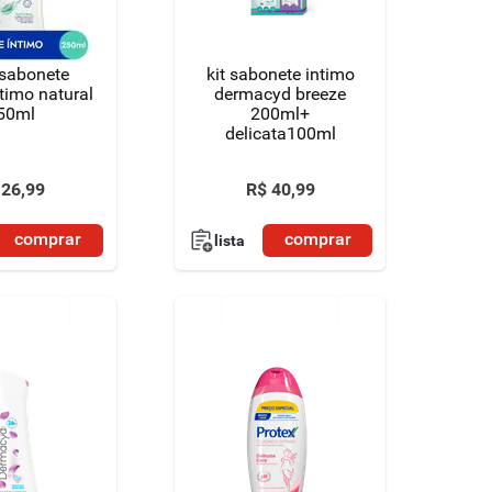
 sabonete
kit sabonete intimo
ntimo natural
dermacyd breeze
50ml
200ml+
delicata100ml
26
,
99
R$
40
,
99
comprar
comprar
lista