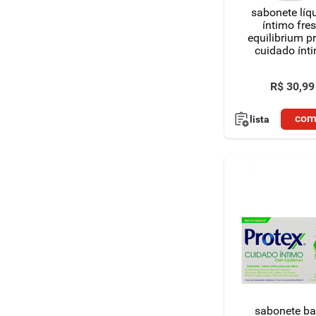
sabonete líq
íntimo fre
equilibrium p
cuidado ínt
frasco 200
R$
30
,
99
com
lista
sabonete ba