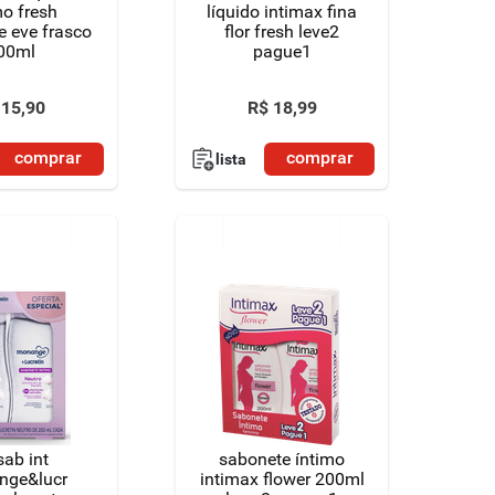
mo fresh
líquido intimax fina
e eve frasco
flor fresh leve2
00ml
pague1
15
,
90
R$
18
,
99
comprar
comprar
lista
 sab int
sabonete íntimo
nge&lucr
intimax flower 200ml