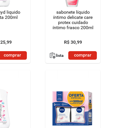
yd liquido
sabonete líquido
ata 200ml
íntimo delicate care
protex cuidado
íntimo frasco 200ml
25
,
99
R$
30
,
99
comprar
comprar
lista