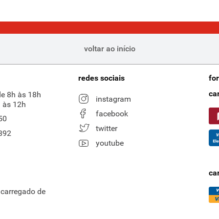
voltar ao início
redes sociais
fo
ca
de 8h às 18h
instagram
 às 12h
facebook
50
twitter
892
youtube
ca
ncarregado de