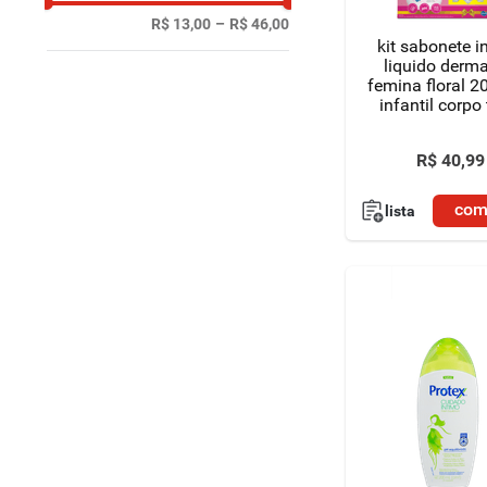
R$ 13,00
–
R$ 46,00
kit sabonete i
liquido derm
femina floral 2
infantil corpo
100ml
R$
40
,
99
com
lista