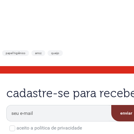
papel higiênico
arroz
queijo
cadastre-se para rece
enviar
aceito a política de privacidade