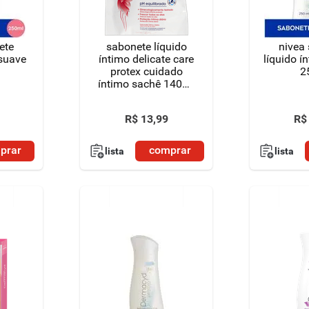
ete
sabonete líquido
nivea
 suave
íntimo delicate care
líquido í
protex cuidado
2
íntimo sachê 140ml
refil preço especial
R$
13
,
99
R$
prar
comprar
lista
lista