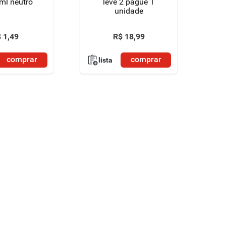
ml neutro
leve 2 pague 1
unidade
$
1
,
49
R$
18
,
99
comprar
comprar
lista