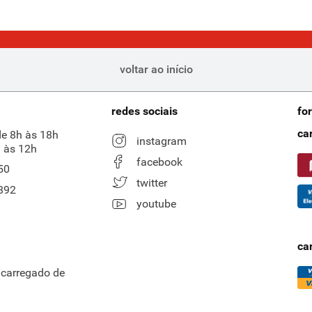
voltar ao início
redes sociais
fo
ca
de 8h às 18h
instagram
 às 12h
facebook
50
twitter
892
youtube
ca
ncarregado de