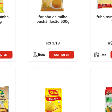
sinhá
farinha de milho
fuba mi
g
pachá flocão 500g
R$
3
,
19
R
prar
comprar
lista
lista