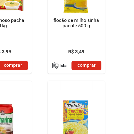
moso pacha
flocão de milho sinhá
1kg
pacote 500 g
$
3
,
99
R$
3
,
49
comprar
comprar
lista