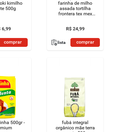
oki kimilho
farinha de milho
te 500g
assada tortilha
frontera tex mex
caixa 135g 12
unidades
$
6
,
99
R$
24
,
99
comprar
comprar
lista
inha 500gr -
fubá integral
emium
orgânico mãe terra