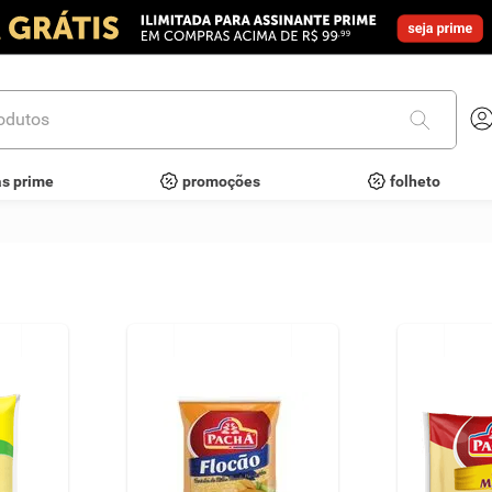
utos
as prime
promoções
folheto