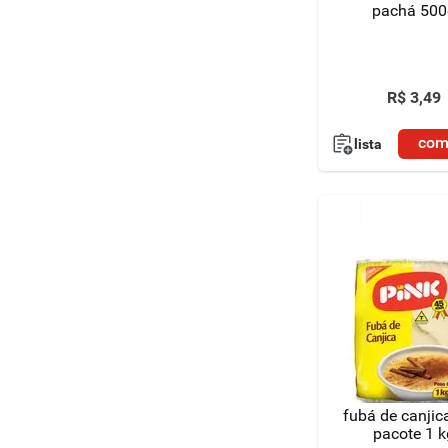
pachá 500
R$
3
,
49
com
lista
fubá de canjic
pacote 1 k