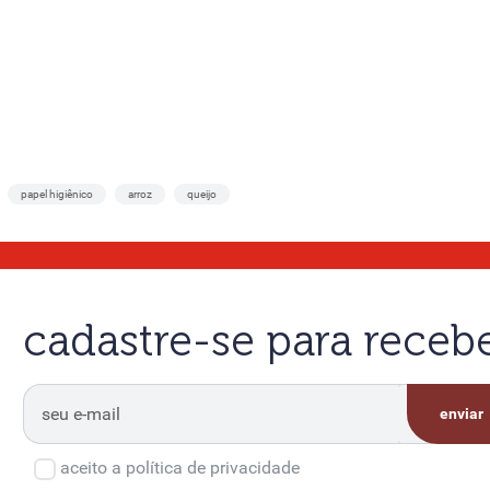
papel higiênico
arroz
queijo
cadastre-se para rece
enviar
aceito a política de privacidade