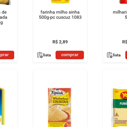
á de
farinha milho sinha
milhar
rada
500g-pc cuscuz 1083
0g
R$
2
,
89
R
prar
comprar
lista
lista