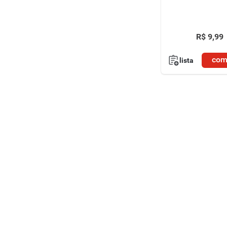
R$
9
,
99
com
lista