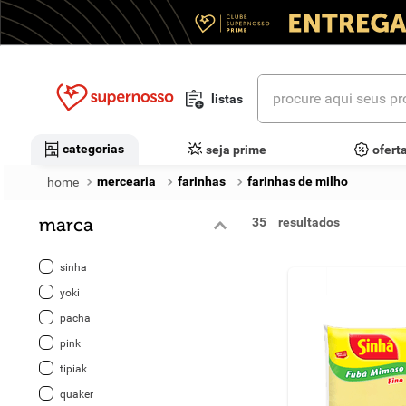
procure aqui seus prod
listas
termos mais buscados
categorias
seja prime
ofert
1
º
cerveja
mercearia
farinhas
farinhas de milho
2
º
leite
marca
35
3
º
cafe
sinha
4
º
iogurte
yoki
pacha
5
º
queijo
pink
6
º
biscoito
tipiak
quaker
7
º
vinhos