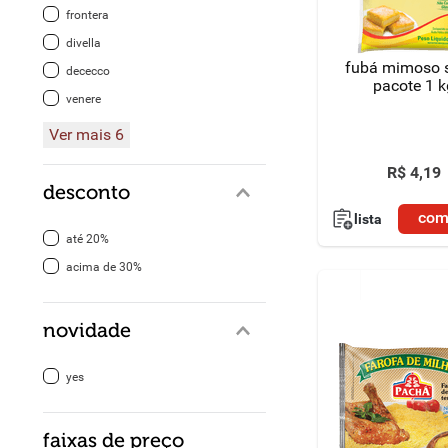
frontera
8
º
detergente
divella
fubá mimoso 
dececco
9
º
macarrão
pacote 1 k
venere
10
º
chocolate
Ver mais 6
R$
4
,
19
desconto
com
lista
até 20%
acima de 30%
novidade
yes
faixas de preço