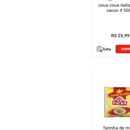
cous cous itali
cecco 4 50
R$
25
,
99
com
lista
farinha de m