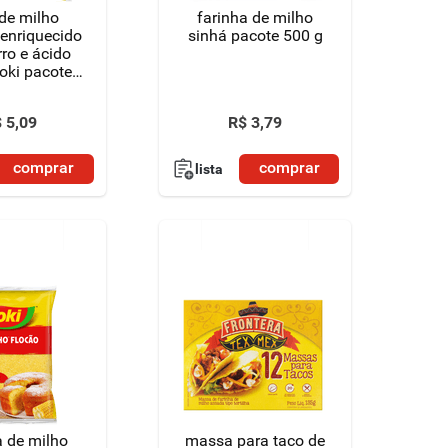
de milho
farinha de milho
enriquecido
sinhá pacote 500 g
ro e ácido
yoki pacote
500g
$
5
,
09
R$
3
,
79
comprar
comprar
lista
a de milho
massa para taco de