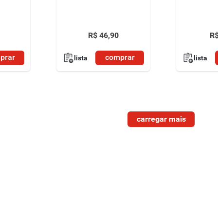
R$
46
,
90
R
prar
comprar
lista
lista