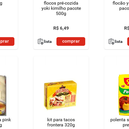
g
flocos pré-cozida
flocão y
yoki kimilho pacote
paco
500g
R$
6
,
49
R
prar
comprar
lista
lista
a pink
kit para tacos
polenta s
g
frontera 320g
pr