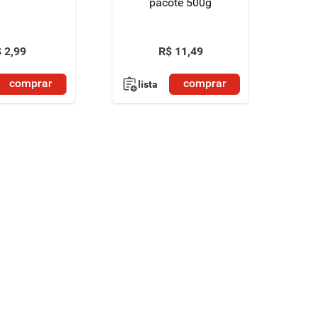
pacote 500g
$
2
,
99
R$
11
,
49
comprar
comprar
lista