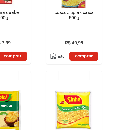
ina quaker
cuscuz tipiak caixa
500g
500g
$
7
,
99
R$
49
,
99
comprar
comprar
lista