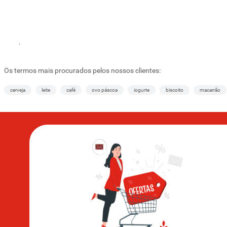
.
Os termos mais procurados pelos nossos clientes:
cerveja
leite
café
ovo páscoa
iogurte
biscoito
macarrão