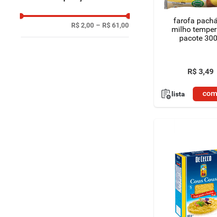
farofa pach
R$ 2,00
–
R$ 61,00
milho tempe
pacote 30
R$
3
,
49
com
lista