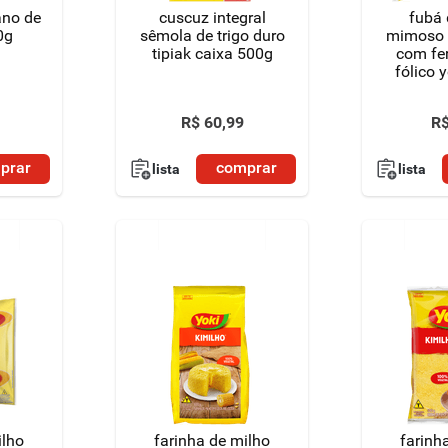
ano de
cuscuz integral
fubá 
0g
sêmola de trigo duro
mimoso 
tipiak caixa 500g
com fer
fólico 
R$
60
,
99
R
prar
comprar
lista
lista
ilho
farinha de milho
farinh