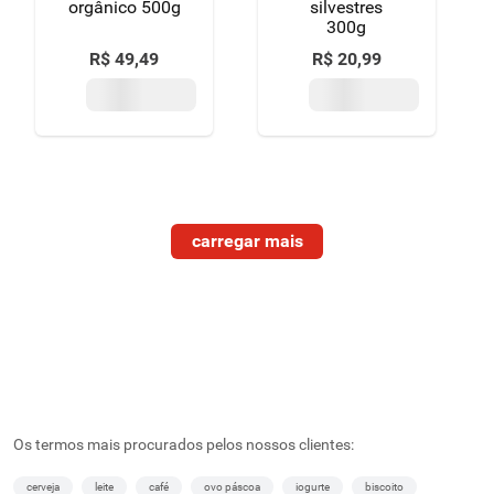
orgânico 500g
silvestres
300g
R$
49
,
49
R$
20
,
99
Os termos mais procurados pelos nossos clientes:
cerveja
leite
café
ovo páscoa
iogurte
biscoito