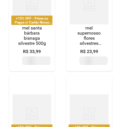
8
º
detergente
9
º
macarrão
+15% OFF - Prime ou
Pague c/ Cartão Nosso
Pay
mel santa
mel
10
º
chocolate
bárbara
supernosso
bisnaga
flores
silvestre 500g
silvestres
300g
R$
33
,
99
R$
23
,
99