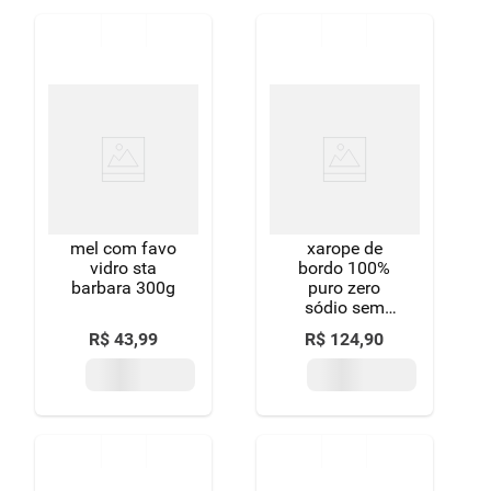
mel com favo
xarope de
vidro sta
bordo 100%
barbara 300g
puro zero
sódio sem
adição de
R$
43
,
99
R$
124
,
90
açúcar e sal
taste&co
maple syrup
vidro 250ml