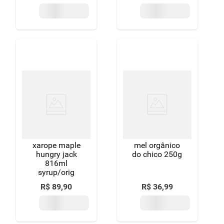
xarope maple
mel orgânico
hungry jack
do chico 250g
816ml
syrup/orig
R$
89
,
90
R$
36
,
99