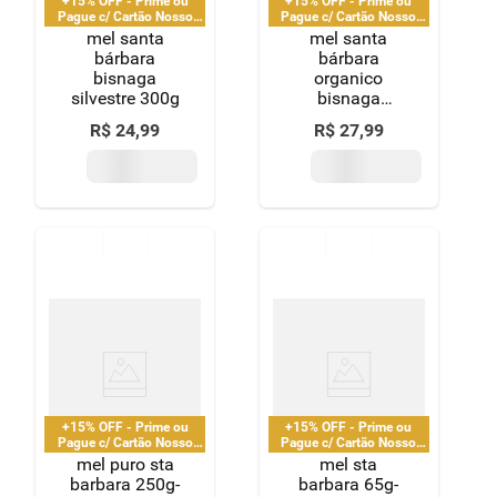
+15% OFF - Prime ou
+15% OFF - Prime ou
Pague c/ Cartão Nosso
Pague c/ Cartão Nosso
Pay
Pay
mel santa
mel santa
bárbara
bárbara
bisnaga
organico
silvestre 300g
bisnaga
silvestre 280g
R$
24
,
99
R$
27
,
99
+15% OFF - Prime ou
+15% OFF - Prime ou
Pague c/ Cartão Nosso
Pague c/ Cartão Nosso
Pay
Pay
mel puro sta
mel sta
barbara 250g-
barbara 65g-