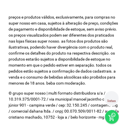
preços e produtos válidos, exclusivamente, para compras no
super nosso em casa, sujeitos à alteração de preço, condições
de pagamento e disponibilidade de estoque, sem aviso prévio.
os preços visualizados podem ser diferentes dos praticados
nas lojas físicas super nosso. as fotos dos produtos são
ilustrativas, podendo haver divergência com o produto real,
confirme os detalhes do produto na respectiva descrição. os
produtos estarão sujeitos a disponibilidade de estoque no
momento em que o pedido estiver em separação. todos os
pedidos estão sujeitos a confirmação de dados cadastrais. a
venda e o consumo de bebidas alcoólicas são proibidos para
menores de 18 anos. beba com moderação.
© grupo super nosso | multi formato distribuidora s/a / cnpj:
10.319.375/0001-72 / via municipal manoel jacintho coelho
listas
júnior 901 - campina verde / cep: 32.150.245 / contagem / mg
/ comercial dahana ltda. / cnpj: 00.070.509/0011-82 / avenida
cristiano machado, 10752 - loja a / belo horizonte - mg