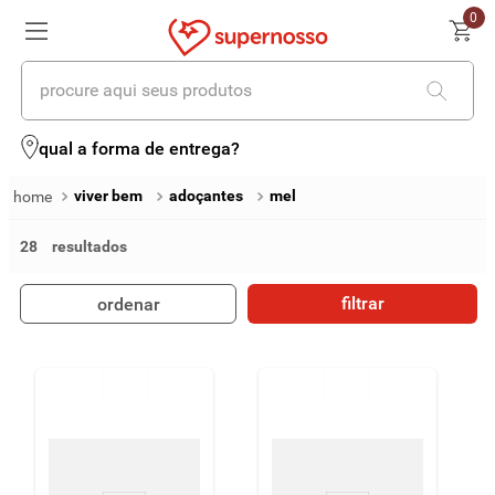
0
procure aqui seus produtos
termos mais buscados
qual a forma de entrega?
1
º
cerveja
viver bem
adoçantes
mel
2
º
leite
28
3
º
cafe
filtrar
ordenar
4
º
iogurte
5
º
queijo
6
º
biscoito
7
º
vinhos