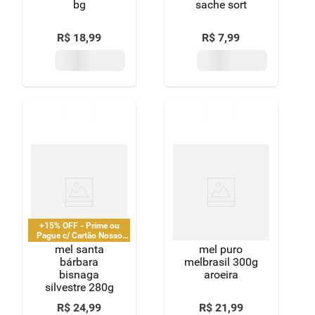
bg
sache sort
R$
18
,
99
R$
7
,
99
+15% OFF - Prime ou
Pague c/ Cartão Nosso
Pay
mel santa
mel puro
bárbara
melbrasil 300g
bisnaga
aroeira
silvestre 280g
R$
24
,
99
R$
21
,
99