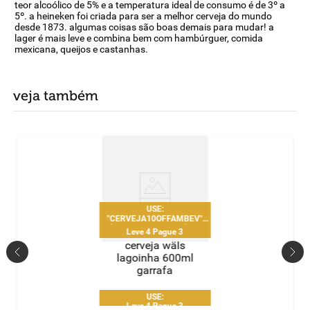
teor alcoólico de 5% e a temperatura ideal de consumo é de 3º a
5º. a heineken foi criada para ser a melhor cerveja do mundo
desde 1873. algumas coisas são boas demais para mudar! a
lager é mais leve e combina bem com hambúrguer, comida
mexicana, queijos e castanhas.
veja também
USE:
"CERVEJA10OFFAMBEV"
R$10 OFF acima de R$100 |
Leve 4 Pague 3
1 uso por CPF
cerveja wäls
lagoinha 600ml
garrafa
USE:
Leve 4 Pague 3
"CERVEJA10OFFAMBEV"