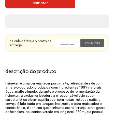
comprar
8
º
detergente
9
º
macarrão
10
º
chocolate
calcule o frete e o prazo de
consultar
entrega
descrição do produto
heineken é uma cerveja lager puro malte, refrescante e de cor
amarelo-dourado, produzida com ingredientes 100% naturais:
água, malte e lúpulo. durante o processo de fermentação da
heineken, a exclusiva levedura a é responsável pelo sabor
característico e bem equilibrado, com notas frutadas sutis. a
cerveja é fabricada em tanques horizontais para mais sabor e
consistência. é por isso que nenhuma outra cerveja tem o gosto
de heineken. na icônica versão em long neck 250ml, ela possui