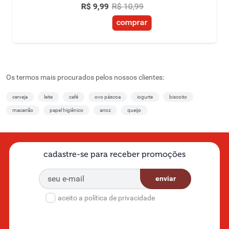
R$10 OFF acima de R$100 |
R$
9
,
99
R$
10
,
99
1 uso por CPF
comprar
Os termos mais procurados pelos nossos clientes:
cerveja
leite
café
ovo páscoa
iogurte
biscoito
macarrão
papel higiênico
arroz
queijo
cadastre-se para receber promoções
enviar
aceito a política de privacidade