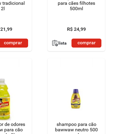
tradicional
para cães filhotes
2l
500ml
21
,
99
R$
24
,
99
comprar
comprar
lista
or de odores
shampoo para cão
w para cão
bawwaw neutro 500