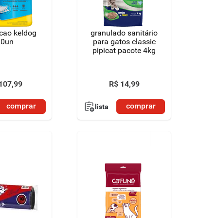
 cao keldog
granulado sanitário
30un
para gatos classic
pipicat pacote 4kg
107
,
99
R$
14
,
99
comprar
comprar
lista