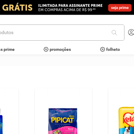
utos
as prime
promoções
folheto