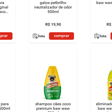
ara
gatos petbrilho
baw waw 
ginal
neutralizador de odor
sco
500ml
ay
R$
19
,
90
R$
prar
comprar
lista
lista
 para
shampoo cães coco
eliminad
500ml
premium baw waw
baw wa