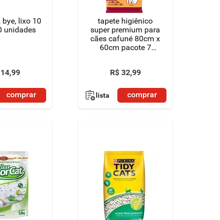
 bye, lixo 10
tapete higiênico
60 unidades
super premium para
cães cafuné 80cm x
60cm pacote 7
unidades
14
,
99
R$
32
,
99
comprar
comprar
lista