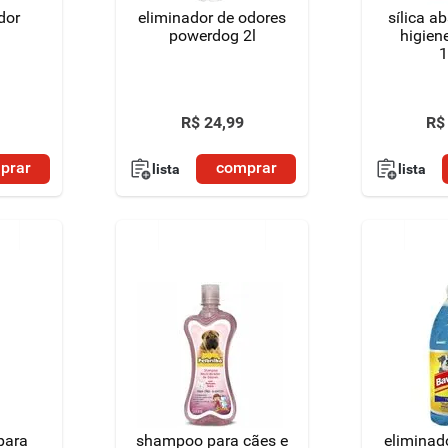
dor
eliminador de odores
sílica a
powerdog 2l
higien
1
R$
24
,
99
R$
prar
comprar
lista
lista
para
shampoo para cães e
eliminad