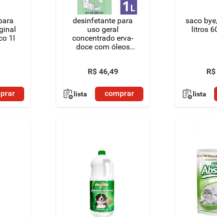
para
desinfetante para
saco bye,
ginal
uso geral
litros 
co 1l
concentrado erva-
doce com óleos
essenciais 3 em 1
cafuné casa frasco
R$
46
,
49
R$
1l
prar
comprar
lista
lista