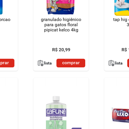
orcao
granulado higiênico
tap hig
para gatos floral
pipicat kelco 4kg
R$
20
,
99
R$
prar
comprar
lista
lista