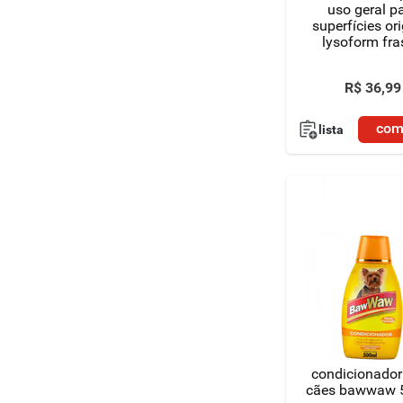
uso geral p
superfícies ori
lysoform fra
360ml spr
R$
36
,
99
com
lista
condicionador
cães bawwaw 