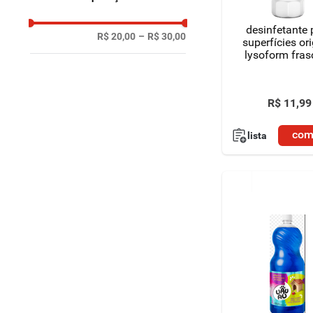
desinfetante 
R$ 20,00
–
R$ 30,00
superfícies ori
lysoform fras
R$
11
,
99
com
lista