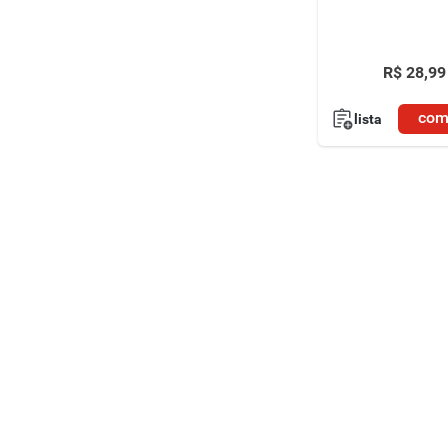
R$
28
,
99
com
lista