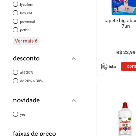
lysoform
8
º
detergente
tidy cat
tapete hig abs
powercat
9
º
macarrão
7un
petbrill
10
º
chocolate
Ver mais 6
R$
22
,
99
desconto
com
lista
até 20%
de 20% a 30%
novidade
yes
faixas de preço