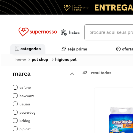
procure aqui seus prod
listas
termos mais buscados
categorias
seja prime
ofert
1
º
cerveja
pet shop
higiene pet
2
º
leite
marca
42
3
º
cafe
cafune
4
º
iogurte
bawwaw
uauau
5
º
queijo
powerdog
6
º
biscoito
keldog
pipicat
7
º
vinhos