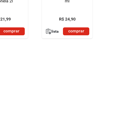
onela 2l
ml
21
,
99
R$
24
,
90
comprar
comprar
lista