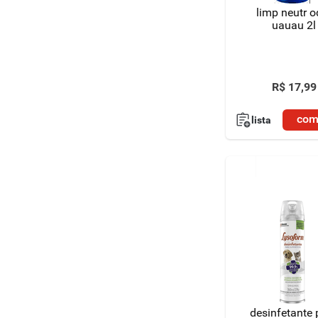
limp neutr o
uauau 2l
R$
17
,
99
com
lista
desinfetante 