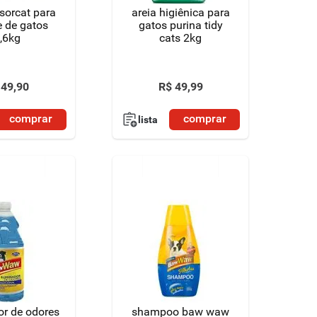
bsorcat para
areia higiênica para
e de gatos
gatos purina tidy
,6kg
cats 2kg
49
,
90
R$
49
,
99
comprar
comprar
lista
or de odores
shampoo baw waw