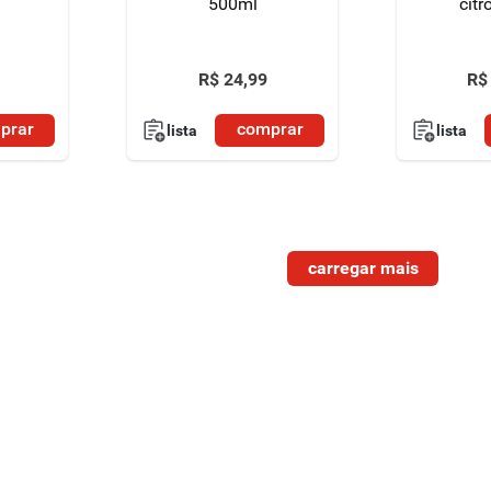
500ml
citr
R$
24
,
99
R$
prar
comprar
lista
lista