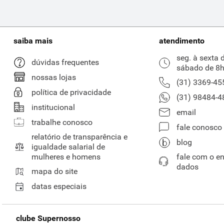
saiba mais
atendimento
seg. à sexta 
dúvidas frequentes
sábado de 8h
nossas lojas
(31) 3369-45
política de privacidade
(31) 98484-4
institucional
email
trabalhe conosco
fale conosco
relatório de transparência e
blog
igualdade salarial de
mulheres e homens
fale com o e
dados
mapa do site
datas especiais
clube Supernosso