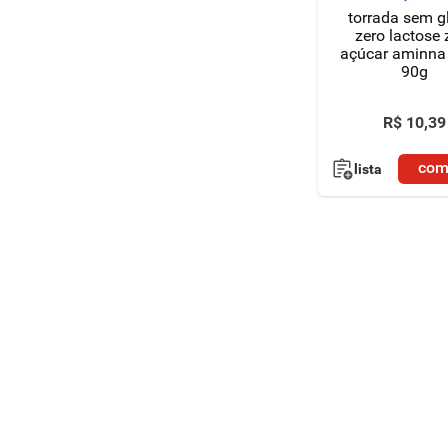
torrada sem g
zero lactose 
açúcar aminna
90g
R$
10
,
39
com
lista