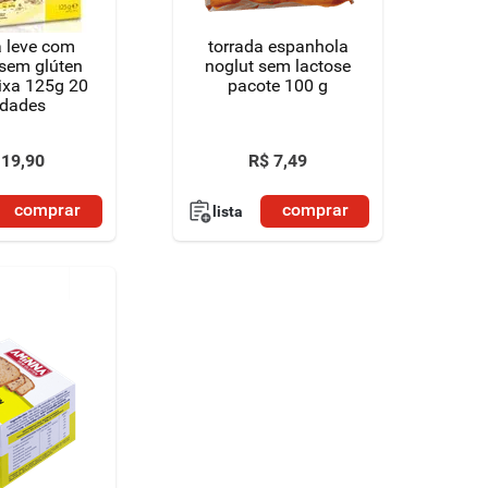
a leve com
torrada espanhola
 sem glúten
noglut sem lactose
ixa 125g 20
pacote 100 g
idades
19
,
90
R$
7
,
49
comprar
comprar
lista