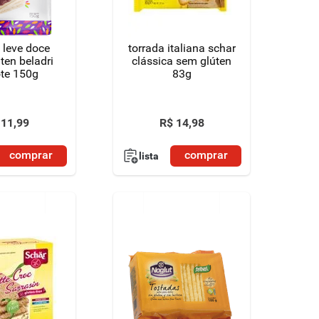
 leve doce
torrada italiana schar
ten beladri
clássica sem glúten
te 150g
83g
11
,
99
R$
14
,
98
comprar
comprar
lista