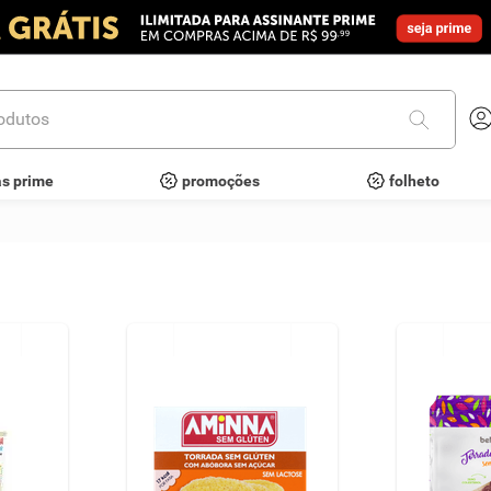
utos
as prime
promoções
folheto