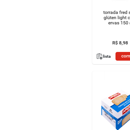
torrada fred
glúten light
ervas 150 
R$
8
,
98
com
lista