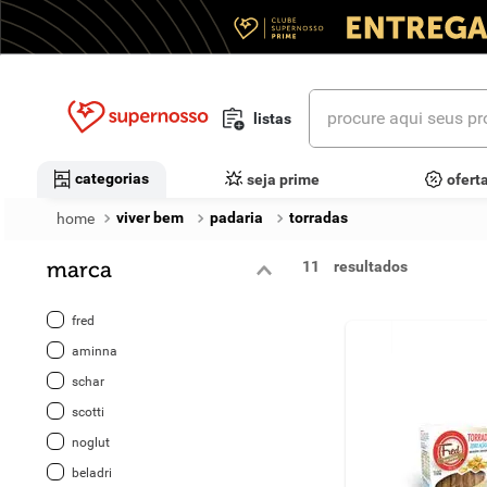
procure aqui seus prod
listas
termos mais buscados
categorias
seja prime
ofert
1
º
cerveja
viver bem
padaria
torradas
2
º
leite
marca
11
3
º
cafe
fred
4
º
iogurte
aminna
schar
5
º
vinhos
scotti
6
º
biscoito
noglut
beladri
7
º
queijo