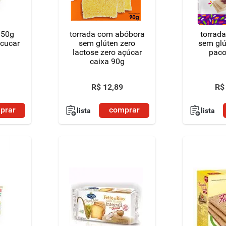
150g
torrada com abóbora
torrada
acucar
sem glúten zero
sem glú
lactose zero açúcar
paco
caixa 90g
R$
12
,
89
R$
prar
comprar
lista
lista