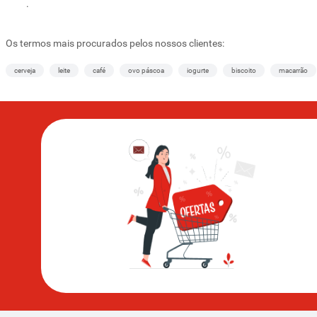
.
Os termos mais procurados pelos nossos clientes:
cerveja
leite
café
ovo páscoa
iogurte
biscoito
macarrão