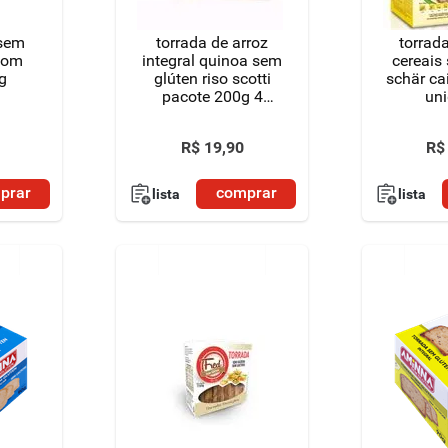
 sem
torrada de arroz
torrad
 com
integral quinoa sem
cereais
g
glúten riso scotti
schär ca
pacote 200g 4
un
unidades
R$
19
,
90
R$
prar
comprar
lista
lista