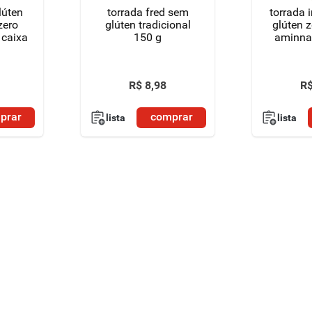
lúten
torrada fred sem
torrada 
zero
glúten tradicional
glúten z
 caixa
150 g
aminna
R$
8
,
98
R
prar
comprar
lista
lista