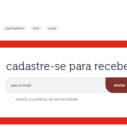
papel higiênico
arroz
queijo
cadastre-se para rece
enviar
aceito a política de privacidade