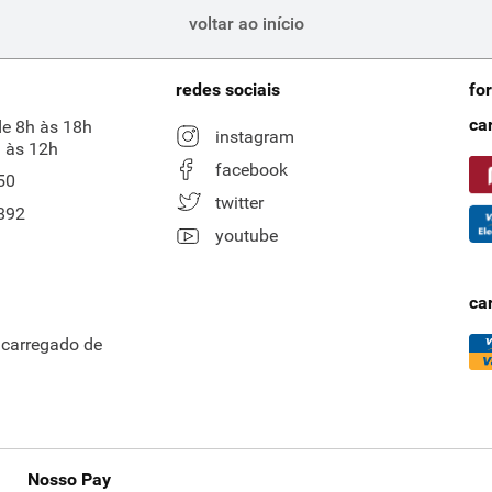
voltar ao início
redes sociais
fo
ca
de 8h às 18h
instagram
 às 12h
facebook
50
twitter
892
youtube
ca
ncarregado de
Nosso Pay