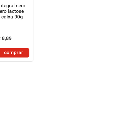
integral sem
ero lactose
 caixa 90g
$
8
,
89
comprar