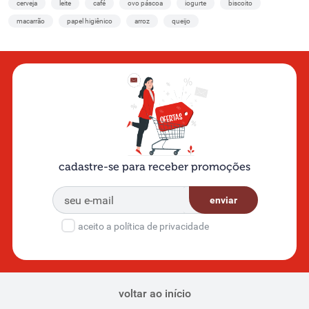
cerveja
leite
café
ovo páscoa
iogurte
biscoito
macarrão
papel higiênico
arroz
queijo
cadastre-se para receber promoções
enviar
aceito a política de privacidade
voltar ao início