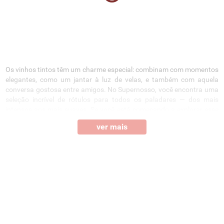
Os vinhos tintos têm um charme especial: combinam com momentos
elegantes, como um jantar à luz de velas, e também com aquela
conversa gostosa entre amigos. No Supernosso, você encontra uma
seleção incrível de rótulos para todos os paladares — dos mais
intensos aos mais suaves. Se você está começando a explorar esse
universo, vai descobrir rapidinho por que ele conquista tanta gente.
ver mais
Ou seja: sempre existe um
vinho
tinto perfeito para cada gosto, clima
e ocasião. Confira a seguir mais detalhes dos vinhos disponíveis em
nosso site:
Versatilidade para diferentes ocasiões
No Supernosso, você encontra vinhos tintos para todos os tipos de
evento. Sabe aquele momento gostoso que pede uma pausa? Pode
ser num churrasco cheio de risadas ou até num fim de tarde calmo
no sofá: o vinho tinto sempre sabe como marcar presença.