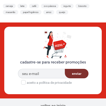
cerveja
leite
café
ovo páscoa
iogurte
biscoito
macarrão
papel higiênico
arroz
queijo
cadastre-se para receber promoções
enviar
aceito a política de privacidade
voltar ao início