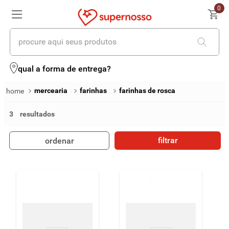
0
procure aqui seus produtos
termos mais buscados
qual a forma de entrega?
1
º
cerveja
mercearia
farinhas
farinhas de rosca
2
º
leite
3
3
º
cafe
filtrar
ordenar
4
º
iogurte
5
º
queijo
6
º
biscoito
7
º
vinhos