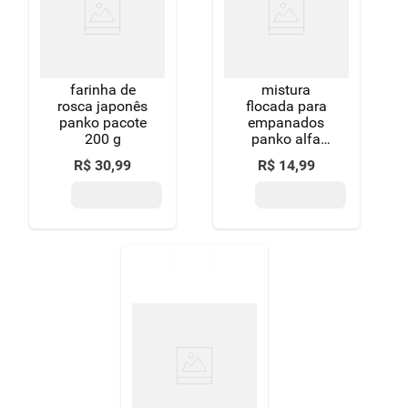
8
º
detergente
9
º
macarrão
farinha de
mistura
10
º
chocolate
rosca japonês
flocada para
panko pacote
empanados
200 g
panko alfa
200g
R$
30
,
99
R$
14
,
99