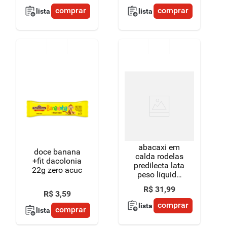
comprar
comprar
lista
lista
abacaxi em
doce banana
calda rodelas
+fit dacolonia
predilecta lata
22g zero acuc
peso líquido
820g peso
R$
31
,
99
drenado 400g
R$
3
,
59
comprar
lista
comprar
lista