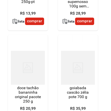
250g-pt
supernosso
100g sem
caroco
R$
13
,
99
R$
28
,
99
comprar
comprar
lista
lista
doce tachão
goiabada
bananinha
cascão zélia
original pacote
pote 700 g
250 g
R$
20
,
99
R$
35
,
99