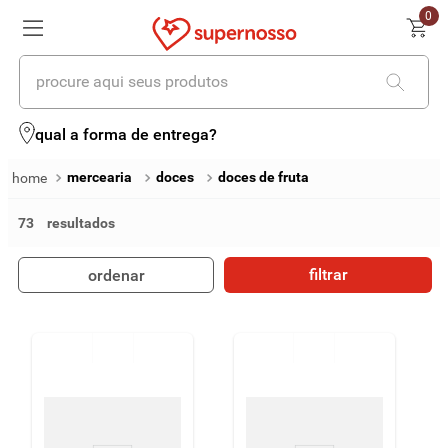
0
procure aqui seus produtos
termos mais buscados
qual a forma de entrega?
1
º
cerveja
mercearia
doces
doces de fruta
2
º
leite
73
3
º
cafe
filtrar
ordenar
4
º
iogurte
5
º
vinhos
6
º
biscoito
7
º
queijo