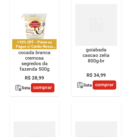
+10% OFF - Prime ou
Pague c/ Cartão Nosso
goiabada
Pay
cocada branca
cascao zelia
cremosa
800g-br
segredos da
fazenda 500g
R$
34
,
99
R$
28
,
99
comprar
lista
comprar
lista