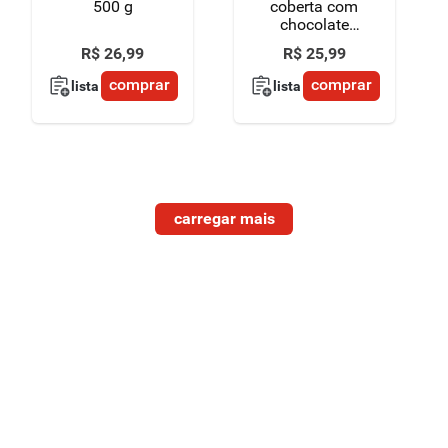
500 g
coberta com
chocolate
pacote 200 g
R$
26
,
99
R$
25
,
99
comprar
comprar
lista
lista