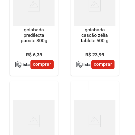
8
º
detergente
9
º
macarrão
goiabada
goiabada
10
º
chocolate
predilecta
cascão zélia
pacote 300g
tablete 500 g
R$
6
,
39
R$
23
,
99
comprar
comprar
lista
lista