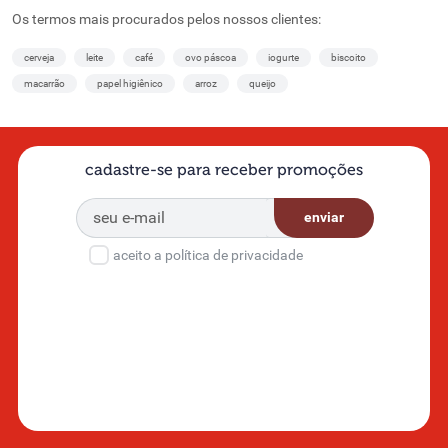
Os termos mais procurados pelos nossos clientes:
cerveja
leite
café
ovo páscoa
iogurte
biscoito
macarrão
papel higiênico
arroz
queijo
cadastre-se para receber promoções
enviar
aceito a política de privacidade