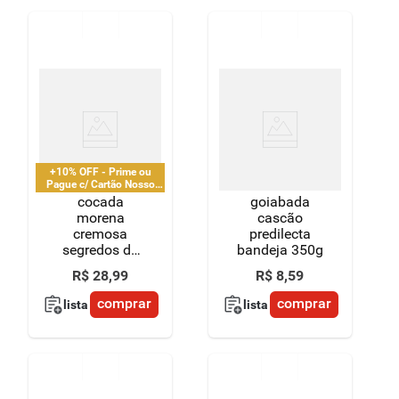
+10% OFF - Prime ou
Pague c/ Cartão Nosso
Pay
cocada
goiabada
morena
cascão
cremosa
predilecta
segredos da
bandeja 350g
fazenda 500g
R$
28
,
99
R$
8
,
59
comprar
comprar
lista
lista