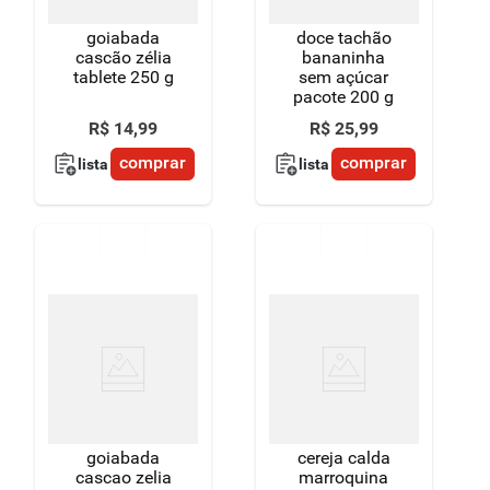
goiabada
doce tachão
cascão zélia
bananinha
tablete 250 g
sem açúcar
pacote 200 g
R$
14
,
99
R$
25
,
99
comprar
comprar
lista
lista
goiabada
cereja calda
cascao zelia
marroquina