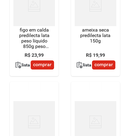
figo em calda
ameixa seca
predilecta lata
predilecta lata
peso líquido
150g
850g peso
drenado 400g
R$
23
,
99
R$
19
,
99
comprar
comprar
lista
lista