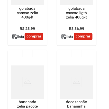
goiabada
goiabada
cascao zelia
cascao ligth
400g-lt
zelia 400g-lt
R$
23
,
99
R$
36
,
99
comprar
comprar
lista
lista
bananada
doce tachão
zélia pacote
bananinha