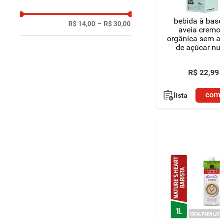
bebida à bas
R$ 14,00
–
R$ 30,00
aveia crem
orgânica sem 
de açúcar nu
caixa 1l
R$
22
,
99
com
lista