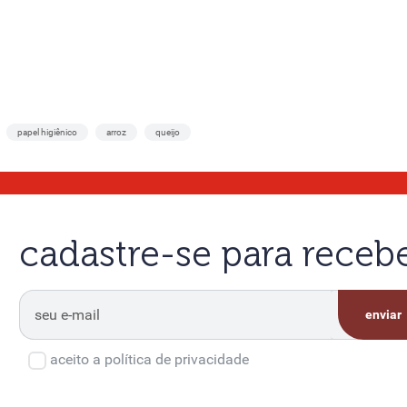
papel higiênico
arroz
queijo
cadastre-se para rece
enviar
aceito a política de privacidade