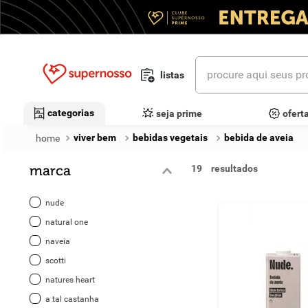
procure aqui seus prod
listas
termos mais buscados
categorias
seja prime
ofert
1
º
cerveja
viver bem
bebidas vegetais
bebida de aveia
2
º
leite
marca
19
3
º
cafe
nude
4
º
iogurte
natural one
naveia
5
º
queijo
scotti
6
º
vinhos
natures heart
a tal castanha
7
º
biscoito