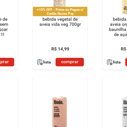
+10% OFF - Prime ou Pague c/
Cartão Nosso Pay
e de
bebida vegetal de
bebida
 sem
aveia vida veg 700gr
aveia o
úcar
baunilha
 1l
de açú
ca
R$
14
,
99
R$
prar
comprar
lista
lista