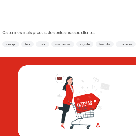
.
Os termos mais procurados pelos nossos clientes:
cerveja
leite
café
ovo páscoa
iogurte
biscoito
macarrão