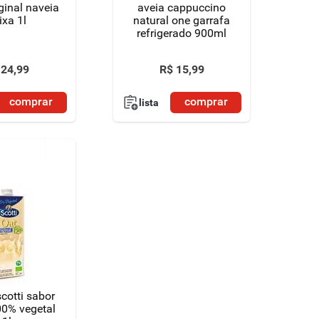
ginal naveia
aveia cappuccino
ixa 1l
natural one garrafa
refrigerado 900ml
24
,
99
R$
15
,
99
comprar
comprar
lista
cotti sabor
00% vegetal