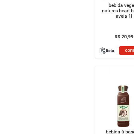
bebida vege
natures heart b
aveia 1l
R$
20
,
99
com
lista
bebida à bas