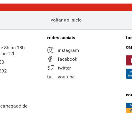
voltar ao início
redes sociais
fo
ca
de 8h às 18h
instagram
 às 12h
facebook
50
twitter
892
youtube
ca
ncarregado de