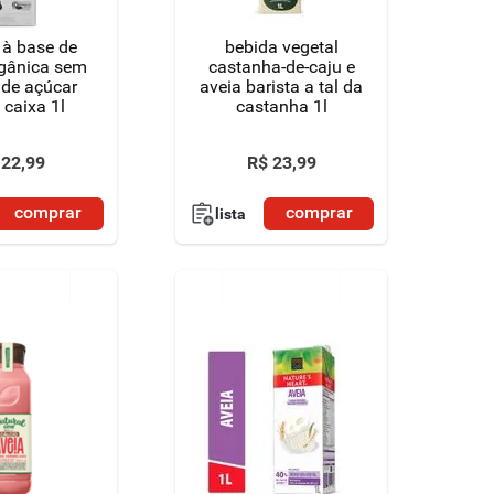
 à base de
bebida vegetal
rgânica sem
castanha-de-caju e
 de açúcar
aveia barista a tal da
 caixa 1l
castanha 1l
22
,
99
R$
23
,
99
comprar
comprar
lista