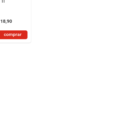
1l
18
,
90
comprar