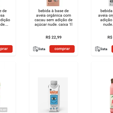
e de
bebida à base de
bebida
osa
aveia orgânica com
aveia o
adição
cacau sem adição de
adição
de.
açúcar nude. caixa 1l
nude.
R$
22
,
99
R$
prar
comprar
lista
lista