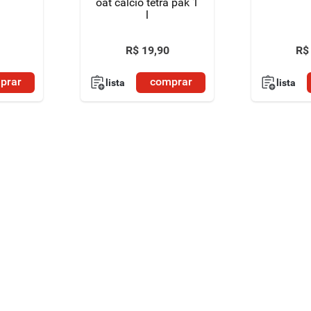
oat cálcio tetra pak 1
l
R$
19
,
90
R$
prar
comprar
lista
lista