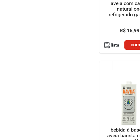
aveia com c
natural on
refrigerado ga
900ml
R$
15
,
99
com
lista
bebida à bas
aveia barista 