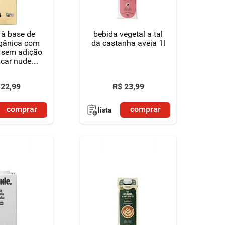
 à base de
bebida vegetal a tal
rgânica com
da castanha aveia 1l
 sem adição
car nude.
ixa 1l
22
,
99
R$
23
,
99
comprar
comprar
lista