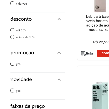
vida veg
8
º
detergente
bebida à bas
desconto
9
º
macarrão
aveia barista
adição de aç
nude. caixa
10
º
chocolate
até 20%
acima de 30%
R$
22
,
99
promoção
com
lista
yes
novidade
yes
faixas de preço