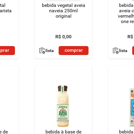
tal
bebida vegetal aveia
bebida
arista
naveia 250ml
aveia 
original
vermelh
one re
garra
R$
0
,
00
R$
prar
comprar
lista
lista
e de
bebida à base de
bebida