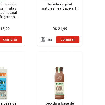
 à base de
bebida vegetal
com frutas
natures heart aveia 1l
as natural
frigerado
fa 900ml
15
,
99
R$
21
,
99
comprar
comprar
lista
 à base de
bebida à base de