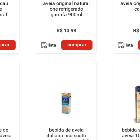
acau
aveia original natural
aveia ori
e
one refrigerado
ca
rrafa
garrafa 900ml
R$
13
,
99
R$
prar
comprar
lista
lista
e de
bebida de aveia
bebida s
naveia
italiana riso scotti
aveia 1