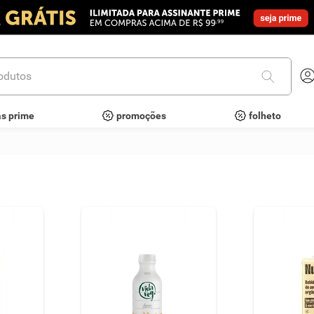
utos
as prime
promoções
folheto