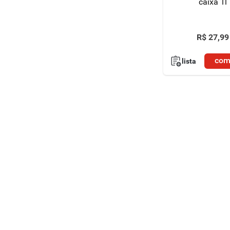
caixa 1l
R$
27
,
99
com
lista