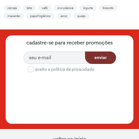
cerveja
leite
café
ovo páscoa
iogurte
biscoito
macarrão
papel higiênico
arroz
queijo
cadastre-se para receber promoções
enviar
aceito a política de privacidade
voltar ao início