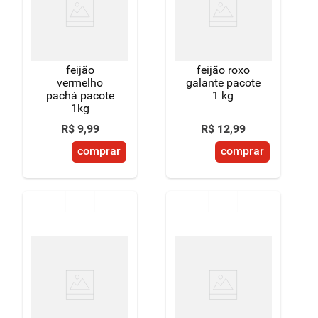
8
º
detergente
9
º
macarrão
feijão
feijão roxo
10
º
chocolate
vermelho
galante pacote
pachá pacote
1 kg
1kg
R$
9
,
99
R$
12
,
99
comprar
comprar