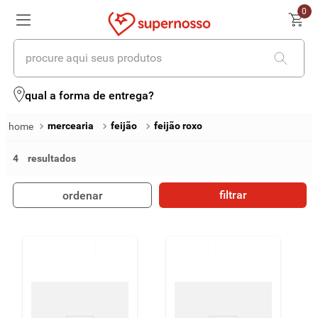
0
procure aqui seus produtos
termos mais buscados
qual a forma de entrega?
1
º
cerveja
mercearia
feijão
feijão roxo
2
º
leite
4
3
º
cafe
filtrar
ordenar
4
º
iogurte
5
º
vinhos
6
º
biscoito
7
º
queijo