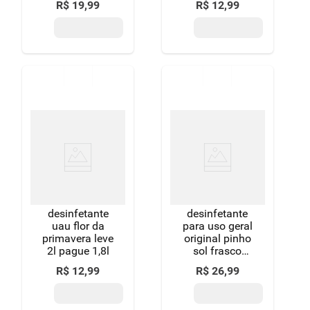
R$
19
,
99
R$
12
,
99
desinfetante
desinfetante
uau flor da
para uso geral
primavera leve
original pinho
2l pague 1,8l
sol frasco
1,75l tamanho
R$
12
,
99
R$
26
,
99
econômico