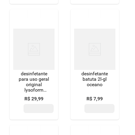
desinfetante
desinfetante
para uso geral
batuta 2l-gl
original
oceano
lysoform
frasco 2l
R$
29
,
99
R$
7
,
99