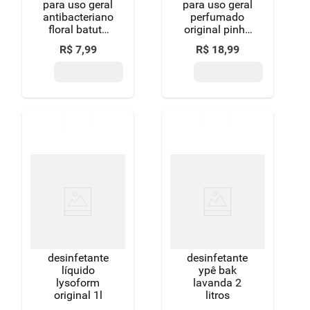
para uso geral
para uso geral
antibacteriano
perfumado
floral batuta
original pinho
frasco 2l
sol frasco 1l
R$
7
,
99
R$
18
,
99
desinfetante
desinfetante
líquido
ypê bak
lysoform
lavanda 2
original 1l
litros