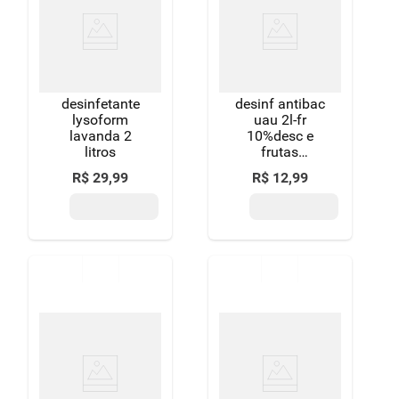
desinfetante
desinf antibac
lysoform
uau 2l-fr
lavanda 2
10%desc e
litros
frutas
vermelhas
R$
29
,
99
R$
12
,
99