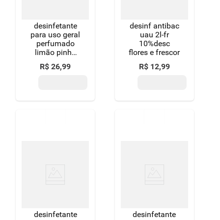
desinfetante
desinf antibac
para uso geral
uau 2l-fr
perfumado
10%desc
limão pinho
flores e frescor
sol frasco
R$
26
,
99
R$
12
,
99
1,75l
embalagem
econômica
desinfetante
desinfetante