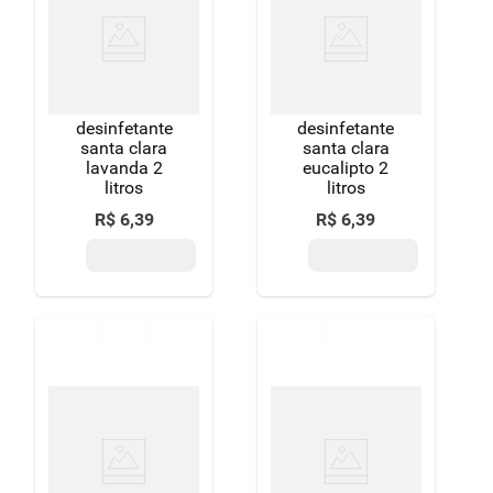
8
º
detergente
9
º
macarrão
10
º
chocolate
desinfetante
desinfetante
santa clara
santa clara
lavanda 2
eucalipto 2
litros
litros
R$
6
,
39
R$
6
,
39