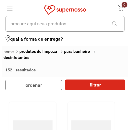
0
procure aqui seus produtos
termos mais buscados
qual a forma de entrega?
1
º
cerveja
produtos de limpeza
para banheiro
desinfetantes
2
º
leite
152
3
º
cafe
4
º
iogurte
filtrar
ordenar
5
º
queijo
6
º
vinhos
7
º
biscoito