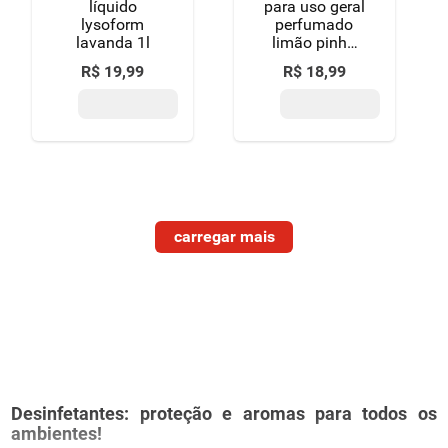
líquido
para uso geral
lysoform
perfumado
lavanda 1l
limão pinho
sol frasco 1l
R$
19
,
99
R$
18
,
99
Desinfetantes: proteção e aromas para todos os
ambientes!