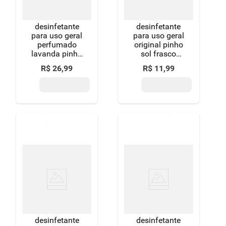
desinfetante
desinfetante
para uso geral
para uso geral
perfumado
original pinho
lavanda pinho
sol frasco
sol frasco
500ml
R$
26
,
99
R$
11
,
99
1,75l
embalagem
econômica
desinfetante
desinfetante