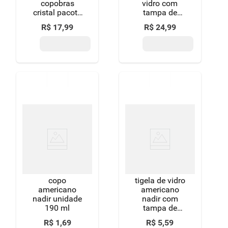
copobras
vidro com
cristal pacote
tampa de
com 100
plástico
R$
17
,
99
R$
24
,
99
unidades 300
quadrado -
ml cada
mozcada
copo
tigela de vidro
americano
americano
nadir unidade
nadir com
190 ml
tampa de
plástico 150ml
R$
1
,
69
R$
5
,
59