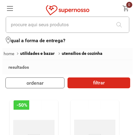
0
procure aqui seus produtos
termos mais buscados
qual a forma de entrega?
1
º
cerveja
utilidades e bazar
utensílios de cozinha
2
º
leite
3
º
cafe
filtrar
ordenar
4
º
iogurte
5
º
queijo
-
50%
6
º
biscoito
7
º
vinhos