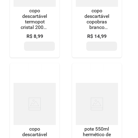
copo
copo
descartável
descartável
termopot
copobras
cristal 200ml
branco
100un
100unidade x
R$
8
,
99
R$
14
,
99
copo
pote 550ml
descartável
hermético de