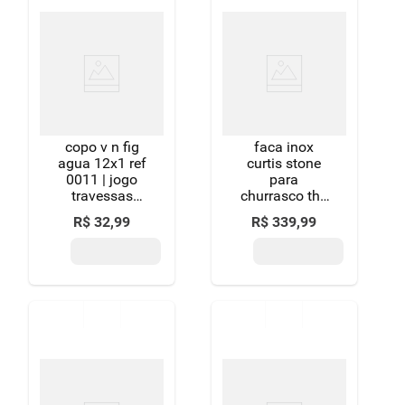
copo v n fig
faca inox
agua 12x1 ref
curtis stone
0011 | jogo
para
travessas
churrasco the
redonda
exclusive
R$
32
,
99
R$
339
,
99
amber
collection 1
unidade - cor
preto