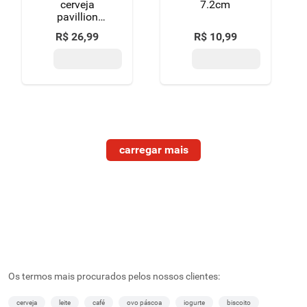
cerveja
7.2cm
pavillion
300ml
R$
26
,
99
R$
10
,
99
Os termos mais procurados pelos nossos clientes:
cerveja
leite
café
ovo páscoa
iogurte
biscoito