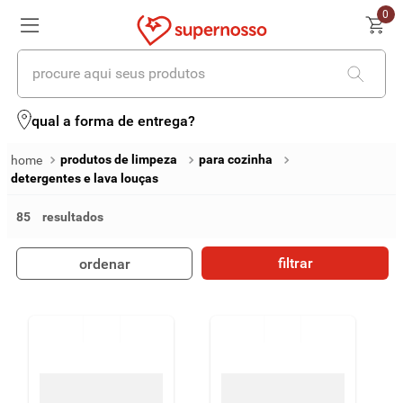
0
procure aqui seus produtos
termos mais buscados
qual a forma de entrega?
1
º
cerveja
produtos de limpeza
para cozinha
detergentes e lava louças
2
º
leite
85
3
º
cafe
4
º
iogurte
filtrar
ordenar
5
º
vinhos
6
º
biscoito
7
º
queijo