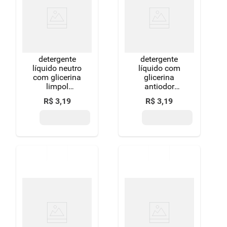
8
º
detergente
9
º
macarrão
10
º
chocolate
detergente
detergente
líquido neutro
líquido com
com glicerina
glicerina
limpol
antiodor
squeeze
cristal limpol
R$
3
,
19
R$
3
,
19
500ml
squeeze
500ml