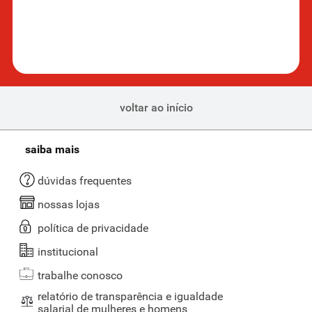
Posso usar detergente comum na lava-louças?
Não é recomendado, já que o detergente comum produz muita
espuma e pode acabar danificando a sua máquina lava-louças.
Sempre use detergentes específicos para lava-louças, que, além de
ter uma
fórmula para uma boa limpeza dos itens
, não danificam o
eletrodoméstico.
voltar ao início
Quantas pastilhas ou quanto detergente devo usar
em cada ciclo?
saiba mais
Em muitas máquinas lava-louças, uma pastilha já é o suficiente para
uma carga completa. Se estiver usando detergente líquido ou em pó,
dúvidas frequentes
siga as instruções da embalagem para a quantidade correta. Evite
nossas lojas
usar mais do que o recomendado.
O detergente para lava-louças remove manchas
política de privacidade
difíceis?
institucional
Sim, o detergente lava-louças é feito para lidar com manchas difíceis,
trabalhe conosco
como as de gordura e restos de alimentos. Caso tenha sujeiras
incrustadas, pode ser necessário usar um ciclo de lavagem mais
relatório de transparência e igualdade
salarial de mulheres e homens
longo ou pré-lavar os itens.