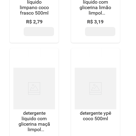
líquido
líquido com
limpano coco
glicerina limão
frasco 500ml
limpol
squeeze
R$
2
,
79
R$
3
,
19
500ml
detergente
detergente ypê
líquido com
coco 500ml
glicerina maçã
limpol
squeeze