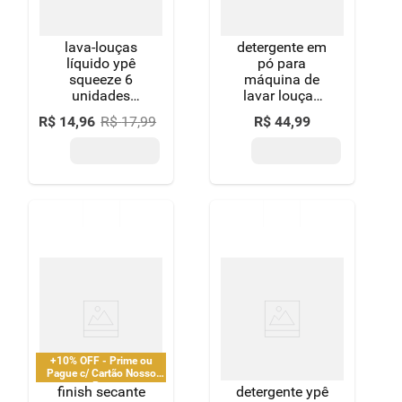
lava-louças
detergente em
líquido ypê
pó para
squeeze 6
máquina de
unidades
lavar louças
500ml cada
ypê 450g
R$
14
,
96
R$
17
,
99
R$
44
,
99
grátis 10% de
desconto
+10% OFF - Prime ou
Pague c/ Cartão Nosso
Pay
finish secante
detergente ypê