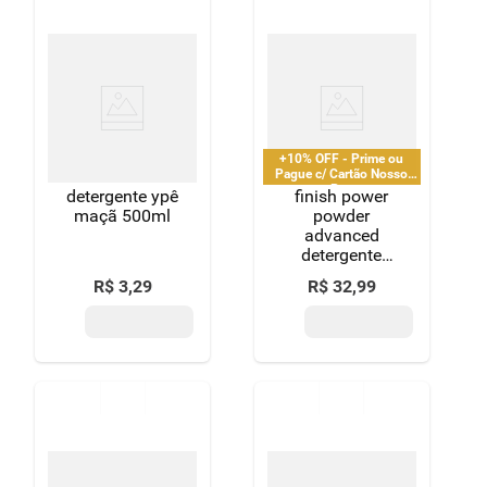
+10% OFF - Prime ou
Pague c/ Cartão Nosso
Pay
detergente ypê
finish power
maçã 500ml
powder
advanced
detergente
para lava
R$
3
,
29
R$
32
,
99
louças em pó
450g