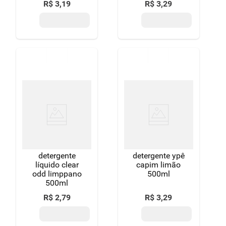
R$
3
,
19
R$
3
,
29
500ml
detergente
detergente ypê
líquido clear
capim limão
odd limppano
500ml
500ml
R$
2
,
79
R$
3
,
29