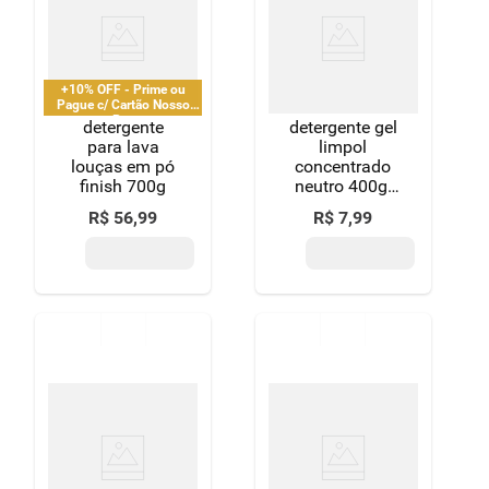
+10% OFF - Prime ou
Pague c/ Cartão Nosso
Pay
detergente
detergente gel
para lava
limpol
louças em pó
concentrado
finish 700g
neutro 400g-
squeeze
R$
56
,
99
R$
7
,
99