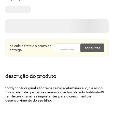
8
º
detergente
9
º
macarrão
10
º
chocolate
calcule o frete e o prazo de
consultar
entrega
descrição do produto
toddynho® original é fonte de cálcio e vitaminas a, c, d e ácido
fólico. além de gostoso e cremoso, o achocolatado toddynho®
tem leite e vitaminas importantes para o crescimento e
desenvolvimento do seu filho.