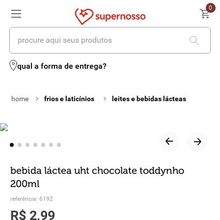
0
procure aqui seus produtos
termos mais buscados
qual a forma de entrega?
1
º
cerveja
frios e laticínios
leites e bebidas lácteas
2
º
leite
3
º
cafe
4
º
iogurte
5
º
vinhos
bebida láctea uht chocolate toddynho
200ml
6
º
biscoito
referência
:
6192
7
º
queijo
R$
2
,
99