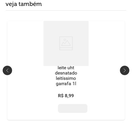
veja também
leite uht
desnatado
leitíssimo
garrafa 1l
R$
8
,
99