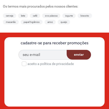
Os termos mais procurados pelos nossos clientes:
cerveja
leite
café
ovo páscoa
iogurte
biscoito
macarrão
papel higiênico
arroz
queijo
cadastre-se para receber promoções
enviar
aceito a política de privacidade