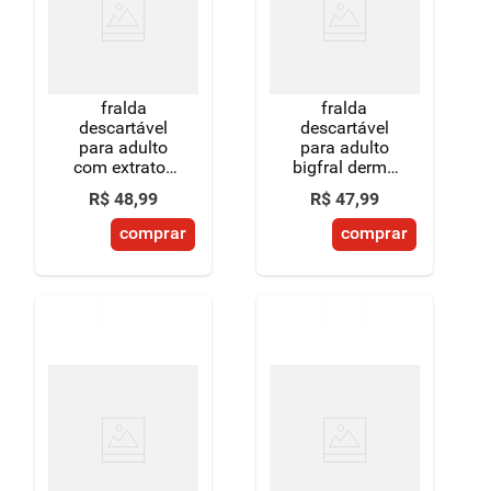
8
º
detergente
9
º
macarrão
fralda
fralda
10
º
chocolate
descartável
descartável
para adulto
para adulto
com extratos
bigfral derma
naturais
plus xg pacote
R$
48
,
99
R$
47
,
99
hidratantes
7 unidades
bigfral derma
comprar
comprar
plus noturna
m 40 a 70kg
pacote 8
unidades