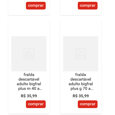
comprar
comprar
fralda
fralda
descartável
descartável
adulto bigfral
adulto bigfral
plus m 40 a
plus g 70 a
70kg pacote 9
90kg pacote 8
R$
35
,
99
R$
35
,
99
unidades
unidades
comprar
comprar