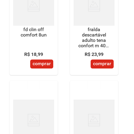
fd clin off
fralda
comfort 8un
descartável
adulto tena
confort m 40 a
70kg pacote 8
R$
18
,
99
R$
23
,
99
unidades
comprar
comprar