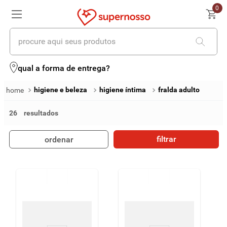
0
procure aqui seus produtos
termos mais buscados
qual a forma de entrega?
1
º
cerveja
higiene e beleza
higiene íntima
fralda adulto
2
º
leite
26
3
º
cafe
filtrar
ordenar
4
º
iogurte
5
º
queijo
6
º
biscoito
7
º
vinhos