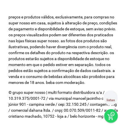
preços e produtos válidos, exclusivamente, para compras no
super nosso em casa, sujeitos à alteração de preço, condições
de pagamento e disponibilidade de estoque, sem aviso prévio.
os preços visualizados podem ser diferentes dos praticados
nas lojas físicas super nosso. as fotos dos produtos são
ilustrativas, podendo haver divergência com o produto real,
confirme os detalhes do produto na respectiva descrição. os
produtos estarão sujeitos a disponibilidade de estoque no
momento em que o pedido estiver em separação. todos os
pedidos estão sujeitos a confirmação de dados cadastrais. a
venda e o consumo de bebidas alcoólicas são proibidos para
menores de 18 anos. beba com moderação.
© grupo super nosso | multi formato distribuidora s/a / cnpj:
10.319.375/0001-72 / via municipal manoel jacintho coelho
listas
júnior 901 - campina verde / cep: 32.150.245 / contagem / mg
/ comercial dahana ltda. / cnpj: 00.070.509/0011-82 / avenida
cristiano machado, 10752 - loja a / belo horizonte - mg