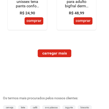
unissex tena
para adulto
pants confort
bigfral derma
g/eg pacote 8
plus juvenil
R$
24
,
90
R$
48
,
99
unidades
pacote 10
unidades
comprar
comprar
Os termos mais procurados pelos nossos clientes:
cerveja
leite
café
ovo páscoa
iogurte
biscoito