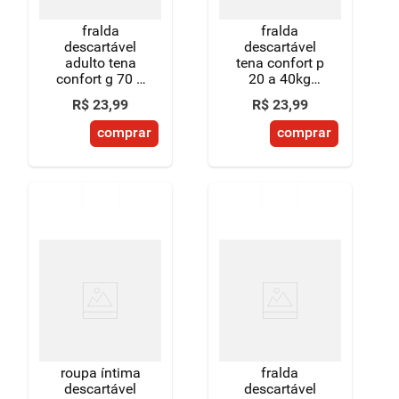
fralda
fralda
descartável
descartável
adulto tena
tena confort p
confort g 70 a
20 a 40kg
90kg pacote 8
pacote 11
R$
23
,
99
R$
23
,
99
unidades
unidades
comprar
comprar
roupa íntima
fralda
descartável
descartável