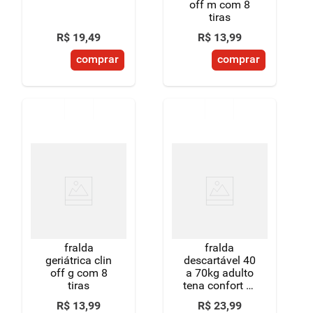
off m com 8
tiras
R$
19
,
49
R$
13
,
99
comprar
comprar
fralda
fralda
geriátrica clin
descartável 40
off g com 8
a 70kg adulto
tiras
tena confort m
pacote 10
R$
13
,
99
R$
23
,
99
unidades