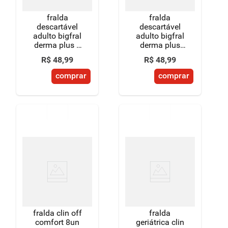
fralda
fralda
descartável
descartável
adulto bigfral
adulto bigfral
derma plus p
derma plus
30 a 40kg
noturna g 70 a
R$
48
,
99
R$
48
,
99
pacote 9
90kg pacote 7
unidades
unidades
comprar
comprar
fralda clin off
fralda
comfort 8un
geriátrica clin