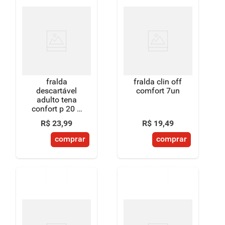
fralda
fralda clin off
descartável
comfort 7un
adulto tena
confort p 20 a
40kg pacote 9
R$
23
,
99
R$
19
,
49
unidades
comprar
comprar