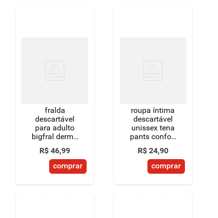
fralda
roupa íntima
descartável
descartável
para adulto
unissex tena
bigfral derma
pants confort
plus m 40 a
p/m pacote 8
R$
46
,
99
R$
24
,
90
70kg pacote 8
unidades
unidades
comprar
comprar