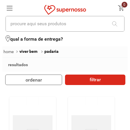
0
procure aqui seus produtos
termos mais buscados
qual a forma de entrega?
1
º
cerveja
viver bem
padaria
2
º
leite
3
º
cafe
filtrar
ordenar
4
º
iogurte
5
º
queijo
6
º
biscoito
7
º
vinhos