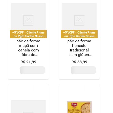
+5%OFF - Cliente Prime
+5%OFF - Cliente Prime
ou Pgto Cartão Nosso
ou Pgto Cartão Nosso
Pay
Pay
pão de forma
pão de forma
maçã com
honesto
canela com
tradicional
fibra de
sem glúten
psyllium sem
510 g
R$
21
,
99
R$
38
,
99
glúten zero
lactose schär
pacote 200g