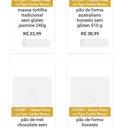
+5%OFF - Cliente Prime
+5%OFF - Cliente Prime
ou Pgto Cartão Nosso
ou Pgto Cartão Nosso
Pay
Pay
massa tortilha
pão de forma
tradicional
australiano
sem glúten
honesto sem
jasmine 240g
glúten 510 g
R$
22
,
99
R$
38
,
99
+5%OFF - Cliente Prime
+5%OFF - Cliente Prime
ou Pgto Cartão Nosso
ou Pgto Cartão Nosso
Pay
Pay
pão de mel
pão de forma
chocolate sem
honesto