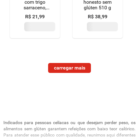
com trigo
honesto sem
sarraceno,
glúten 510 g
fibras de
R$
21
,
99
R$
38
,
99
psyllium e
bambu sem
glúten schär
pacote 87g 8
unidades
Indicados para pessoas celíacas ou que desejam perder peso, os
alimentos sem glúten garantem refeições com baixo teor calórico.
Para atender esse público com qualidade, reunimos aqui diferentes