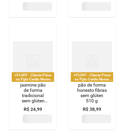
+5%OFF - Cliente Prime
+5%OFF - Cliente Prime
ou Pgto Cartão Nosso
ou Pgto Cartão Nosso
Pay
Pay
jasmine pão
pão de forma
de forma
honesto fibras
tradicional
sem glúten
sem glúten
510 g
350g
R$
24
,
99
R$
38
,
99