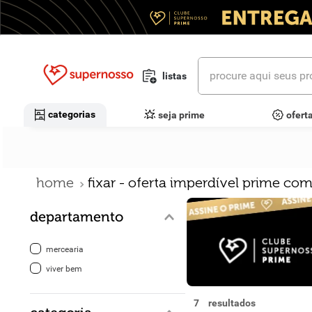
procure aqui seus prod
listas
termos mais buscados
categorias
seja prime
ofert
1
º
cerveja
2
º
leite
fixar - oferta imperdível prime co
3
º
cafe
departamento
4
º
iogurte
5
º
queijo
mercearia
viver bem
6
º
biscoito
7
7
º
vinhos