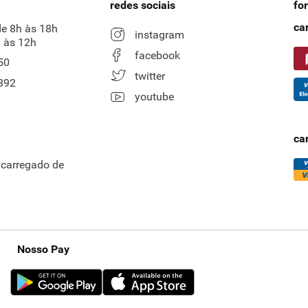
redes sociais
fo
ca
de 8h às 18h
instagram
 às 12h
facebook
50
twitter
892
youtube
ca
ncarregado de
Nosso Pay