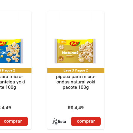
Leve 3 Pague 2
Leve 3 Pague 2
para micro-
pipoca para micro-
nteiga yoki
ondas natural yoki
te 100g
pacote 100g
$
4
,
49
R$
4
,
49
comprar
comprar
lista