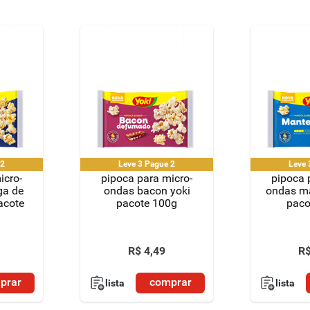
e 2
Leve 3 Pague 2
icro-
pipoca para micro-
pipoca 
ga de
ondas bacon yoki
ondas ma
acote
pacote 100g
paco
R$
4
,
49
R
prar
comprar
lista
lista