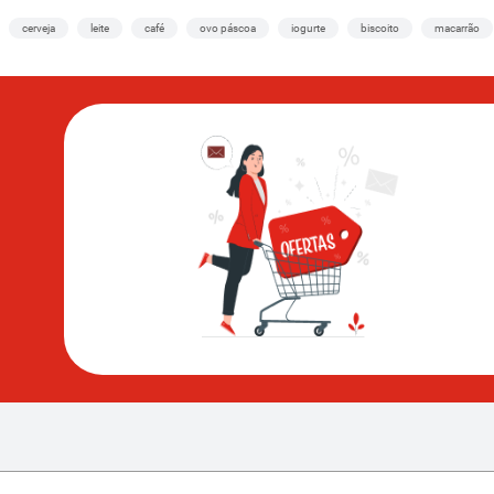
cerveja
leite
café
ovo páscoa
iogurte
biscoito
macarrão