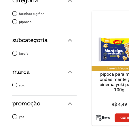
categoria
8
º
detergente
farinhas e grãos
pipocas
9
º
macarrão
10
º
chocolate
subcategoria
farofa
Leve 3 Pagu
marca
pipoca para m
ondas mantei
cinema yoki p
yoki
100g
promoção
R$
4
,
49
com
yes
lista