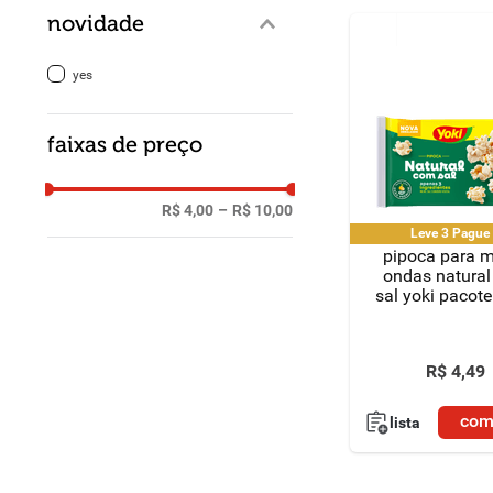
novidade
yes
faixas de preço
R$ 4,00
–
R$ 10,00
Leve 3 Pagu
pipoca para m
ondas natura
sal yoki pacot
R$
4
,
49
com
lista