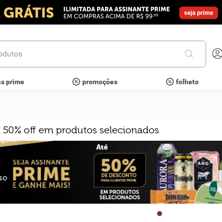
utos
as prime
promoções
folheto
m 50% off em produtos selecionados