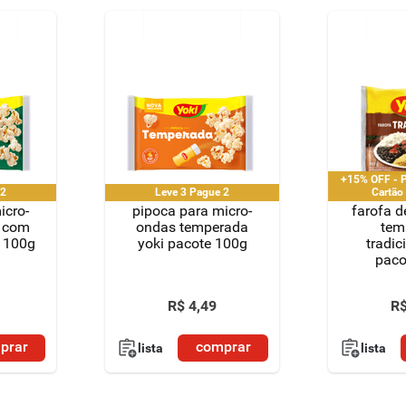
+15% OFF - P
e 2
Leve 3 Pague 2
Cartão
icro-
pipoca para micro-
farofa 
l com
ondas temperada
tem
e 100g
yoki pacote 100g
tradic
paco
R$
4
,
49
R
prar
comprar
lista
lista