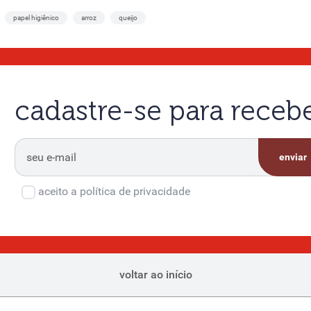
papel higiênico
arroz
queijo
cadastre-se para rece
enviar
aceito a política de privacidade
voltar ao início