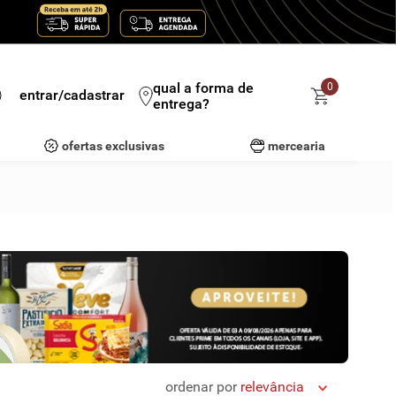
qual a forma de
0
entrar/cadastrar
entrega?
ofertas exclusivas
mercearia
ordenar por
relevância