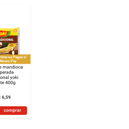
rime ou Pague c/
 Nosso Pay
de mandioca
perada
ional yoki
te 400g
$
6
,
59
comprar