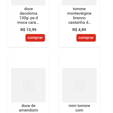
doce
torrone
dacolonia
montevérgine
130g- pe d
branco
moca caram
castanha de
amend
caju 90 g
R$
13
,
99
R$
4
,
89
comprar
comprar
doce de
mini torrone
amendoim
com