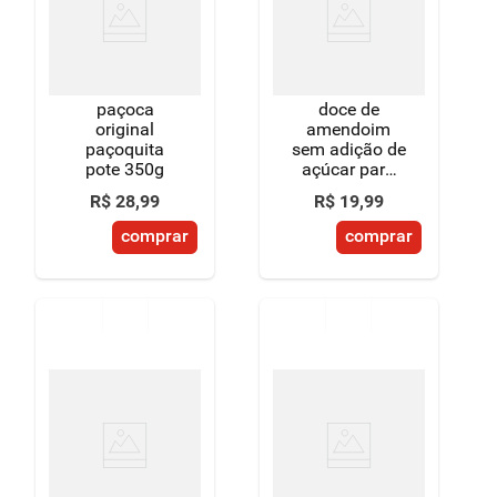
8
º
detergente
9
º
macarrão
paçoca
doce de
10
º
chocolate
original
amendoim
paçoquita
sem adição de
pote 350g
açúcar para
dietas de
R$
28
,
99
R$
19
,
99
ingestão
controlada de
comprar
comprar
açúcares
paçoquita
pacote 176g 8
unidades de
22g cada