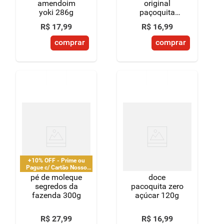
amendoim
original
yoki 286g
paçoquita
pacote 210g
R$
17
,
99
R$
16
,
99
12 unidades
de 18g cada
comprar
comprar
+10% OFF - Prime ou
Pague c/ Cartão Nosso
Pay
pé de moleque
doce
segredos da
pacoquita zero
fazenda 300g
açúcar 120g
R$
27
,
99
R$
16
,
99