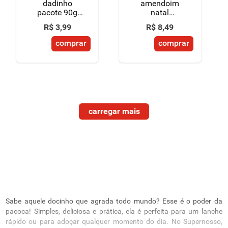
dadinho
amendoim
pacote 90g
natal
edição
montevérgine
R$
3
,
99
R$
8
,
49
especial kids
80g
comprar
comprar
Sabe aquele docinho que agrada todo mundo? Esse é o poder da
paçoca! Simples, deliciosa e prática, ela é perfeita para um lanche
rápido ou para adoçar qualquer momento do dia. No Supernosso,