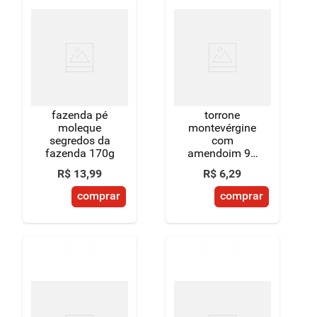
fazenda pé
torrone
moleque
montevérgine
segredos da
com
fazenda 170g
amendoim 90
g
R$
13
,
99
R$
6
,
29
comprar
comprar