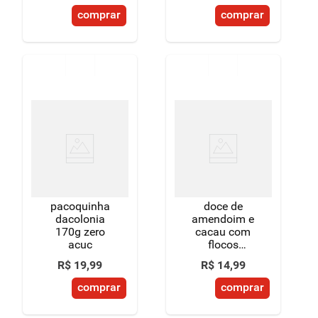
comprar
comprar
pacoquinha
doce de
dacolonia
amendoim e
170g zero
cacau com
acuc
flocos
chocolate e
R$
19
,
99
R$
14
,
99
avelã
paçoquita
comprar
comprar
lovers caixa
120g 8