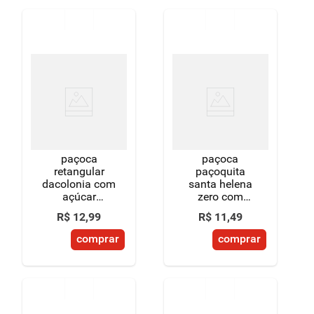
unidades
paçoca
paçoca
retangular
paçoquita
dacolonia com
santa helena
açúcar
zero com
mascavo 180g
aveia 88g
R$
12
,
99
R$
11
,
49
comprar
comprar