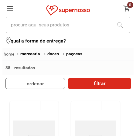
0
procure aqui seus produtos
termos mais buscados
qual a forma de entrega?
1
º
cerveja
mercearia
doces
paçocas
2
º
leite
38
3
º
cafe
filtrar
ordenar
4
º
iogurte
5
º
vinhos
6
º
biscoito
7
º
queijo