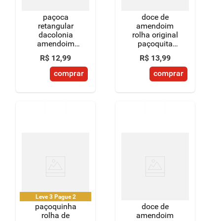
paçoca
doce de
retangular
amendoim
dacolonia
rolha original
amendoim
paçoquita
tradicional
caixa 150g 10
R$
12
,
99
R$
13
,
99
180g
unidades de
15g cada
comprar
comprar
Leve 3 Pague 2
paçoquinha
doce de
rolha de
amendoim