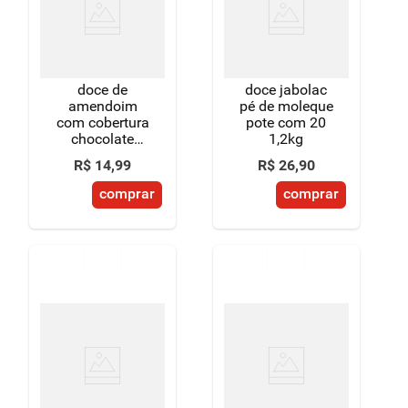
doce de
doce jabolac
amendoim
pé de moleque
com cobertura
pote com 20
chocolate
1,2kg
paçoquita
R$
14
,
99
R$
26
,
90
chocoberta
caixa 144g 8
comprar
comprar
unidades