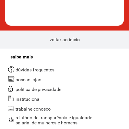
Detalhes sobre tamanhos e quantidades
Aqui você pode encontrar opções de paçocas individuais, práticas e
ideais para levar na bolsa ou lancheira. Exemplos são os pacotes de
18 g da Paçoquita, que vêm em embalagens com 12 unidades. Ou
então, paçocas grandes, que são para quem não quer passar
voltar ao início
vontade; potes de 340 g ou 350 g garantem uma boa quantidade de
paçoca, perfeita para dividir com a família ou amigos. Temos opções
como caixas com múltiplas unidades, que são ideais para festas,
saiba mais
eventos ou até para quem deseja estocar.
dúvidas frequentes
Qual é a melhor paçoca para quem faz dieta?
nossas lojas
A paçoca zero açúcar, como a da marca Haoma, é uma
ótima
escolha para quem busca reduzir o consumo de açúcar
sem abrir
política de privacidade
mão do sabor.
institucional
As paçocas do Supernosso têm opções com
chocolate?
trabalhe conosco
relatório de transparência e igualdade
Sim, temos a deliciosa Paçoquita Chocoberta, que une o sabor
salarial de mulheres e homens
clássico da paçoca com uma camada irresistível de chocolate.