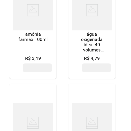
8
º
detergente
9
º
macarrão
10
º
chocolate
amônia
água
farmax 100ml
oxigenada
ideal 40
volumes
cremosa 70ml
R$
3
,
19
R$
4
,
79