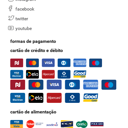
Tudo isso você aproveita ainda mais fazendo parte do
Clube
facebook
Supernosso Prime
, que oferece vantagens de até
50% de desconto
em parceiros, entrega grátis e ofertas exclusivas.
Faça agora o seu
twitter
cadastro!
youtube
formas de pagamento
cartão de crédito e débito
cartão de alimentação