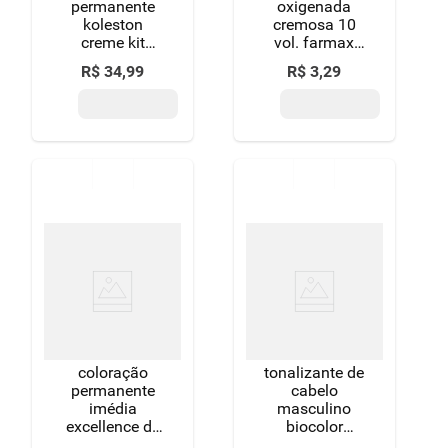
permanente
oxigenada
koleston
cremosa 10
creme kit
vol. farmax
gloss
90ml
R$
34
,
99
R$
3
,
29
borgonha 46
coloração
tonalizante de
permanente
cabelo
imédia
masculino
excellence de
biocolor
l'oréal paris
homem