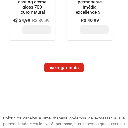
casting creme
permanente
gloss 700
imédia
louro natural
excellence 5.1
castanho claro
R$
34
,
99
R$
39
,
99
R$
40
,
99
acinzentado
Colorir os cabelos é uma maneira poderosa de expressar a sua
personalidade e estilo. No Supernosso, nós sabemos que a escolha