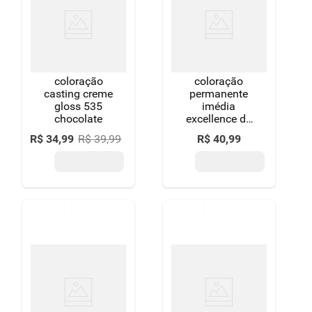
coloração
coloração
casting creme
permanente
gloss 535
imédia
chocolate
excellence de
l'oréal paris
R$
34
,
99
R$
39
,
99
R$
40
,
99
7.0 louro
natural