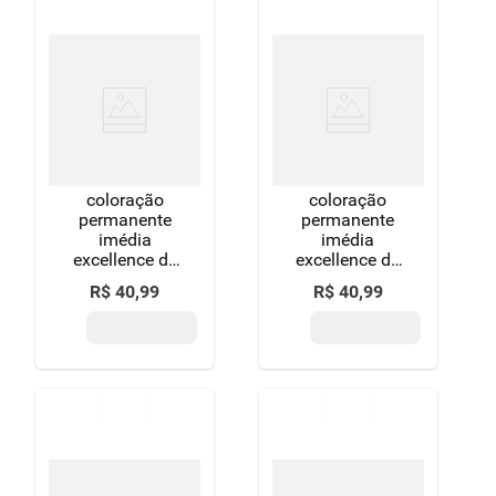
coloração
coloração
permanente
permanente
imédia
imédia
excellence de
excellence de
l'oréal paris
l'oréal paris
R$
40
,
99
R$
40
,
99
3.0 castanho
6.0 louro
escuro
escuro