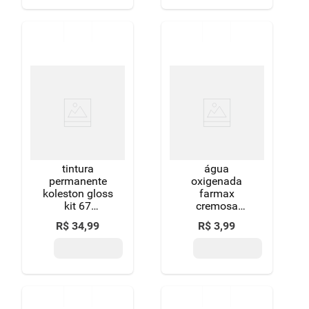
tintura
água
permanente
oxigenada
koleston gloss
farmax
kit 67
cremosa
chocolate
descolorante
R$
34
,
99
R$
3
,
99
40 volumes 90
ml