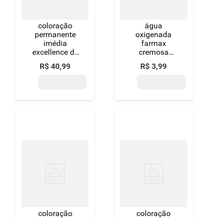
coloração
água
permanente
oxigenada
imédia
farmax
excellence de
cremosa
l'oréal paris 2
descolorante
R$
40
,
99
R$
3
,
99
preto clássico
30 volumes 90
ml
coloração
coloração