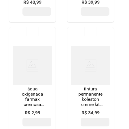
R$
40
,
99
R$
39
,
99
8.0 louro claro
bozzano louro
escuro
água
tintura
oxigenada
permanente
farmax
koleston
cremosa
creme kit
descolorante
gloss acaju
R$
2
,
99
R$
34
,
99
20 volumes 90
púrpura 366
ml