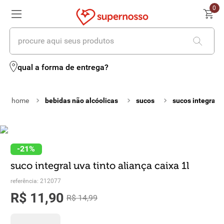
0
procure aqui seus produtos
termos mais buscados
qual a forma de entrega?
1
º
cerveja
bebidas não alcóolicas
sucos
sucos integrais
2
º
leite
3
º
cafe
4
º
iogurte
-
21%
suco integral uva tinto aliança caixa 1l
5
º
vinhos
referência
:
212077
6
º
biscoito
R$
11
,
90
R$
14
,
99
7
º
queijo