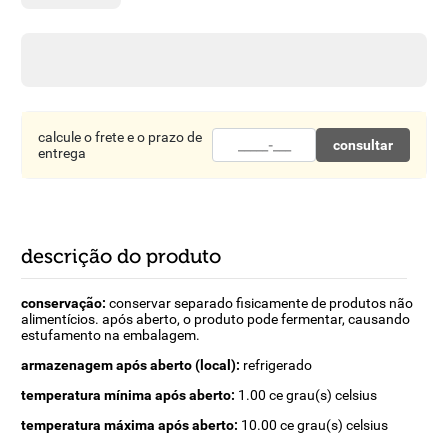
8
º
detergente
9
º
macarrão
10
º
chocolate
calcule o frete e o prazo de
consultar
entrega
descrição do produto
conservação:
conservar separado fisicamente de produtos não
alimentícios. após aberto, o produto pode fermentar, causando
estufamento na embalagem.
armazenagem após aberto (local):
refrigerado
temperatura mínima após aberto:
1.00 ce grau(s) celsius
temperatura máxima após aberto:
10.00 ce grau(s) celsius