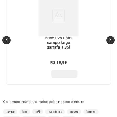
suco uva tinto
campo largo
garrafa 1,35l
R$
19
,
99
Os termos mais procurados pelos nossos clientes:
cerveja
leite
café
ovo páscoa
iogurte
biscoito