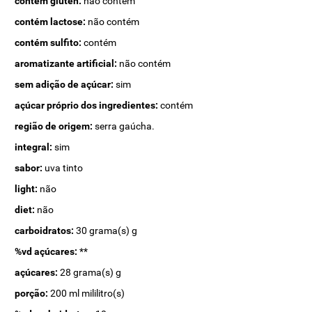
contém glúten:
não contém
contém lactose:
não contém
contém sulfito:
contém
aromatizante artificial:
não contém
sem adição de açúcar:
sim
açúcar próprio dos ingredientes:
contém
região de origem:
serra gaúcha.
integral:
sim
sabor:
uva tinto
light:
não
diet:
não
carboidratos:
30 grama(s) g
%vd açúcares:
**
açúcares:
28 grama(s) g
porção:
200 ml mililitro(s)