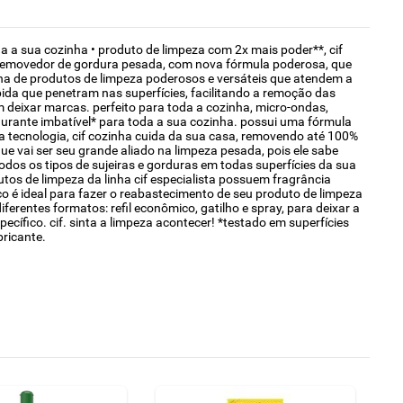
a a sua cozinha • produto de limpeza com 2x mais poder**, cif
 o removedor de gordura pesada, com nova fórmula poderosa, que
ha de produtos de limpeza poderosos e versáteis que atendem a
da que penetram nas superfícies, facilitando a remoção das
m deixar marcas. perfeito para toda a cozinha, micro-ondas,
rdurante imbatível* para toda a sua cozinha. possui uma fórmula
a tecnologia, cif cozinha cuida da sua casa, removendo até 100%
e vai ser seu grande aliado na limpeza pesada, pois ele sabe
 todos os tipos de sujeiras e gorduras em todas superfícies da sua
utos de limpeza da linha cif especialista possuem fragrância
co é ideal para fazer o reabastecimento de seu produto de limpeza
ferentes formatos: refil econômico, gatilho e spray, para deixar a
cífico. cif. sinta a limpeza acontecer! *testado em superfícies
bricante.