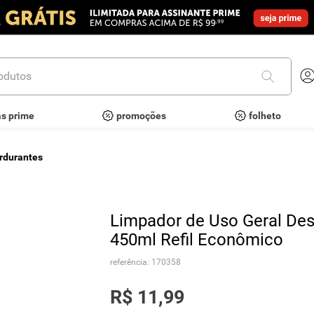
utos
as prime
promoções
folheto
rdurantes
Limpador de Uso Geral Des
450ml Refil Econômico
referência
:
170358
R$
11
,
99