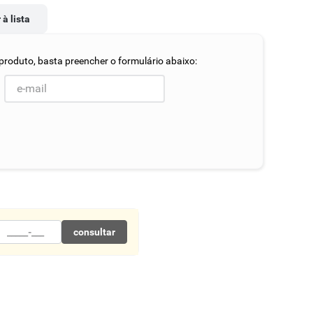
 à lista
consultar