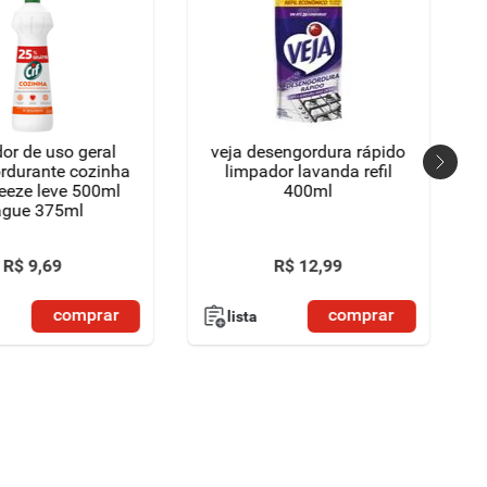
or de uso geral
veja desengordura rápido
rdurante cozinha
limpador lavanda refil
ueeze leve 500ml
400ml
ague 375ml
R$
9
,
69
R$
12
,
99
comprar
comprar
lista