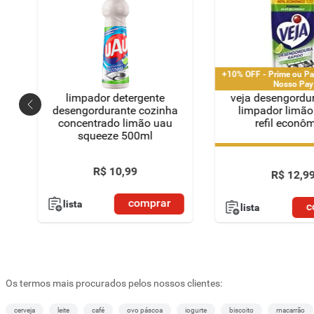
+10% OFF - Prime ou Pa
Nosso Pay
limpador detergente
veja desengordu
desengordurante cozinha
limpador limã
concentrado limão uau
refil econô
squeeze 500ml
+10% OFF - Prime ou Pa
Nosso Pay
R$
10
,
99
R$
12
,
9
comprar
lista
c
lista
Os termos mais procurados pelos nossos clientes:
cerveja
leite
café
ovo páscoa
iogurte
biscoito
macarrão