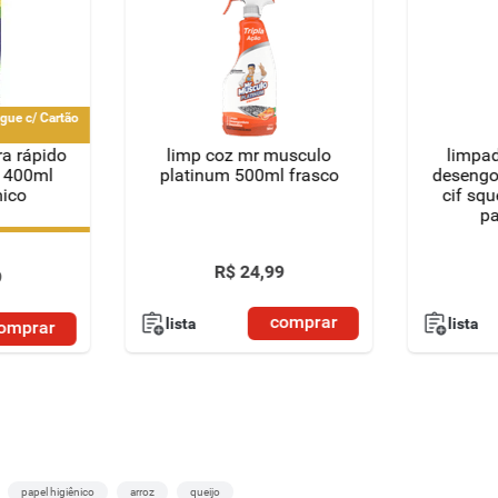
gue c/ Cartão
ra rápido
limp coz mr musculo
limpad
o 400ml
platinum 500ml frasco
desengo
mico
cif sq
p
gue c/ Cartão
R$
24
,
99
9
comprar
lista
lista
omprar
papel higiênico
arroz
queijo