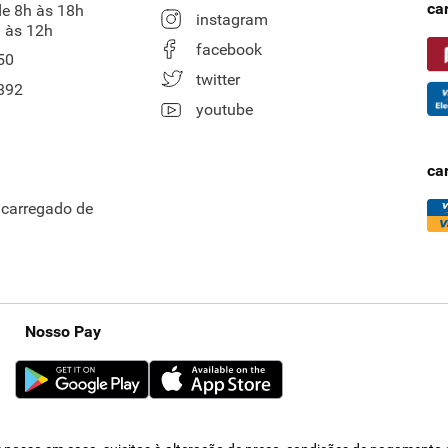
ca
de 8h às 18h
instagram
 às 12h
facebook
50
twitter
892
youtube
ca
ncarregado de
Nosso Pay