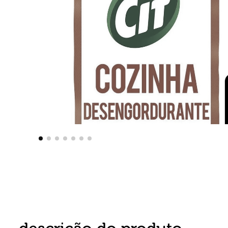
8
º
detergente
9
º
macarrão
10
º
chocolate