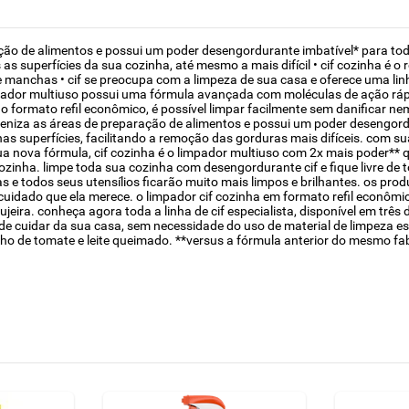
ração de alimentos e possui um poder desengordurante imbatível* para tod
as superfícies da sua cozinha, até mesmo a mais difícil • cif cozinha é
 manchas • cif se preocupa com a limpeza de sua casa e oferece uma lin
mpador multiuso possui uma fórmula avançada com moléculas de ação rápi
o formato refil econômico, é possível limpar facilmente sem danificar ne
higieniza as áreas de preparação de alimentos e possui um poder desengo
 superfícies, facilitando a remoção das gorduras mais difíceis. com su
nova fórmula, cif cozinha é o limpador multiuso com 2x mais poder** qu
 cozinha. limpe toda sua cozinha com desengordurante cif e fique livre de
s e todos seus utensílios ficarão muito mais limpos e brilhantes. os prod
cuidado que ela merece. o limpador cif cozinha em formato refil econômi
ira. conheça agora toda a linha de cif especialista, disponível em três di
de cuidar da sua casa, sem necessidade do uso de material de limpeza espe
lho de tomate e leite queimado. **versus a fórmula anterior do mesmo fa