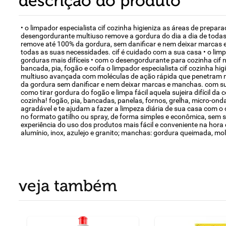
descrição do produto
• o limpador especialista cif cozinha higieniza as áreas de prepa
desengordurante multiuso remove a gordura do dia a dia de todas 
remove até 100% da gordura, sem danificar e nem deixar marcas e
todas as suas necessidades. cif é cuidado com a sua casa • o li
gorduras mais difíceis • com o desengordurante para cozinha cif n
bancada, pia, fogão e coifa o limpador especialista cif cozinha 
multiuso avançada com moléculas de ação rápida que penetram nas
da gordura sem danificar e nem deixar marcas e manchas. com sua 
como tirar gordura do fogão e limpa fácil aquela sujeira difícil da
cozinha! fogão, pia, bancadas, panelas, fornos, grelha, micro-onda
agradável e te ajudam a fazer a limpeza diária de sua casa com o 
no formato gatilho ou spray, de forma simples e econômica, sem suje
experiência do uso dos produtos mais fácil e conveniente na hora 
alumínio, inox, azulejo e granito; manchas: gordura queimada, mo
veja também