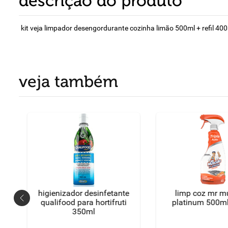
descrição do produto
kit veja limpador desengordurante cozinha limão 500ml + refil 40
veja também
higienizador desinfetante
limp coz mr m
a
qualifood para hortifruti
platinum 500ml
350ml