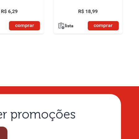
R$
6
,
29
R$
18
,
99
comprar
comprar
lista
ber promoções