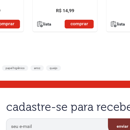
9
R$
14
,
99
omprar
comprar
lista
lista
papel higiênico
arroz
queijo
cadastre-se para rece
enviar