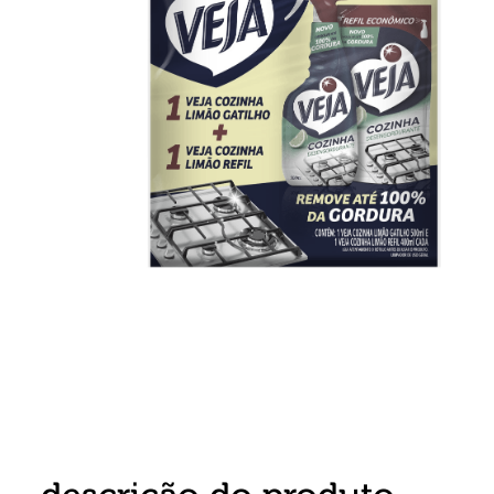
8
º
detergente
9
º
chocolate
10
º
macarrão