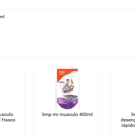
0ml
usculo
limp mr musculo 400ml
l
 frasco
deseng
rápido