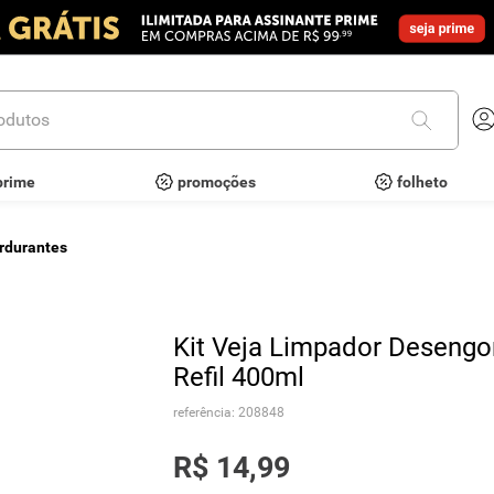
utos
prime
promoções
folheto
rdurantes
Kit Veja Limpador Desengo
Refil 400ml
referência
:
208848
R$
14
,
99