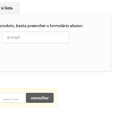
 à lista
consultar