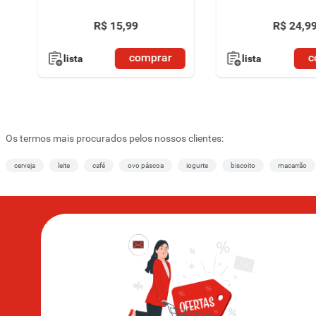
R$
15
,
99
R$
24
,
9
comprar
c
lista
lista
Os termos mais procurados pelos nossos clientes:
cerveja
leite
café
ovo páscoa
iogurte
biscoito
macarrão