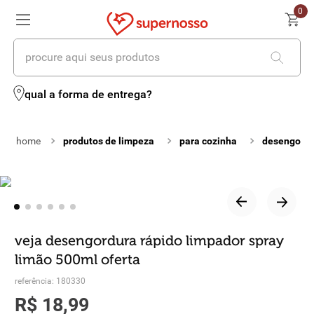
0
procure aqui seus produtos
termos mais buscados
qual a forma de entrega?
1
º
cerveja
produtos de limpeza
para cozinha
desengordu
2
º
leite
3
º
cafe
4
º
iogurte
5
º
queijo
veja desengordura rápido limpador spray
limão 500ml oferta
6
º
vinhos
referência
:
180330
7
º
biscoito
R$
18
,
99