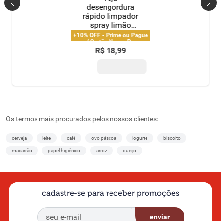
desengordura
rápido limpador
spray limão
500ml oferta
+10% OFF - Prime ou Pague
c/ Cartão Nosso Pay
R$
18
,
99
Os termos mais procurados pelos nossos clientes:
cerveja
leite
café
ovo páscoa
iogurte
biscoito
macarrão
papel higiênico
arroz
queijo
cadastre-se para receber promoções
enviar