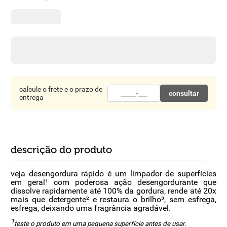
8
º
detergente
9
º
macarrão
10
º
chocolate
calcule o frete e o prazo de
consultar
entrega
descrição do produto
veja desengordura rápido é um limpador de superfícies
em geral¹ com poderosa ação desengordurante que
dissolve rapidamente até 100% da gordura, rende até 20x
mais que detergente² e restaura o brilho³, sem esfrega,
esfrega, deixando uma fragrância agradável.
1
teste o produto em uma pequena superfície antes de usar.