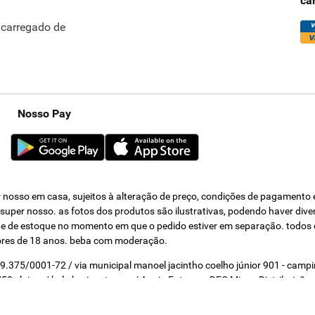
ca
ncarregado de
Nosso Pay
nosso em casa, sujeitos à alteração de preço, condições de pagamento e 
s super nosso. as fotos dos produtos são ilustrativas, podendo haver div
dade de estoque no momento em que o pedido estiver em separação. todos 
ores de 18 anos. beba com moderação.
319.375/0001-72 / via municipal manoel jacintho coelho júnior 901 - cam
2 - loja a / belo horizonte - mg | Apoio Entrega - DEC Minas Distribuição