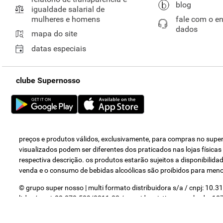
blog
igualdade salarial de
mulheres e homens
fale com o e
dados
mapa do site
datas especiais
clube Supernosso
preços e produtos válidos, exclusivamente, para compras no super 
visualizados podem ser diferentes dos praticados nas lojas física
respectiva descrição. os produtos estarão sujeitos a disponibili
venda e o consumo de bebidas alcoólicas são proibidos para men
© grupo super nosso | multi formato distribuidora s/a / cnpj: 10.
ltda. / cnpj: 00.070.509/0011-82 / avenida cristiano machado, 1075
costa, nº 1800 / contagem - mg / cep 32.150.240