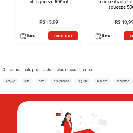
cif squeeze 500ml
concentrado li
squeeze 50
R$
15
,
99
R$
10
,
9
comprar
c
lista
lista
Os termos mais procurados pelos nossos clientes:
cerveja
leite
café
ovo páscoa
iogurte
biscoito
macarrão