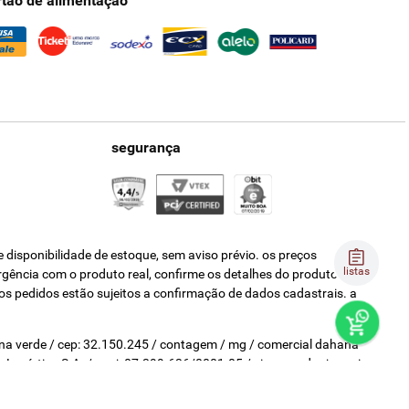
rtão de alimentação
segurança
disponibilidade de estoque, sem aviso prévio. os preços
listas
ergência com o produto real, confirme os detalhes do produto na
os pedidos estão sujeitos a confirmação de dados cadastrais. a
pina verde / cep: 32.150.245 / contagem / mg / comercial dahana
 e Logística S.A. / cnpj: 07.399.636/0001-05 / via vereador joaquim