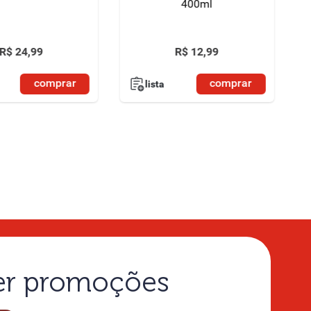
400ml
R$
24
,
99
R$
12
,
99
comprar
comprar
lista
ber promoções