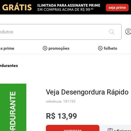
utos
as prime
promoções
folheto
rdurantes
Veja Desengordura Rápido
referência
:
181195
R$
13
,
99
comprar