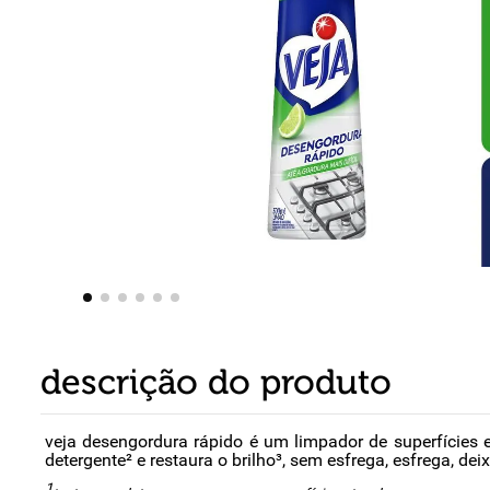
8
º
detergente
9
º
macarrão
10
º
chocolate
descrição do produto
veja desengordura rápido é um limpador de superfícies
detergente² e restaura o brilho³, sem esfrega, esfrega, d
1