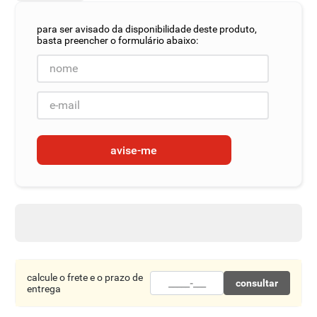
8
º
detergente
9
º
macarrão
10
º
chocolate
avise-me
calcule o frete e o prazo de
consultar
entrega