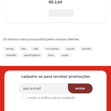
R$
2
,
69
Os termos mais procurados pelos nossos clientes:
cerveja
leite
café
ovo páscoa
iogurte
biscoito
macarrão
papel higiênico
arroz
queijo
cadastre-se para receber promoções
enviar
aceito a política de privacidade