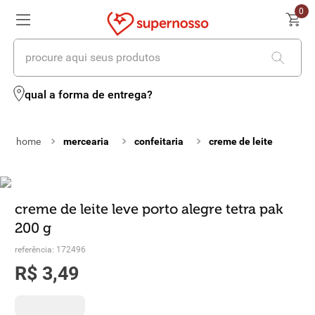
0
procure aqui seus produtos
termos mais buscados
qual a forma de entrega?
1
º
cerveja
mercearia
confeitaria
creme de leite
2
º
leite
3
º
cafe
4
º
iogurte
creme de leite leve porto alegre tetra pak
200 g
5
º
vinhos
referência
:
172496
6
º
biscoito
R$
3
,
49
7
º
queijo