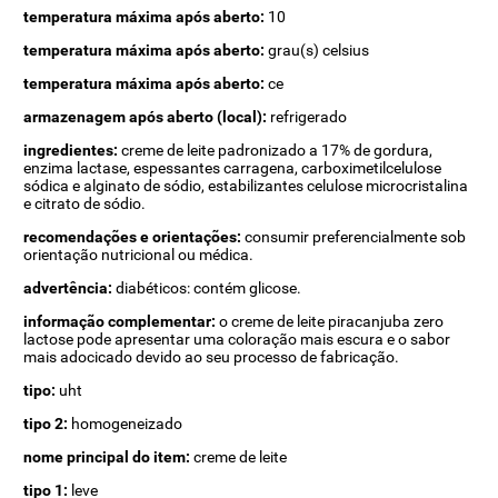
temperatura máxima após aberto:
10
temperatura máxima após aberto:
grau(s) celsius
temperatura máxima após aberto:
ce
armazenagem após aberto (local):
refrigerado
ingredientes:
creme de leite padronizado a 17% de gordura,
enzima lactase, espessantes carragena, carboximetilcelulose
sódica e alginato de sódio, estabilizantes celulose microcristalina
e citrato de sódio.
recomendações e orientações:
consumir preferencialmente sob
orientação nutricional ou médica.
advertência:
diabéticos: contém glicose.
informação complementar:
o creme de leite piracanjuba zero
lactose pode apresentar uma coloração mais escura e o sabor
mais adocicado devido ao seu processo de fabricação.
tipo:
uht
tipo 2:
homogeneizado
nome principal do item:
creme de leite
tipo 1:
leve