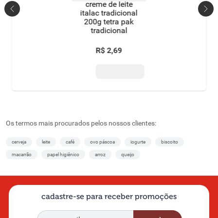
creme de leite
italac tradicional
200g tetra pak
tradicional
R$
2
,
69
Os termos mais procurados pelos nossos clientes:
cerveja
leite
café
ovo páscoa
iogurte
biscoito
macarrão
papel higiênico
arroz
queijo
cadastre-se para receber promoções