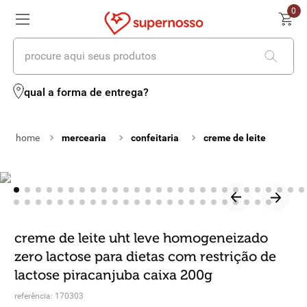
0
procure aqui seus produtos
termos mais buscados
qual a forma de entrega?
1
º
cerveja
mercearia
confeitaria
creme de leite
2
º
leite
3
º
cafe
4
º
iogurte
5
º
vinhos
creme de leite uht leve homogeneizado
zero lactose para dietas com restrição de
6
º
biscoito
lactose piracanjuba caixa 200g
7
º
queijo
referência
:
170303