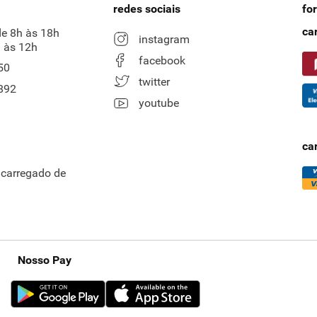
redes sociais
fo
ca
de 8h às 18h
instagram
 às 12h
facebook
50
twitter
892
youtube
ca
ncarregado de
Nosso Pay