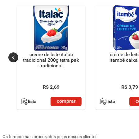
creme de leite italac
creme de leit
tradicional 200g tetra pak
itambé caixa
tradicional
R$
2
,
69
R$
3
,
79
comprar
c
lista
lista
Os termos mais procurados pelos nossos clientes: