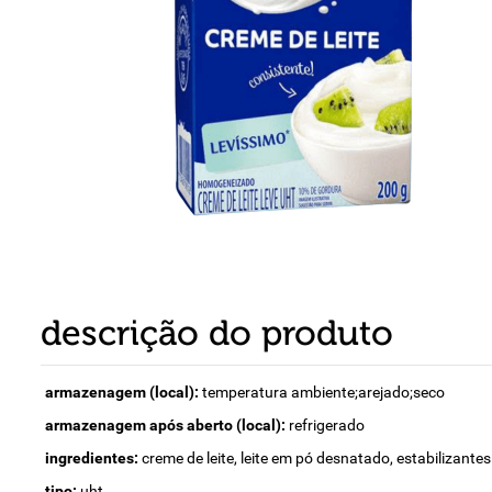
8
º
detergente
9
º
macarrão
10
º
chocolate
descrição do produto
armazenagem (local):
temperatura ambiente;arejado;seco
armazenagem após aberto (local):
refrigerado
ingredientes:
creme de leite, leite em pó desnatado, estabilizante
tipo:
uht