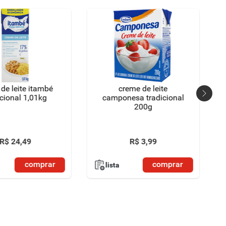
de leite itambé
creme de leite
icional 1,01kg
camponesa tradicional
200g
R$
24
,
49
R$
3
,
99
comprar
comprar
lista