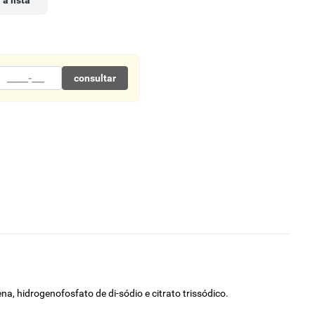
 à lista
consultar
na, hidrogenofosfato de di-sódio e citrato trissódico.