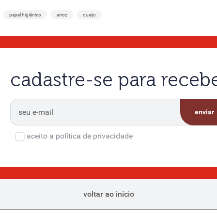
papel higiênico
arroz
queijo
cadastre-se para rece
enviar
aceito a política de privacidade
voltar ao início