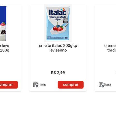
e leve
cr leite italac 200g-tp
creme 
 200g
levissimo
trad
R$
2
,
99
omprar
comprar
lista
lista