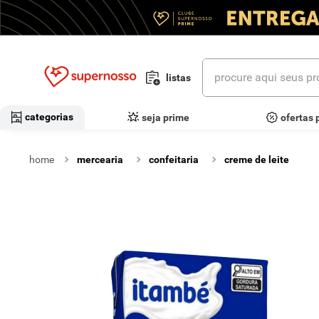
procure aqui seus prod
listas
termos mais buscados
categorias
seja prime
ofertas 
1
º
cerveja
mercearia
confeitaria
creme de leite
2
º
leite
3
º
cafe
4
º
iogurte
5
º
queijo
6
º
vinhos
7
º
biscoito