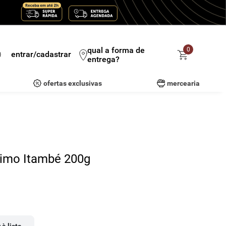
qual a forma de
0
entrar/cadastrar
entrega?
ofertas exclusivas
mercearia
simo Itambé 200g