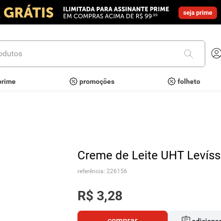
utos
prime
promoções
folheto
Creme de Leite UHT Levís
referência
:
226156
R$
3
,
28
comprar