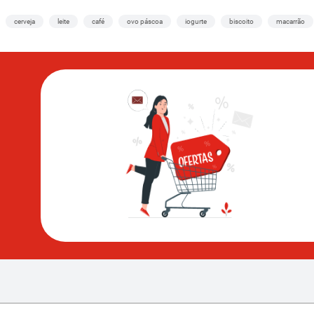
cerveja
leite
café
ovo páscoa
iogurte
biscoito
macarrão