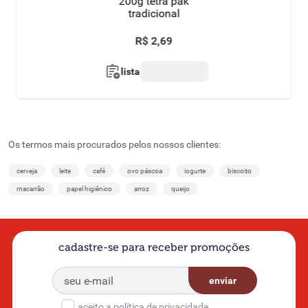
200g tetra pak
tradicional
R$
2
,
69
lista
Os termos mais procurados pelos nossos clientes:
cerveja
leite
café
ovo páscoa
iogurte
biscoito
macarrão
papel higiênico
arroz
queijo
cadastre-se para receber promoções
enviar
aceito a política de privacidade