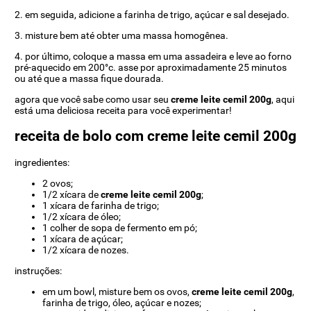
2. em seguida, adicione a farinha de trigo, açúcar e sal desejado.
3. misture bem até obter uma massa homogênea.
4. por último, coloque a massa em uma assadeira e leve ao forno
pré-aquecido em 200°c. asse por aproximadamente 25 minutos
ou até que a massa fique dourada.
agora que você sabe como usar seu
creme leite cemil 200g
, aqui
está uma deliciosa receita para você experimentar!
receita de bolo com creme leite cemil 200g
ingredientes:
2 ovos;
1/2 xícara de
creme leite cemil 200g
;
1 xícara de farinha de trigo;
1/2 xícara de óleo;
1 colher de sopa de fermento em pó;
1 xícara de açúcar;
1/2 xícara de nozes.
instruções:
em um bowl, misture bem os ovos,
creme leite cemil 200g
,
farinha de trigo, óleo, açúcar e nozes;