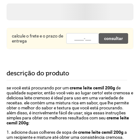
8
º
detergente
9
º
chocolate
10
º
macarrão
calcule o frete e o prazo de
consultar
entrega
descrição do produto
se você está procurando por um
creme leite cemil 200g
de
qualidade superior, então você veio ao lugar certo! este cremosa e
deliciosa leite cremoso é ideal para uso em uma variedade de
receitas. ele contém uma mistura rica em sabor, que lhe permite
obter o melhor do sabor e textura que você está procurando.
além disso, é incrivelmente fácil de usar; siga essas instruções
simples para obter os melhores resultados com seu
creme leite
cemil 200g
:
1. adicione duas colheres de sopa de
creme leite cemil 200g
a
um recipiente e misture até obter uma consistência cremosa.