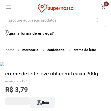
0
procure aqui seus produtos
termos mais buscados
qual a forma de entrega?
1
º
cerveja
mercearia
confeitaria
creme de leite
2
º
leite
3
º
cafe
4
º
iogurte
creme de leite leve uht cemil caixa 200g
referência
:
215788
5
º
queijo
R$
3
,
79
6
º
biscoito
lista
7
º
vinhos