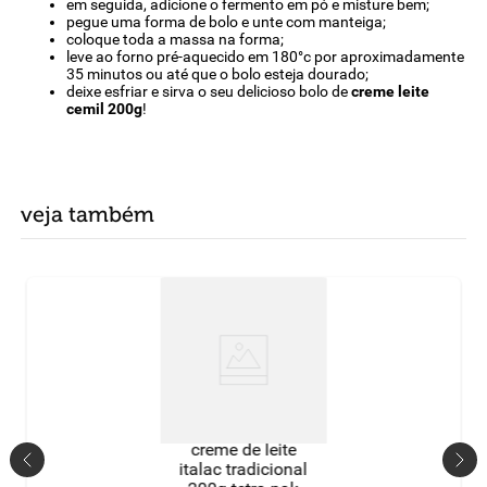
em seguida, adicione o fermento em pó e misture bem;
pegue uma forma de bolo e unte com manteiga;
coloque toda a massa na forma;
leve ao forno pré-aquecido em 180°c por aproximadamente
35 minutos ou até que o bolo esteja dourado;
deixe esfriar e sirva o seu delicioso bolo de
creme leite
cemil 200g
!
veja também
creme de leite
italac tradicional