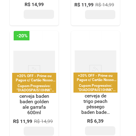
600ml
garrafa 600ml
R$
14
,
99
R$
11
,
99
R$
14
,
99
-
20%
+20% OFF - Prime ou
+20% OFF - Prime ou
Pague c/ Cartão Nosso
Pague c/ Cartão Nosso
Pay
Pay
Cupom Progressivo:
Cupom Progressivo:
"DIADOSPAIS10HNK"
"DIADOSPAIS10HNK"
|"DIADOSPAIS20HNK" |
|"DIADOSPAIS20HNK" |
cerveja de
cerveja baden
"DIADOSPAIS30HNK" |
"DIADOSPAIS30HNK" |
trigo peach
baden golden
limitado a 2 pedido por
limitado a 2 pedido por
pêssego
ale garrafa
CPF
CPF
baden baden
600ml
lata 350ml
R$
6
,
39
R$
11
,
99
R$
14
,
99