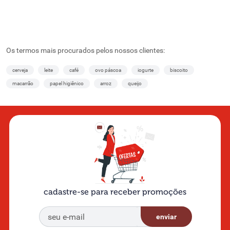
Os termos mais procurados pelos nossos clientes:
cerveja
leite
café
ovo páscoa
iogurte
biscoito
macarrão
papel higiênico
arroz
queijo
cadastre-se para receber promoções
enviar