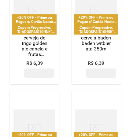
+20% OFF - Prime ou
+20% OFF - Prime ou
Pague c/ Cartão Nosso
Pague c/ Cartão Nosso
Pay
Pay
Cupom Progressivo:
Cupom Progressivo:
"DIADOSPAIS10HNK"
"DIADOSPAIS10HNK"
|"DIADOSPAIS20HNK" |
|"DIADOSPAIS20HNK" |
cerveja de
cerveja baden
"DIADOSPAIS30HNK" |
"DIADOSPAIS30HNK" |
trigo golden
baden witbier
limitado a 2 pedido por
limitado a 2 pedido por
ale canela e
lata 350ml
CPF
CPF
frutas
vermelhas
R$
6
,
39
R$
6
,
39
baden baden
lata 350ml
+20% OFF - Prime ou
+20% OFF - Prime ou