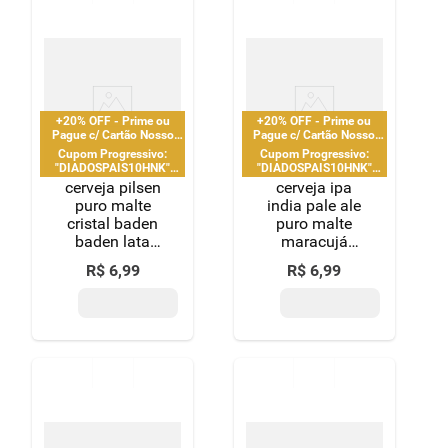
8
º
detergente
9
º
macarrão
10
º
chocolate
+20% OFF - Prime ou
+20% OFF - Prime ou
Pague c/ Cartão Nosso
Pague c/ Cartão Nosso
Pay
Pay
Cupom Progressivo:
Cupom Progressivo:
"DIADOSPAIS10HNK"
"DIADOSPAIS10HNK"
|"DIADOSPAIS20HNK" |
|"DIADOSPAIS20HNK" |
cerveja pilsen
cerveja ipa
"DIADOSPAIS30HNK" |
"DIADOSPAIS30HNK" |
puro malte
india pale ale
limitado a 2 pedido por
limitado a 2 pedido por
cristal baden
puro malte
CPF
CPF
baden lata
maracujá
473ml
baden baden
R$
6
,
99
R$
6
,
99
lata 473ml