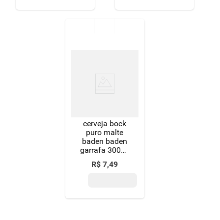
cerveja bock
puro malte
baden baden
garrafa 300ml
edição de
R$
7
,
49
inverno