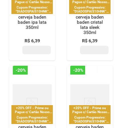
Pague c/ Cartão Nosso
Pague c/ Cartão Nosso
Pay
Pay
Cupom Progressivo:
Cupom Progressivo:
"DIADOSPAIS10HNK"
"DIADOSPAIS10HNK"
|"DIADOSPAIS20HNK" |
|"DIADOSPAIS20HNK" |
cerveja baden
cerveja baden
"DIADOSPAIS30HNK" |
"DIADOSPAIS30HNK" |
baden ipa lata
baden cristal
limitado a 2 pedido por
limitado a 2 pedido por
350ml
lata sleek
CPF
CPF
350ml
R$
6
,
39
R$
6
,
39
-
20%
-
20%
+20% OFF - Prime ou
+20% OFF - Prime ou
Pague c/ Cartão Nosso
Pague c/ Cartão Nosso
Pay
Pay
Cupom Progressivo:
Cupom Progressivo:
"DIADOSPAIS10HNK"
"DIADOSPAIS10HNK"
|"DIADOSPAIS20HNK" |
|"DIADOSPAIS20HNK" |
cerveja baden
cerveja baden