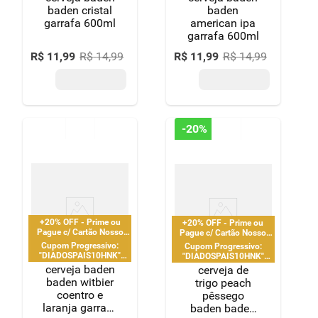
"DIADOSPAIS30HNK" |
"DIADOSPAIS30HNK" |
baden cristal
baden
limitado a 2 pedido por
limitado a 2 pedido por
garrafa 600ml
american ipa
CPF
CPF
garrafa 600ml
R$
11
,
99
R$
14
,
99
R$
11
,
99
R$
14
,
99
-
20%
+20% OFF - Prime ou
+20% OFF - Prime ou
Pague c/ Cartão Nosso
Pague c/ Cartão Nosso
Pay
Pay
Cupom Progressivo:
Cupom Progressivo:
"DIADOSPAIS10HNK"
"DIADOSPAIS10HNK"
|"DIADOSPAIS20HNK" |
|"DIADOSPAIS20HNK" |
cerveja baden
cerveja de
"DIADOSPAIS30HNK" |
"DIADOSPAIS30HNK" |
baden witbier
trigo peach
limitado a 2 pedido por
limitado a 2 pedido por
coentro e
pêssego
CPF
CPF
laranja garrafa
baden baden