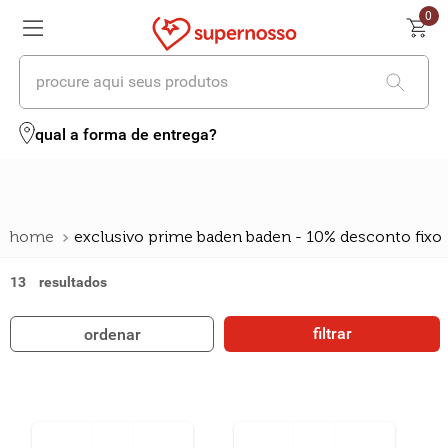
0
procure aqui seus produtos
termos mais buscados
qual a forma de entrega?
1
º
cerveja
2
º
leite
exclusivo prime baden baden - 10% desconto fixo
3
º
cafe
13
4
º
iogurte
5
º
queijo
filtrar
ordenar
6
º
vinhos
7
º
biscoito