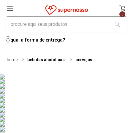
0
procure aqui seus produtos
termos mais buscados
qual a forma de entrega?
1
º
cerveja
bebidas alcóolicas
cervejas
2
º
leite
3
º
cafe
4
º
iogurte
5
º
queijo
6
º
vinhos
7
º
biscoito