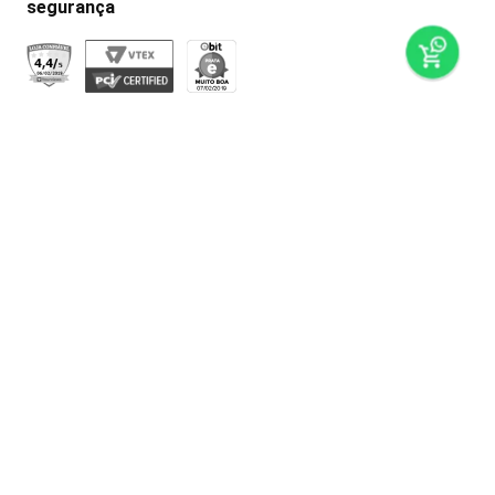
preços e produtos válidos, exclusivamente, para compras
no super nosso em casa, sujeitos à alteração de preço,
condições de pagamento e disponibilidade de estoque, sem
aviso prévio. os preços visualizados podem ser diferentes
dos praticados nas lojas físicas super nosso. as fotos dos
produtos são ilustrativas, podendo haver divergência com o
produto real, confirme os detalhes do produto na respectiva
descrição. os produtos estarão sujeitos a disponibilidade de
estoque no momento em que o pedido estiver em
separação. todos os pedidos estão sujeitos a confirmação
de dados cadastrais. a venda e o consumo de bebidas
alcoólicas são proibidos para menores de 18 anos. beba
com moderação.
© grupo super nosso | multi formato distribuidora s/a / cnpj:
10.319.375/0001-72 / via municipal manoel jacintho coelho