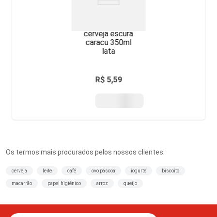
cerveja escura
caracu 350ml
lata
R$
5
,
59
Os termos mais procurados pelos nossos clientes:
cerveja
leite
café
ovo páscoa
iogurte
biscoito
macarrão
papel higiênico
arroz
queijo