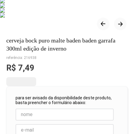
8
º
detergente
9
º
macarrão
10
º
chocolate
cerveja bock puro malte baden baden garrafa
300ml edição de inverno
referência
:
216938
R$
7
,
49