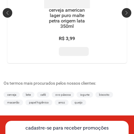
cerveja american
lager puro malte
petra origem lata
350ml
R$
3
,
99
Os termos mais procurados pelos nossos clientes:
cerveja
leite
café
ovo páscoa
iogurte
biscoito
macarrão
papel higiênico
arroz
queijo
cadastre-se para receber promoções