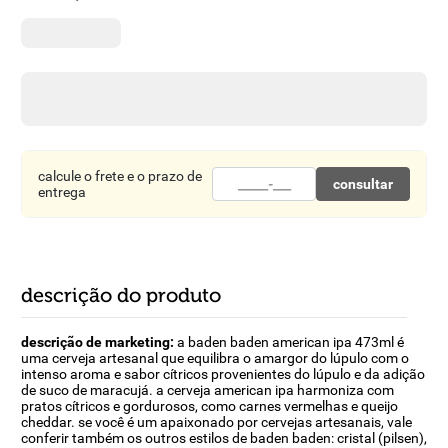
8
º
detergente
9
º
macarrão
10
º
chocolate
calcule o frete e o prazo de
consultar
entrega
descrição do produto
descrição de marketing:
a baden baden american ipa 473ml é
uma cerveja artesanal que equilibra o amargor do lúpulo com o
intenso aroma e sabor cítricos provenientes do lúpulo e da adição
de suco de maracujá. a cerveja american ipa harmoniza com
pratos cítricos e gordurosos, como carnes vermelhas e queijo
cheddar. se você é um apaixonado por cervejas artesanais, vale
conferir também os outros estilos de baden baden: cristal (pilsen),