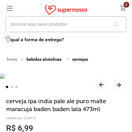
0
procure aqui seus produtos
termos mais buscados
qual a forma de entrega?
1
º
cerveja
bebidas alcóolicas
cervejas
2
º
leite
3
º
cafe
4
º
iogurte
5
º
queijo
cerveja ipa india pale ale puro malte
maracujá baden baden lata 473ml
6
º
biscoito
referência
:
224915
7
º
vinhos
R$
6
,
99