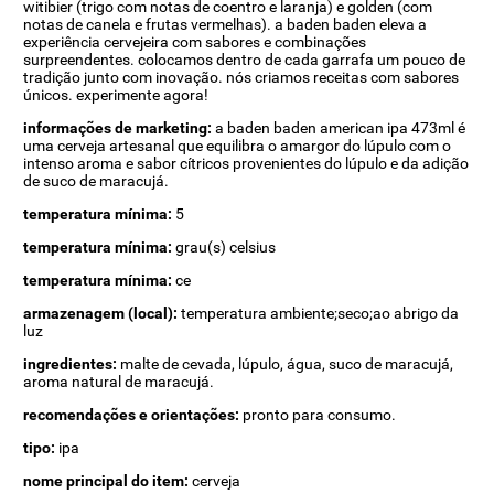
witibier (trigo com notas de coentro e laranja) e golden (com
notas de canela e frutas vermelhas). a baden baden eleva a
experiência cervejeira com sabores e combinações
surpreendentes. colocamos dentro de cada garrafa um pouco de
tradição junto com inovação. nós criamos receitas com sabores
únicos. experimente agora!
informações de marketing:
a baden baden american ipa 473ml é
uma cerveja artesanal que equilibra o amargor do lúpulo com o
intenso aroma e sabor cítricos provenientes do lúpulo e da adição
de suco de maracujá.
temperatura mínima:
5
temperatura mínima:
grau(s) celsius
temperatura mínima:
ce
armazenagem (local):
temperatura ambiente;seco;ao abrigo da
luz
ingredientes:
malte de cevada, lúpulo, água, suco de maracujá,
aroma natural de maracujá.
recomendações e orientações:
pronto para consumo.
tipo:
ipa
nome principal do item:
cerveja