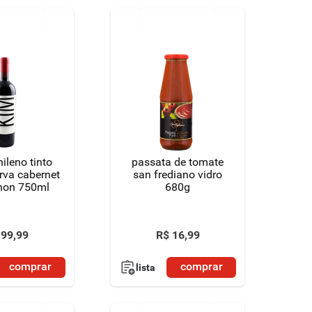
ileno tinto
passata de tomate
rva cabernet
san frediano vidro
non 750ml
680g
99
,
99
R$
16
,
99
comprar
comprar
lista