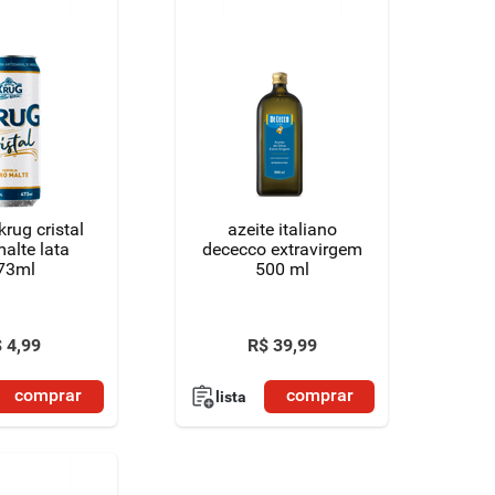
krug cristal
azeite italiano
alte lata
dececco extravirgem
73ml
500 ml
$
4
,
99
R$
39
,
99
comprar
comprar
lista