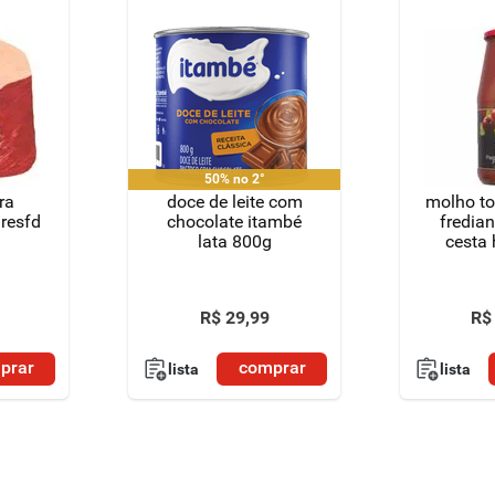
50% no 2°
ra
doce de leite com
molho to
resfd
chocolate itambé
fredia
lata 800g
cesta
R$
29
,
99
R$
prar
comprar
lista
lista