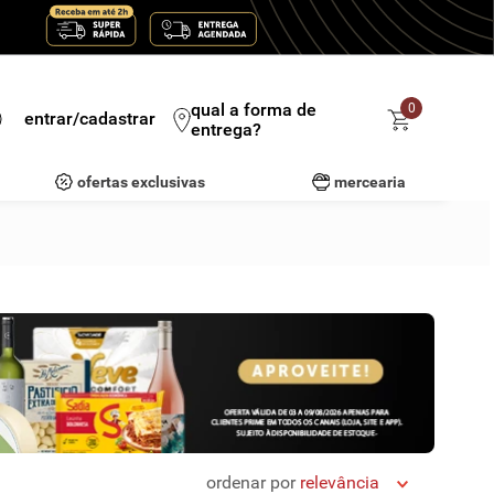
qual a forma de
0
entrar/cadastrar
entrega?
ofertas exclusivas
mercearia
ordenar por
relevância