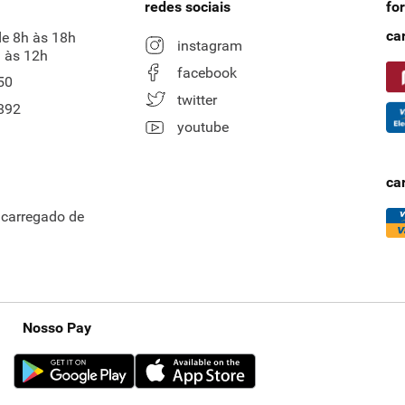
redes sociais
fo
ca
de 8h às 18h
instagram
 às 12h
facebook
50
twitter
892
youtube
ca
ncarregado de
Nosso Pay