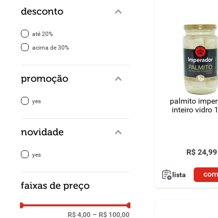
desconto
até 20%
acima de 30%
promoção
palmito impe
yes
inteiro vidro
novidade
R$
24
,
99
yes
com
lista
faixas de preço
R$ 4,00
–
R$ 100,00