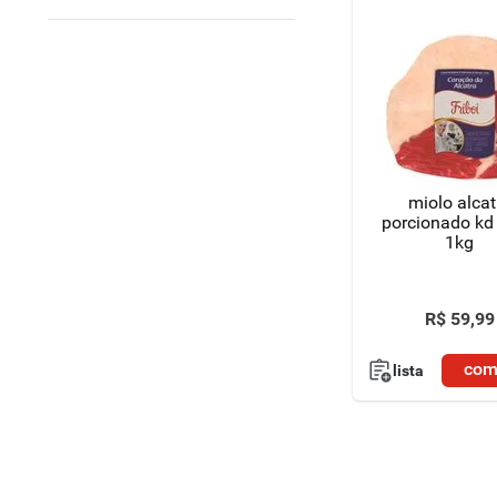
miolo alcat
porcionado kd 
1kg
R$
59
,
99
com
lista