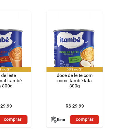
% no 2°
50% no 2°
de leite
doce de leite com
onal itambé
coco itambé lata
a 800g
800g
29
,
99
R$
29
,
99
comprar
comprar
lista