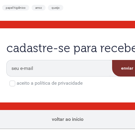
papel higiênico
arroz
queijo
cadastre-se para rece
enviar
aceito a política de privacidade
voltar ao início