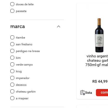
doces de leite
passata
marca
itambe
san frediano
perdigao na brasa
vinho argent
kim
chateau gar
750ml-gf ma
verde campo
krug
imperador
R$
44
,
99
dececco
chateau garbin
com
lista
a mapear