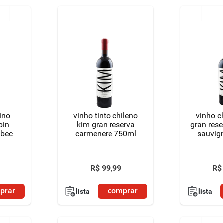
ino
vinho tinto chileno
vinho ch
bin
kim gran reserva
gran rese
lbec
carmenere 750ml
sauvig
R$
99
,
99
R$
prar
comprar
lista
lista