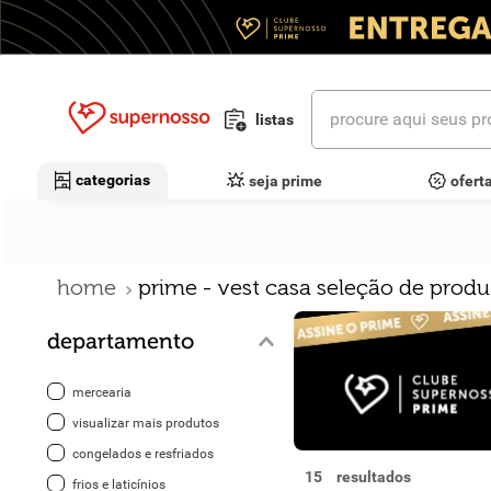
procure aqui seus prod
listas
termos mais buscados
categorias
seja prime
ofert
1
º
cerveja
2
º
leite
prime - vest casa seleção de produ
3
º
cafe
departamento
4
º
iogurte
5
º
vinhos
mercearia
visualizar mais produtos
6
º
biscoito
congelados e resfriados
15
frios e laticínios
7
º
queijo