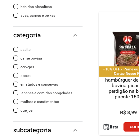
bebidas alcóolicas
8
º
detergente
aves, carnes e peixes
9
º
macarrão
categoria
10
º
chocolate
azeite
carne bovina
cervejas
+10% OFF - Prime ou
Cartão Nosso 
doces
hambúrguer de
enlatados e conservas
bovina pica
perdigão na 
lanches e comidas congeladas
pacote 15
molhos e condimentos
queijos
R$
8
,
99
com
lista
subcategoria