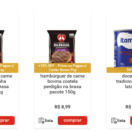
 Pague c/
+10% OFF - Prime ou Pague c/
Pay
Cartão Nosso Pay
50
 carne
hambúrguer de carne
doce 
nha
bovina costela
tradici
brasa
perdigão na brasa
lat
0g
pacote 150g
R$
8
,
99
R$
prar
comprar
lista
lista