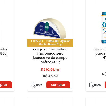
+10% OFF - Prime ou Pague c/
Cartão Nosso Pay
rador
queijo minas padrão
cerveja 
 180g
fracionado zero
puro m
lactose verde campo
4
lacfree 500g
R$
92
,
99
/
kg
R
R$
46
,
50
prar
comprar
lista
lista