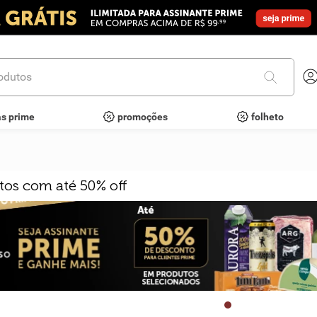
utos
as prime
promoções
folheto
tos com até 50% off