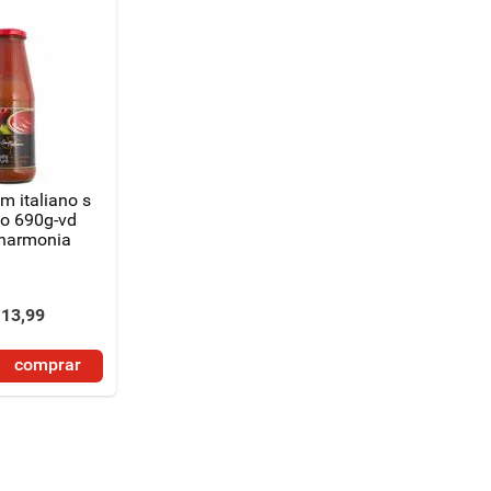
m italiano s
no 690g-vd
 harmonia
13
,
99
comprar