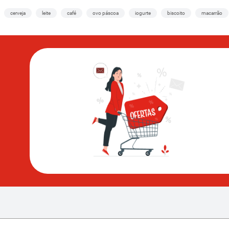
cerveja
leite
café
ovo páscoa
iogurte
biscoito
macarrão