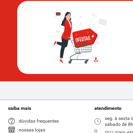
saiba mais
atendimento
seg. à sexta 
dúvidas frequentes
sábado de 8h
nossas lojas
(31) 3369-45