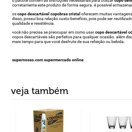
o pacote contém as instruções necessárias para utilizar
copo desc
corretamente este produto de forma segura. é possível armazenar 
os
copo descartável copobras cristal
oferecem muitas vantagens p
disso, possui boa relação custo-benefício, pois pode ser reutiliza
qualidade e resistência.
você não precisa se preocupar em como usar
copo descartável co
copos descartáveis são perfeitos para qualquer ocasião. além dis
mais tempo para que você desfrute de sua refeição ou bebida.
supernosso.com supermercado online
veja também