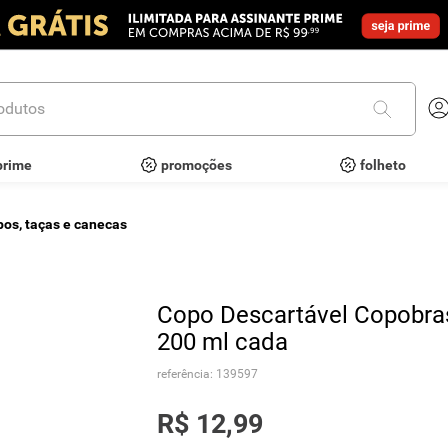
utos
prime
promoções
folheto
pos, taças e canecas
Copo Descartável Copobras
200 ml cada
referência
:
139597
R$
12
,
99