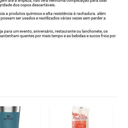
lagem até a limpeza, não terá nenhuma complicação para usar
gridade dos copos descartáveis.
ia a produtos químicos e alta resistência à rachadura. além
os possam ser usados e reutilizados várias vezes sem perder a
a para um evento, aniversário, restaurante ou lanchonete, os
e mantenham quentes por mais tempo e as bebidas e sucos frios por