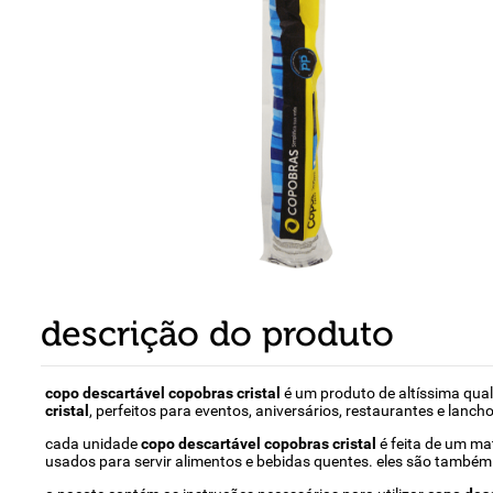
8
º
detergente
9
º
macarrão
10
º
chocolate
descrição do produto
copo descartável copobras cristal
é um produto de altíssima qua
cristal
, perfeitos para eventos, aniversários, restaurantes e lanch
cada unidade
copo descartável copobras cristal
é feita de um mat
usados para servir alimentos e bebidas quentes. eles são também