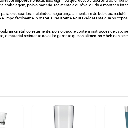
artável copobras cristal
. isso significa que, desde a abertura da emba
a embalagem, pois o material resistente e durável ajuda a manter a inte
ara os usuários, incluindo a segurança alimentar e de bebidas, resistênc
do e limpo facilmente. o material resistente e durável garante que os cop
pobras cristal
corretamente, pois o pacote contém instruções de uso. sej
so, o material resistente ao calor garante que os alimentos e bebidas s