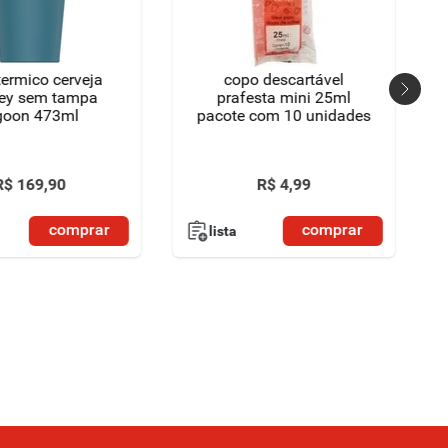
termico cerveja
copo descartável
ley sem tampa
prafesta mini 25ml
goon 473ml
pacote com 10 unidades
R$
169
,
90
R$
4
,
99
comprar
comprar
lista