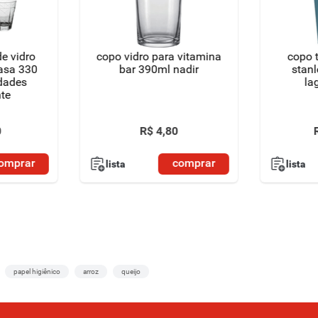
e vidro
copo vidro para vitamina
copo 
casa 330
bar 390ml nadir
stan
dades
la
te
0
R$
4
,
80
omprar
comprar
lista
lista
papel higiênico
arroz
queijo