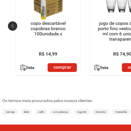
copo descartável
jogo de copos d
copobras branco
porto fino vest
100unidade x
ml com 6 uni
transparen
R$
14
,
99
R$
74
,
9
comprar
c
lista
lista
Os termos mais procurados pelos nossos clientes:
cerveja
leite
café
ovo páscoa
iogurte
biscoito
macarrão