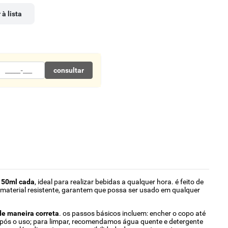
 à lista
consultar
 50ml cada
, ideal para realizar bebidas a qualquer hora. é feito de
u material resistente, garantem que possa ser usado em qualquer
 de maneira correta
. os passos básicos incluem: encher o copo até
 após o uso; para limpar, recomendamos água quente e detergente