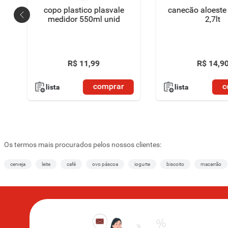
copo plastico plasvale
canecão aloeste 
medidor 550ml unid
2,7lt
R$
11
,
99
R$
14
,
9
comprar
c
lista
lista
Os termos mais procurados pelos nossos clientes:
cerveja
leite
café
ovo páscoa
iogurte
biscoito
macarrão