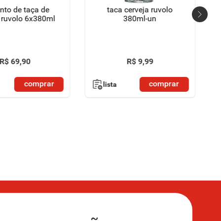
nto de taça de
taca cerveja ruvolo
a ruvolo 6x380ml
380ml-un
R$
69
,
90
R$
9
,
99
comprar
comprar
lista