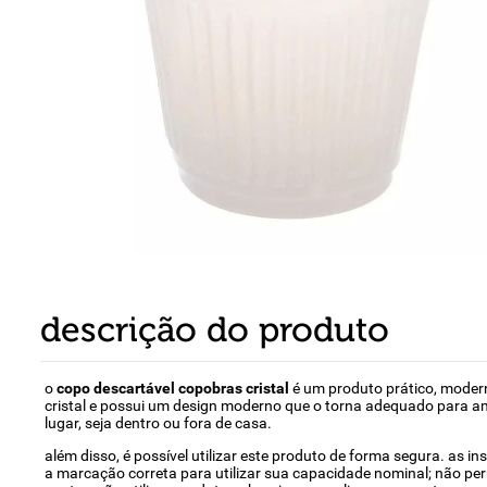
8
º
detergente
9
º
macarrão
10
º
chocolate
descrição do produto
o
copo descartável copobras cristal
é um produto prático, modern
cristal e possui um design moderno que o torna adequado para amb
lugar, seja dentro ou fora de casa.
além disso, é possível utilizar este produto de forma segura. as 
a marcação correta para utilizar sua capacidade nominal; não per