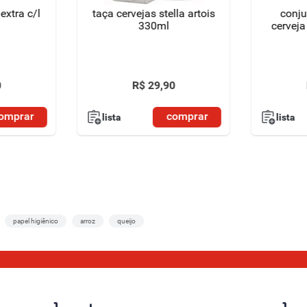
extra c/l
taça cervejas stella artois
conju
330ml
cervej
0
R$
29
,
90
omprar
comprar
lista
lista
papel higiênico
arroz
queijo