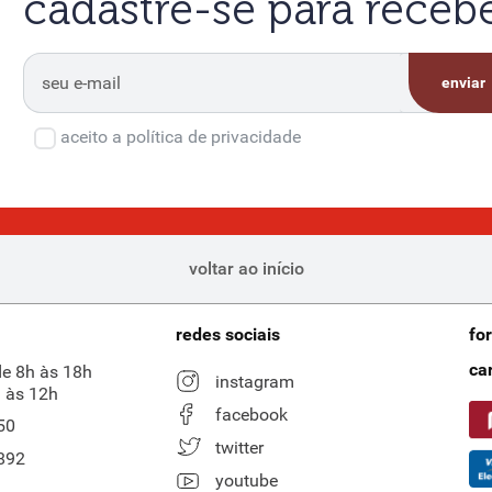
cadastre-se para rece
enviar
aceito a política de privacidade
voltar ao início
redes sociais
fo
ca
de 8h às 18h
instagram
 às 12h
facebook
50
twitter
892
youtube