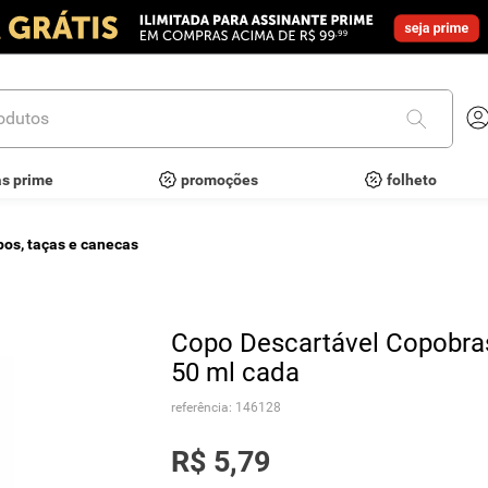
utos
as prime
promoções
folheto
pos, taças e canecas
Copo Descartável Copobras
50 ml cada
referência
:
146128
R$
5
,
79