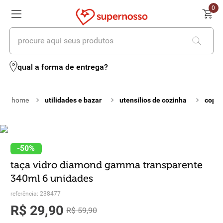
0
procure aqui seus produtos
termos mais buscados
qual a forma de entrega?
1
º
cerveja
utilidades e bazar
utensílios de cozinha
copos
2
º
leite
3
º
cafe
4
º
iogurte
-
50%
taça vidro diamond gamma transparente
5
º
queijo
340ml 6 unidades
6
º
vinhos
referência
:
238477
R$
29
,
90
7
º
biscoito
R$
59
,
90