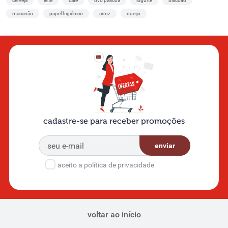
cerveja
leite
café
ovo páscoa
iogurte
biscoito
macarrão
papel higiênico
arroz
queijo
cadastre-se para receber promoções
enviar
aceito a política de privacidade
voltar ao início