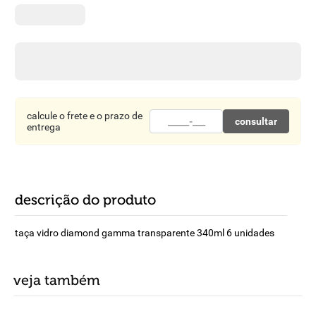
8
º
detergente
9
º
macarrão
10
º
chocolate
calcule o frete e o prazo de
consultar
entrega
descrição do produto
taça vidro diamond gamma transparente 340ml 6 unidades
veja também