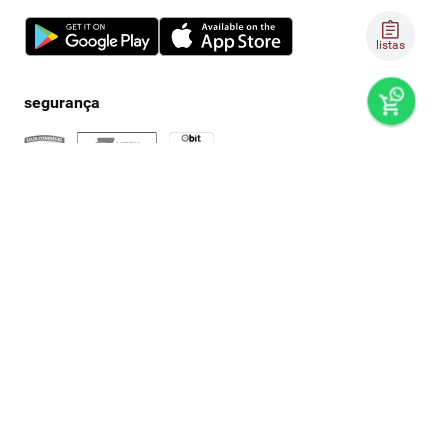
listas
preços e produtos válidos, exclusivamente, para compras no
super nosso em casa, sujeitos à alteração de preço, condições
de pagamento e disponibilidade de estoque, sem aviso prévio.
os preços visualizados podem ser diferentes dos praticados
nas lojas físicas super nosso. as fotos dos produtos são
ilustrativas, podendo haver divergência com o produto real,
confirme os detalhes do produto na respectiva descrição. os
produtos estarão sujeitos a disponibilidade de estoque no
momento em que o pedido estiver em separação. todos os
pedidos estão sujeitos a confirmação de dados cadastrais. a
venda e o consumo de bebidas alcoólicas são proibidos para