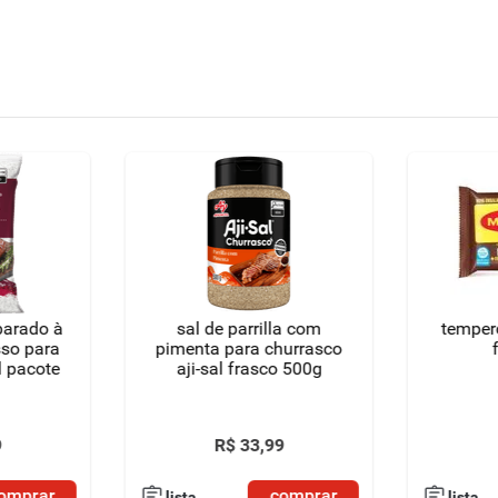
parado à
sal de parrilla com
temper
sso para
pimenta para churrasco
l pacote
aji-sal frasco 500g
9
R$
33
,
99
omprar
comprar
lista
lista