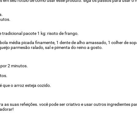
ções em seu rótulo de como usar esse produto. siga os passos para usar o r
a.
nutos.
 tradicional pacote 1 kg: risoto de frango.
ebola média picada finamente, 1 dente de alho amassado, 1 colher de sopa
queijo parmesão ralado, sal e pimenta do reino a gosto.
 por 2 minutos.
tos.
 que o arroz esteja cozido.
 as suas refeições. você pode ser criativo e usar outros ingredientes para
 adorar!