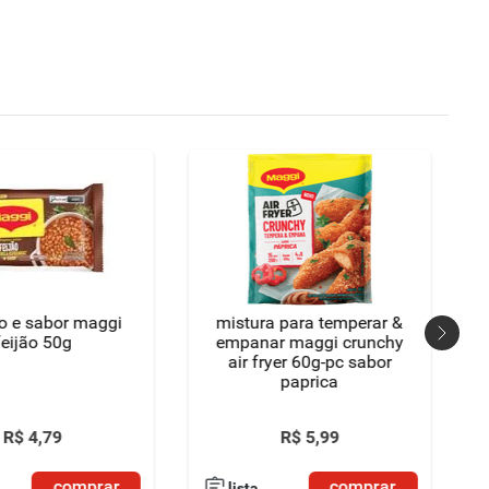
o e sabor maggi
mistura para temperar &
feijão 50g
empanar maggi crunchy
air fryer 60g-pc sabor
paprica
R$
4
,
79
R$
5
,
99
comprar
comprar
lista