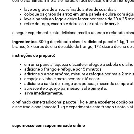
como vitaminas, minerais e fibras. é fácil de usar, e inclui instru
lave os grãos de arroz refinado antes de cozinhar.
coloque os grãos de arroz em uma panela e cubra com águ
leve a panela ao fogo e deixe ferver por cerca de 20 a 25 mi
retire do fogo, escorra e deixe esfriar antes de servir.
a seguir experimente esta deliciosa receita usando o refinado cisne
ingredientes:
300 g de refinado cisne tradicional pacote 1 kg, 1 c
branco, 2 xícaras de chá de caldo de frango, 1/2 xícara de chá de 
instruções de preparo:
em uma panela, aqueça o azeite e refogue a cebola e o alho
adicione o frango e refogue por 5 minutos.
adicione o arroz arbóreo, misture e refogue por mais 2 minu
despeje o vinho e mexa sempre até secar.
adicione o caldo de frango aos poucos, mexendo sempre até
acrescente o queijo parmesão, sal e pimenta.
sirva imediatamente.
o refinado cisne tradicional pacote 1 kg é uma excelente opção para
cisne tradicional pacote 1 kg e experimente esta frango risoto, vai
supernosso.com supermercado online