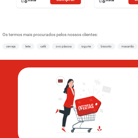
Os termos mais procurados pelos nossos clientes:
cerveja
leite
café
ovo páscoa
iogurte
biscoito
macarrão