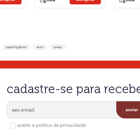
papel higiênico
arroz
queijo
cadastre-se para rece
enviar
aceito a política de privacidade