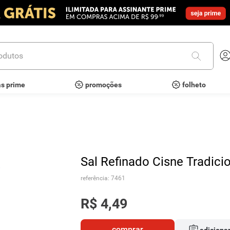
utos
as prime
promoções
folheto
Sal Refinado Cisne Tradici
referência
:
7461
R$
4
,
49
comprar