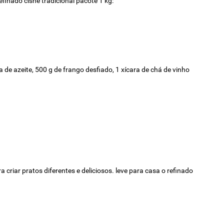
efinado cisne tradicional pacote 1 kg:
 de azeite, 500 g de frango desfiado, 1 xícara de chá de vinho
 criar pratos diferentes e deliciosos. leve para casa o refinado