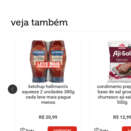
veja também
a
ketchup hellmann's
condimento pre
squeeze 2 unidades 380g
base de sal gro
cada leve mais pague
churrasco aji-sa
menos
500g
R$
20
,
99
R$
12
,
9
comprar
c
lista
lista