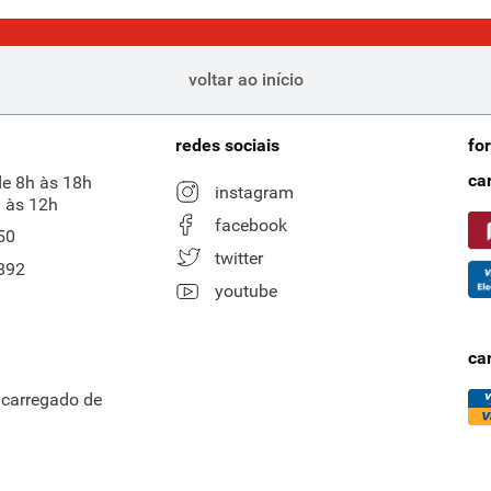
voltar ao início
redes sociais
fo
ca
de 8h às 18h
instagram
 às 12h
facebook
50
twitter
892
youtube
ca
ncarregado de