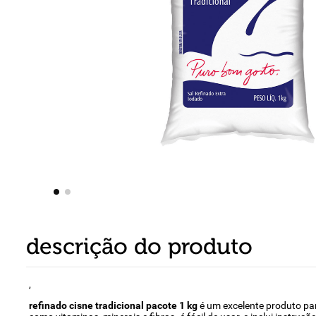
8
º
detergente
9
º
macarrão
10
º
chocolate
descrição do produto
,
refinado cisne tradicional pacote 1 kg
é um excelente produto par