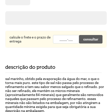
8
º
detergente
9
º
macarrão
10
º
chocolate
calcule o frete e o prazo de
consultar
entrega
descrição do produto
sal marinho, obtido pela evaporação da água do mar, o que o
torna mais puro. este tipo de sal não passa pelo processo de
refinamento e tem seu sabor menos salgado que o refinado. por
não ser refinado, ele mantém os micros minerais
(aproximadamente 84 minerais) que geralmente são removidos
naqueles que passam pelo processo de refinamento. esses
minerais não são listados na embalagem, por não atingirem a
quantidade mínima exigida para que seja obrigatória a sua
descrição na embalagem.