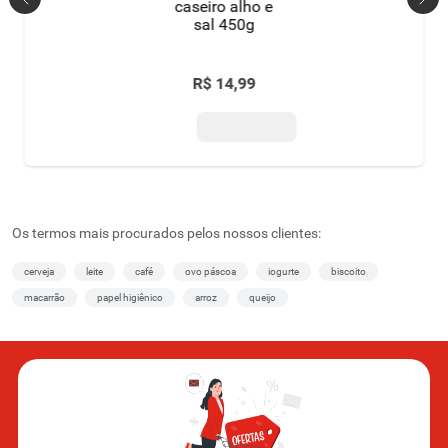
caseiro alho e
sal 450g
R$
14
,
99
Os termos mais procurados pelos nossos clientes:
cerveja
leite
café
ovo páscoa
iogurte
biscoito
macarrão
papel higiênico
arroz
queijo