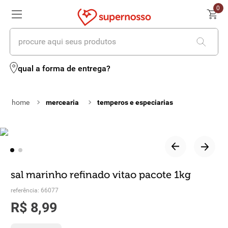
0
procure aqui seus produtos
termos mais buscados
qual a forma de entrega?
1
º
cerveja
mercearia
temperos e especiarias
2
º
leite
3
º
cafe
4
º
iogurte
5
º
vinhos
sal marinho refinado vitao pacote 1kg
6
º
biscoito
referência
:
66077
R$
8
,
99
7
º
queijo