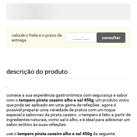
8
º
detergente
9
º
macarrão
10
º
chocolate
calcule o frete e o prazo de
consultar
entrega
descrição do produto
.
comece a sua experiência gastronômica com segurança e sabor
com o
tempero pirata caseiro alho e sal 450g
, um produto único
que pode ser aplicado em uma gama de refeições. agora é
possível preparar uma variedade de pratos com um toque
especial e saboroso da pirata caseiro. o tempero é feito a partir de
ingredientes naturais, como sal e alho, e é ideal para adicionar um
sabor exótico às suas refeições.
use o
tempero pirata caseiro alho e sal 450g
da seguinte