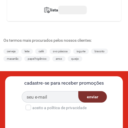
lista
Os termos mais procurados pelos nossos clientes:
cerveja
leite
café
ovo páscoa
iogurte
biscoito
macarrão
papel higiênico
arroz
queijo
cadastre-se para receber promoções
enviar
aceito a política de privacidade