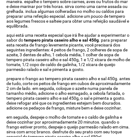
maneira. espalhe o tempero sobre carnes, aves ou frutos do mar
e deixe marinar por três horas. sirva como uma carne assada ou
grelhada. inclua algumas colheradas no molho ou caldos para
preparar uma refeição especial. adicione um pouco de tempero
aos legumes frescos e salteie para obter uma refeição saudável e
equilibrada.
aqui está uma receita especial que irá lhe ajudar a experimentar o
sabor do
tempero pirata caseiro alho e sal 450g
. para preparar
esta receita de frango levemente picante, você precisará dos
seguintes ingredientes: 4 peitos de frango, 2 colheres de sopa de
azeite, 3 dentes de alho, 1 cebola média, 1 colher de sopa de
tempero pirata caseiro alho e sal 450g, 1 e 1/2 xícara de molho de
tomate, 1/2 copo de caldo de galinha, 1/2 xícara de queijo
parmesão ralado e sal e pimenta a gosto.
prepare o frango ao tempero pirata caseiro alho e sal 450g. antes
de tudo, corte os peitos de frango em cubos de aproximadamente
2 cm de lado. em seguida, coloque o azeite numa panela de
tamanho médio, adicione o alho esmagado, a cebola fatiada, o
tempero pirata caseiro alho e sal 450g, o sal e pimenta a gosto.
deixe refogar até que os ingredientes estejam bem dourados.
adicione os pedaços de frango, misture bem e deixe cozinhar.
em seguida, despeje o molho de tomate e o caldo de galinha e
deixe cozinhar por aproximadamente 20 minutos. quando o
frango estiver pronto, despeje o queijo parmesão ralado em cima.
sirva com arroz branco. desfrute do seu prato com seu toque
especial de tempero pirata caseiro alho e sal 450g!