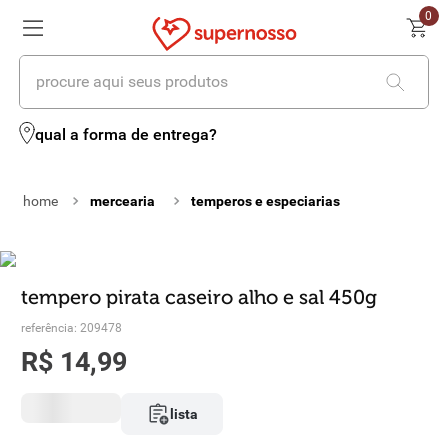
0
procure aqui seus produtos
termos mais buscados
qual a forma de entrega?
1
º
cerveja
mercearia
temperos e especiarias
2
º
leite
3
º
cafe
4
º
iogurte
tempero pirata caseiro alho e sal 450g
referência
:
209478
5
º
queijo
R$
14
,
99
6
º
biscoito
lista
7
º
vinhos