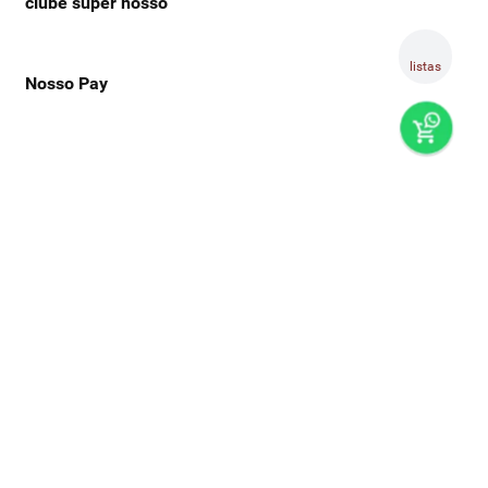
clube super nosso
listas
Nosso Pay
preços e produtos válidos, exclusivamente, para compras no
super nosso em casa, sujeitos à alteração de preço, condições
de pagamento e disponibilidade de estoque, sem aviso prévio.
os preços visualizados podem ser diferentes dos praticados
nas lojas físicas super nosso. as fotos dos produtos são
ilustrativas, podendo haver divergência com o produto real,
confirme os detalhes do produto na respectiva descrição. os
produtos estarão sujeitos a disponibilidade de estoque no
momento em que o pedido estiver em separação. todos os
pedidos estão sujeitos a confirmação de dados cadastrais. a