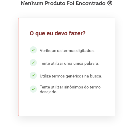
8
º
detergente
9
º
macarrão
10
º
chocolate
O que eu devo fazer?
Verifique os termos digitados.
Tente utilizar uma única palavra.
Utilize termos genéricos na busca.
Tente utilizar sinônimos do termo
desejado.