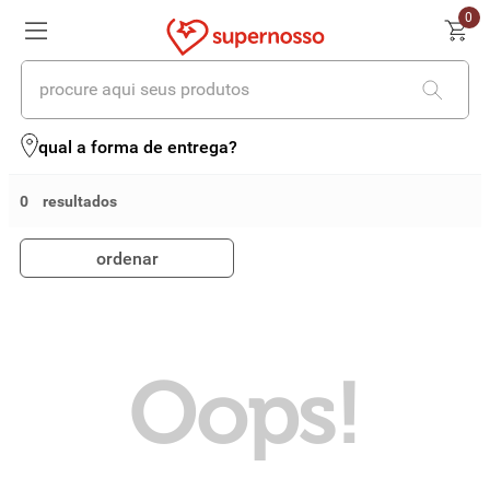
0
procure aqui seus produtos
termos mais buscados
qual a forma de entrega?
1
º
cerveja
0
2
º
leite
ordenar
3
º
cafe
4
º
iogurte
5
º
queijo
Oops!
6
º
biscoito
7
º
vinhos