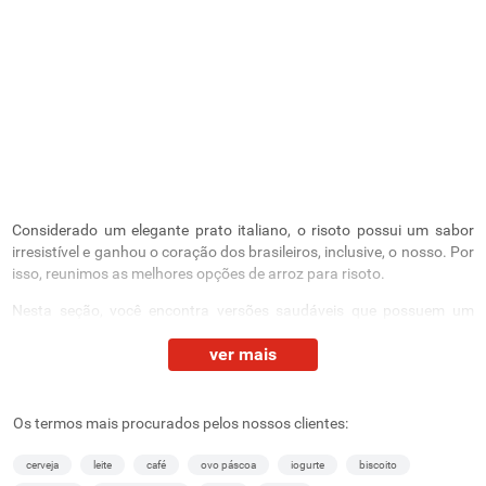
Considerado um elegante prato italiano, o risoto possui um sabor
irresistível e ganhou o coração dos brasileiros, inclusive, o nosso. Por
isso, reunimos as melhores opções de arroz para risoto.
Nesta seção, você encontra versões saudáveis que possuem um
toque especial da Itália, não à toa, elas são perfeitas para compor
ver mais
refeições de momentos especiais. A seguir, estão mais detalhes dos
produtos disponíveis. Confira:
Arroz para risoto: arbóreo e carnaroli
Os termos mais procurados pelos nossos clientes:
Para atender todas as preferências, nossa seleção oferece arroz
cerveja
leite
café
ovo páscoa
iogurte
biscoito
arbóreo e carnaroli.
O pacote de risoto arbóreo possui grãos