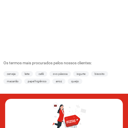
Os termos mais procurados pelos nossos clientes:
cerveja
leite
café
ovo páscoa
iogurte
biscoito
macarrão
papel higiênico
arroz
queijo