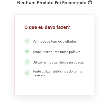
8
º
detergente
9
º
macarrão
10
º
chocolate
O que eu devo fazer?
Verifique os termos digitados.
Tente utilizar uma única palavra.
Utilize termos genéricos na busca.
Tente utilizar sinônimos do termo
desejado.