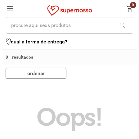
0
procure aqui seus produtos
termos mais buscados
qual a forma de entrega?
1
º
cerveja
0
2
º
leite
ordenar
3
º
cafe
4
º
iogurte
5
º
vinhos
Oops!
6
º
biscoito
7
º
queijo