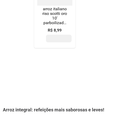
arroz italiano
riso scotti oro
10'
parboilizado
1kg
R$
8
,
99
Arroz integral: refeições mais saborosas e leves!