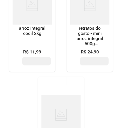
8
º
detergente
9
º
macarrão
arroz integral
retratos do
10
º
chocolate
codil 2kg
gosto - mini
arroz integral
500g
alimentos
R$
11
,
99
R$
24
,
90