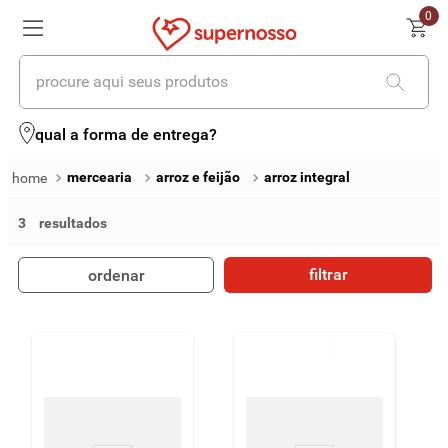
0
procure aqui seus produtos
termos mais buscados
qual a forma de entrega?
1
º
cerveja
mercearia
arroz e feijão
arroz integral
2
º
leite
3
3
º
cafe
filtrar
ordenar
4
º
iogurte
5
º
queijo
6
º
vinhos
7
º
biscoito