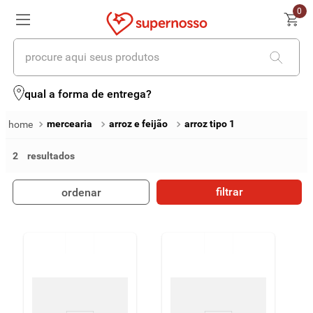
0
procure aqui seus produtos
termos mais buscados
qual a forma de entrega?
1
º
cerveja
mercearia
arroz e feijão
arroz tipo 1
2
º
leite
2
3
º
cafe
filtrar
ordenar
4
º
iogurte
5
º
queijo
6
º
biscoito
7
º
vinhos