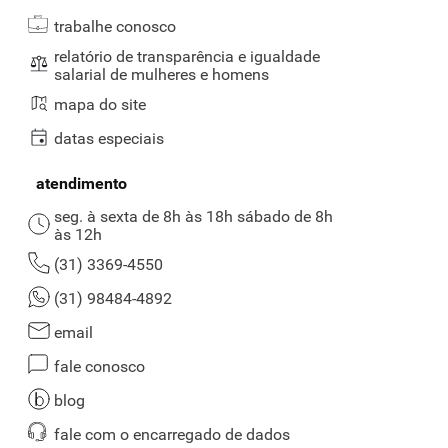
qualidade. Após pronto, esse tipo de arroz compõe pratos soltinhos
trabalhe conosco
e macios. Outro diferencial está na conservação dos nutrientes e
vitaminas, sendo a versão indicada para quem deseja um produto
relatório de transparência e igualdade
mais nutricional e saudável.
salarial de mulheres e homens
Qual é a diferença entre o arroz dos tipos 1, 2 e 3?
mapa do site
A diferença está na qualidade dos grãos. Esses três tipos são
datas especiais
definidos pelo Ministério da Agricultura, Pecuária e Abastecimento
(MAPA), no qual
a alternativa 1 corresponde ao mais alto padrão
atendimento
de qualidade
, sendo formada por grãos puros, limpos e mais
seg. à sexta de 8h às 18h sábado de 8h
saudáveis.
às 12h
Enquanto a versão 2 corresponde ao nível intermediário de
(31) 3369-4550
excelência, podendo ter grãos irregulares ou com pequenas
descolorações. Apesar de a categoria 3 ser a mais baixa, ela ainda é
(31) 98484-4892
segura para o consumo, apenas terá sabor e aparência inferiores.
email
Onde comprar arroz branco tipo 1 em Belo
Horizonte?
fale conosco
blog
Você deseja comprar arroz online, mas não sabe qual é o melhor
supermercado em BH para isso?
O Supernosso é a alternativa mais
fale com o encarregado de dados
confiável
, já que o nosso catálogo é formado por marcas seguras e