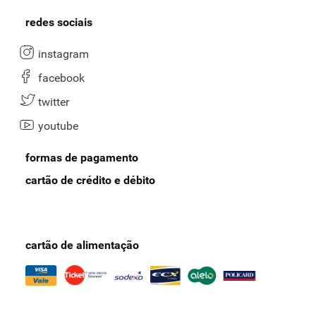
renomadas de arroz tipo 1.
redes sociais
Escolha a opção que desejar, inclua no carrinho e finalize a compra
com o cartão
Nosso Pay
. Com ele nas mãos, você aproveita ofertas
instagram
exclusivas, inúmeros descontos e outras vantagens imperdíveis,
como frete grátis nas compras acima de R$ 100.
facebook
Mas, antes de concluir o pedido, conheça nossa seção de
arroz
twitter
especial
. Nela, temos arroz parboilizado, arroz integral, arroz
youtube
carreteiro, arroz preto e outras classificações. Aproveite!
formas de pagamento
cartão de crédito e débito
cartão de alimentação