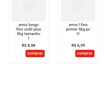
8
º
detergente
9
º
macarrão
arroz longo
arroz l fino
10
º
chocolate
fino codil plus
primor 5kg-pc
5kg tamanho
t1
1
R$
8
,
98
R$
6
,
99
comprar
comprar