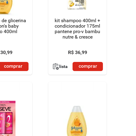
de glicerina
kit shampoo 400ml +
on's baby
condicionador 175ml
co 400ml
pantene pro-v bambu
nutre & cresce
30
,
99
R$
36
,
99
comprar
comprar
lista