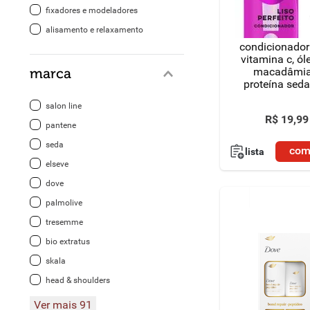
fixadores e modeladores
8
º
detergente
alisamento e relaxamento
condicionado
9
º
macarrão
vitamina c, ól
macadâmia
marca
proteína seda
10
º
chocolate
perfeito frasco
salon line
R$
19
,
99
pantene
seda
com
lista
elseve
dove
palmolive
tresemme
bio extratus
skala
head & shoulders
Ver mais 91