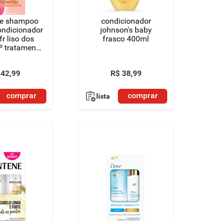
eve shampoo
condicionador
ndicionador
johnson's baby
r liso dos
frasco 400ml
º tratamento
tox* em casa
42
,
99
R$
38
,
99
comprar
comprar
lista