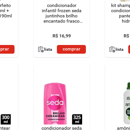
rfeito
condicionador
kit sham
ml +
infantil frozen seda
condicio
 190ml
juntinhos brilho
pante
encantado frasco
hid
300ml
R$
16
,
99
R$
prar
comprar
lista
lista
ntear
condicionador seda
amôni