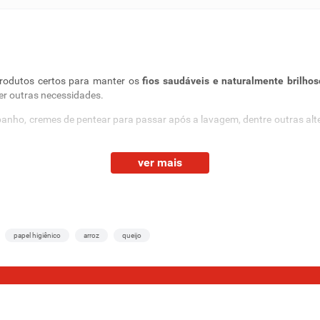
produtos certos para manter os
fios saudáveis e naturalmente brilhos
der outras necessidades.
ho, cremes de pentear para passar após a lavagem, dentre outras altern
ionadores e mais
ver mais
e viçosos e bem cuidados? Então, chegou no lugar certo. Para investir 
papel higiênico
arroz
queijo
do online em BH. As opções individuais são perfeitas para as pesso
car sem o produto preferido.
para carregar na bolsa ou levar em viagens.