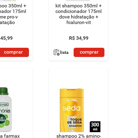
poo 350ml +
kit shampoo 350ml +
nador 175ml
condicionador 175ml
ne pro-v
dove hidratação +
ratação
hialuron-vit
45
,
99
R$
34
,
99
comprar
comprar
lista
a farmax
shampoo 2% amino-