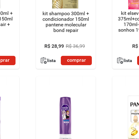
50ml +
kit els
kit shampoo 300ml +
 150ml
375ml+co
condicionador 150ml
air +
170ml-f
pantene molecular
sonhos 1
bond repair
efeito bo
R$
R$
28
,
99
R$
36
,
99
prar
comprar
lista
lista