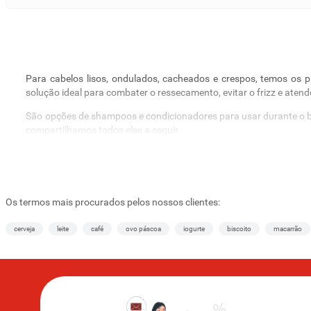
Para cabelos lisos, ondulados, cacheados e crespos, temos os 
solução ideal para combater o ressecamento, evitar o frizz e aten
São opções de shampoos e condicionadores para usar durante o ban
compartilhamos todos eles a seguir.
Produtos para cuidar do cabelo: shampoos, condic
Você deseja realçar os pontos fortes dos fios e mantê-los sempr
conhecer tudo o que está disponível nesta seleção. Confira:
Os termos mais procurados pelos nossos clientes:
Shampoos: Pantene, Seda, Elseve e mais marcas
cerveja
leite
café
ovo páscoa
iogurte
biscoito
macarrão
Compre
shampoos
individuais e em combos
em nosso supermerca
para quem deseja compartilhar o cosmético ou não quer arriscar fi
Encontre versões em tamanhos variados, sendo os menores ideais 
Condicionadores: opções com vitaminas e nutrientes