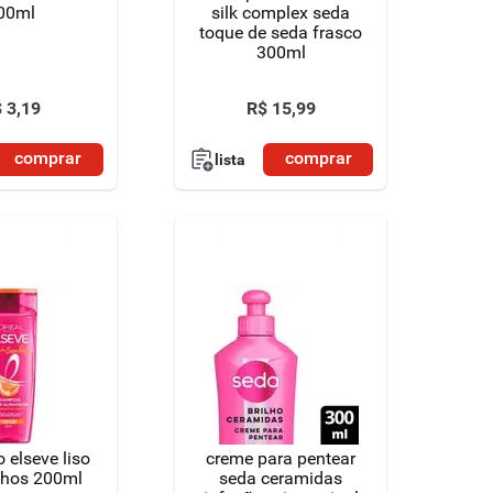
00ml
silk complex seda
toque de seda frasco
300ml
$
3
,
19
R$
15
,
99
comprar
comprar
lista
elseve liso
creme para pentear
nhos 200ml
seda ceramidas