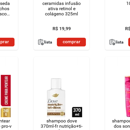
 seda
ceramidas infusão
1
achos
ativa retinol e
asco
colágeno 325ml
R$
19
,
99
R
prar
comprar
lista
lista
ntear
shampoo dove
shampoo 
 pro-v
370ml-fr nutrição+ti-
dos so