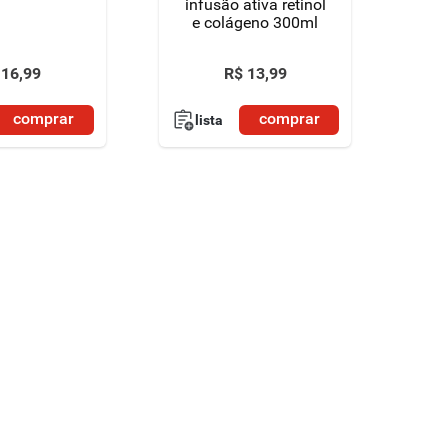
infusão ativa retinol
e colágeno 300ml
16
,
99
R$
13
,
99
comprar
comprar
lista