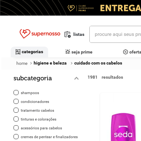
procure aqui seus prod
listas
termos mais buscados
categorias
seja prime
ofert
1
º
cerveja
higiene e beleza
cuidado com os cabelos
2
º
leite
subcategoria
1981
3
º
cafe
shampoos
4
º
iogurte
condicionadores
tratamento cabelos
5
º
queijo
tinturas e colorações
6
º
biscoito
acessórios para cabelos
cremes de pentear e finalizadores
7
º
vinhos