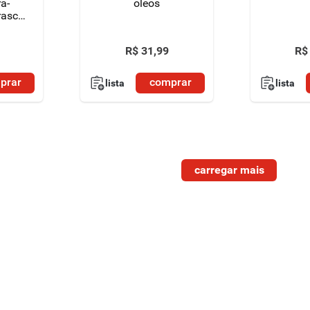
a-
oleos
rasco
R$
31
,
99
R$
prar
comprar
lista
lista