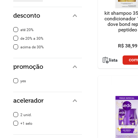
kit shampoo 3
desconto
condicionador
dove bond rep
peptídeo
até 20%
de 20% a 30%
R$
38
,
99
acima de 30%
com
lista
promoção
yes
acelerador
2 unid.
+1 selo