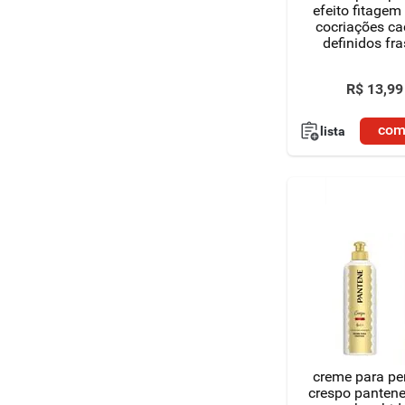
efeito fitagem
cocriações c
definidos fr
300ml
R$
13
,
99
com
lista
creme para pe
crespo pantene