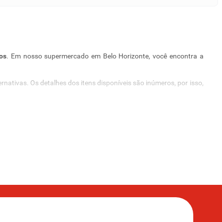
os
. Em nosso supermercado em Belo Horizonte, você encontra a
ativas. Os detalhes dos itens disponíveis são inúmeros, por isso,
em produtos que atendem às suas necessidades, o primeiro passo é
as que moram sozinhas. Já os kits de shampoos são recomendados