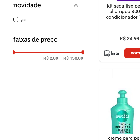
novidade
kit seda liso pe
shampoo 300
condicionador
yes
R$
24
,
99
faixas de preço
com
lista
R$ 2,00
–
R$ 150,00
creme para pe