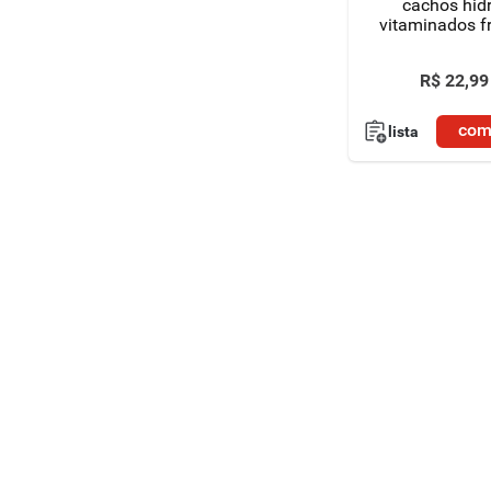
cachos hidr
vitaminados f
240g
R$
22
,
99
com
lista