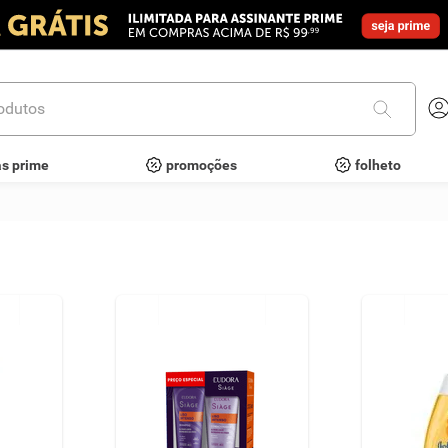
utos
as prime
promoções
folheto