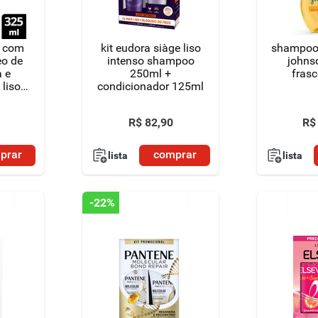
r com
kit eudora siàge liso
shampoo 
eo de
intenso shampoo
johns
 e
250ml +
fras
 liso
condicionador 125ml
 325ml
R$
82
,
90
R$
prar
comprar
lista
lista
-
22%