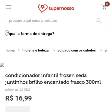
0
procure aqui seus produtos
termos mais buscados
qual a forma de entrega?
1
º
cerveja
higiene e beleza
cuidado com os cabelos
cond
2
º
leite
3
º
cafe
4
º
iogurte
condicionador infantil frozen seda
juntinhos brilho encantado frasco 300ml
5
º
queijo
referência
:
214523
6
º
vinhos
R$
16
,
99
7
º
biscoito