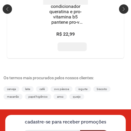
condicionador
queratina e pro-
vitamina b5
pantene pro-v
miracles
queratina
R$
22
,
99
preenche &
blinda bisnaga
150ml
Os termos mais procurados pelos nossos clientes:
cerveja
leite
café
ovo páscoa
iogurte
biscoito
macarrão
papel higiênico
arroz
queijo
cadastre-se para receber promoções