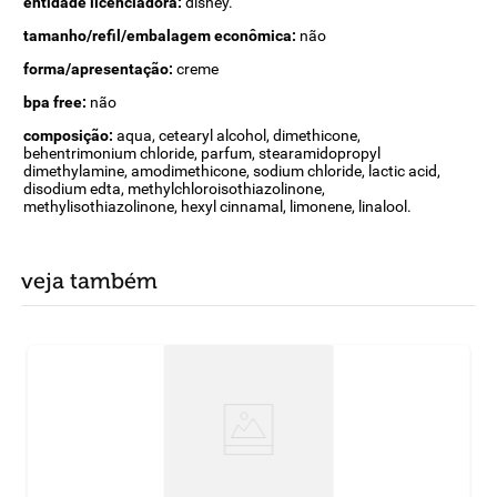
entidade licenciadora:
disney.
tamanho/refil/embalagem econômica:
não
forma/apresentação:
creme
bpa free:
não
composição:
aqua, cetearyl alcohol, dimethicone,
behentrimonium chloride, parfum, stearamidopropyl
dimethylamine, amodimethicone, sodium chloride, lactic acid,
disodium edta, methylchloroisothiazolinone,
methylisothiazolinone, hexyl cinnamal, limonene, linalool.
veja também