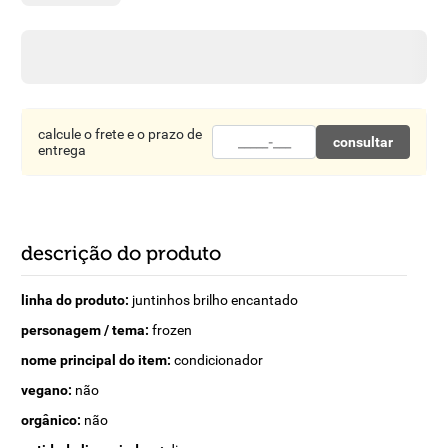
8
º
detergente
9
º
macarrão
10
º
chocolate
calcule o frete e o prazo de
consultar
entrega
descrição do produto
linha do produto:
juntinhos brilho encantado
personagem / tema:
frozen
nome principal do item:
condicionador
vegano:
não
orgânico:
não