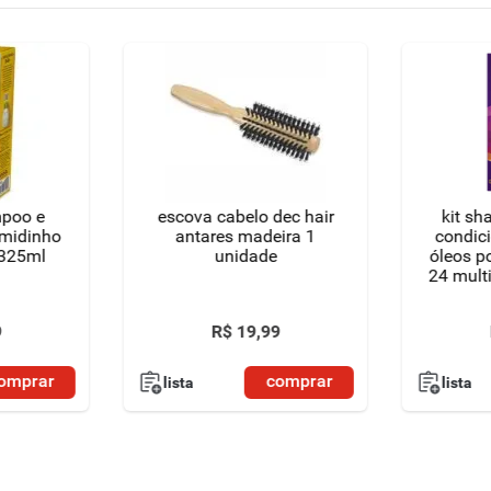
mpoo e
escova cabelo dec hair
kit s
amidinho
antares madeira 1
condic
 325ml
unidade
óleos p
24 mult
9
R$
19
,
99
omprar
comprar
lista
lista