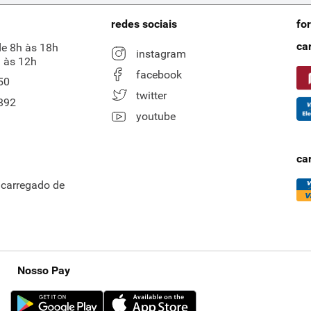
redes sociais
fo
ca
de 8h às 18h
instagram
 às 12h
facebook
50
twitter
892
youtube
ca
ncarregado de
Nosso Pay