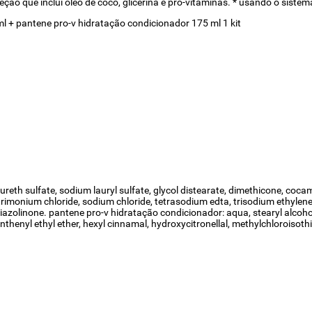
ção que inclui óleo de coco, glicerina e pro-vitaminas. * usando o siste
 + pantene pro-v hidratação condicionador 175 ml 1 kit
eth sulfate, sodium lauryl sulfate, glycol distearate, dimethicone, coc
trimonium chloride, sodium chloride, tetrasodium edta, trisodium ethylen
hiazolinone. pantene pro-v hidratação condicionador: aqua, stearyl alcoho
thenyl ethyl ether, hexyl cinnamal, hydroxycitronellal, methylchloroisoth