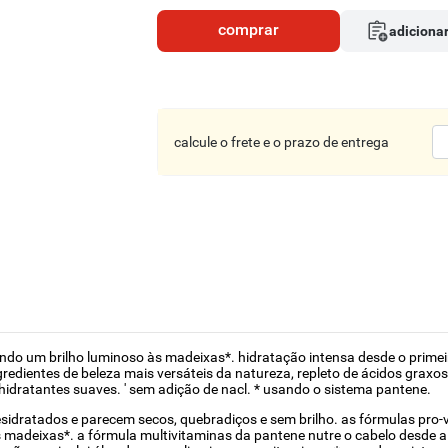
comprar
adicionar
calcule o frete e o prazo de entrega
indo um brilho luminoso às madeixas*. hidratação intensa desde o primeir
ngredientes de beleza mais versáteis da natureza, repleto de ácidos graxo
 hidratantes suaves. ' sem adição de nacl. * usando o sistema pantene.
esidratados e parecem secos, quebradiços e sem brilho. as fórmulas pro-
s madeixas*. a fórmula multivitaminas da pantene nutre o cabelo desde a r