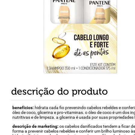
8
º
detergente
9
º
macarrão
10
º
chocolate
descrição do produto
benefícios:
hidrata cada fio prevenindo cabelos rebeldes e confer
óleo de coco, glicerina e pro-vitaminas. o óleo de coco é um dos i
nutritivas e de limpeza. a glicerina é usada por suas propriedades
descrição de marketing:
os cabelos danificados tendem a ficar d
forma a prevenir cabelos rebeldes e conferir um brilho luminoso à