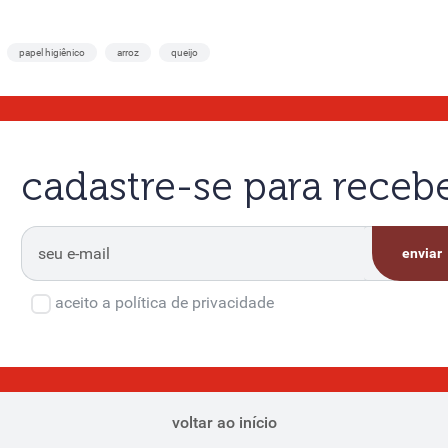
papel higiênico
arroz
queijo
cadastre-se para rece
enviar
aceito a política de privacidade
voltar ao início