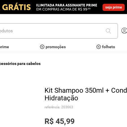
utos
prime
promoções
folheto
cessórios para cabelos
Kit Shampoo 350ml + Cond
Hidratação
referência
:
203663
R$
45
,
99