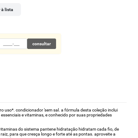
 à lista
consultar
o uso*. condicionador 'sem sal. a fórmula desta coleção inclui
s essenciais e vitaminas, e conhecido por suas propriedades
vitaminas do sistema pantene hidratação hidratam cada fio, de
aiz, para que cresça longo e forte até as pontas. aproveite a