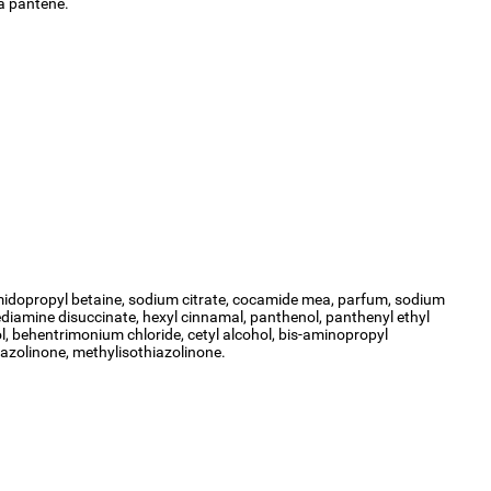
ma pantene.
amidopropyl betaine, sodium citrate, cocamide mea, parfum, sodium
ediamine disuccinate, hexyl cinnamal, panthenol, panthenyl ethyl
l, behentrimonium chloride, cetyl alcohol, bis-aminopropyl
iazolinone, methylisothiazolinone.