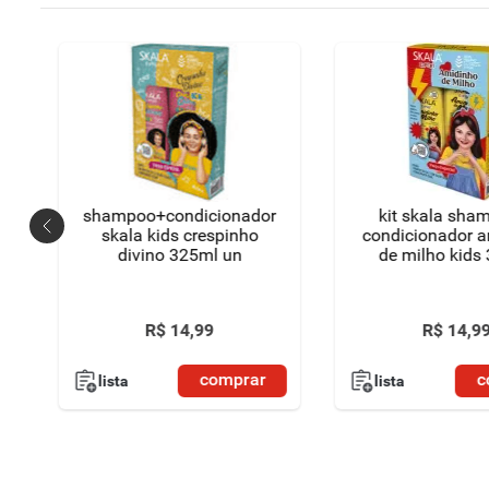
shampoo+condicionador
kit skala sha
skala kids crespinho
condicionador 
divino 325ml un
de milho kids
R$
14
,
99
R$
14
,
9
comprar
c
lista
lista