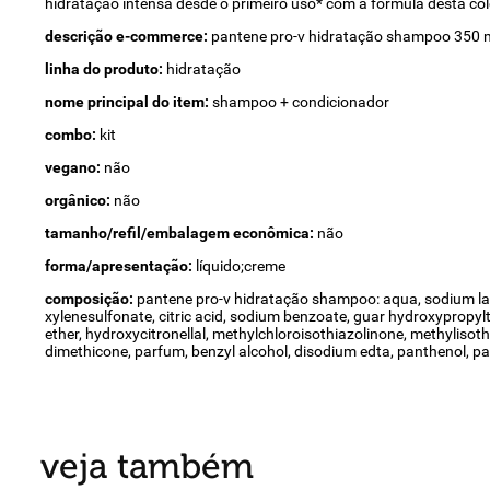
hidratação intensa desde o primeiro uso* com a fórmula desta cole
descrição e-commerce:
pantene pro-v hidratação shampoo 350 ml
linha do produto:
hidratação
nome principal do item:
shampoo + condicionador
combo:
kit
vegano:
não
orgânico:
não
tamanho/refil/embalagem econômica:
não
forma/apresentação:
líquido;creme
composição:
pantene pro-v hidratação shampoo: aqua, sodium laur
xylenesulfonate, citric acid, sodium benzoate, guar hydroxypropyl
ether, hydroxycitronellal, methylchloroisothiazolinone, methylisot
dimethicone, parfum, benzyl alcohol, disodium edta, panthenol, pan
veja também