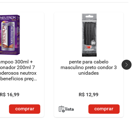
hampoo 300ml +
pente para cabelo
ionador 200ml 7
masculino preto condor 3
oderosos neutrox
unidades
ibenefícios preço
especial
R$
16
,
99
R$
12
,
99
comprar
comprar
lista