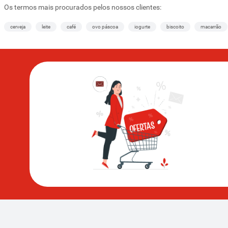
Os termos mais procurados pelos nossos clientes:
cerveja
leite
café
ovo páscoa
iogurte
biscoito
macarrão