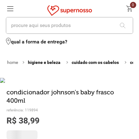
0
procure aqui seus produtos
termos mais buscados
qual a forma de entrega?
1
º
cerveja
higiene e beleza
cuidado com os cabelos
cond
2
º
leite
3
º
cafe
4
º
iogurte
condicionador johnson's baby frasco
400ml
5
º
queijo
referência
:
119894
6
º
biscoito
R$
38
,
99
7
º
vinhos