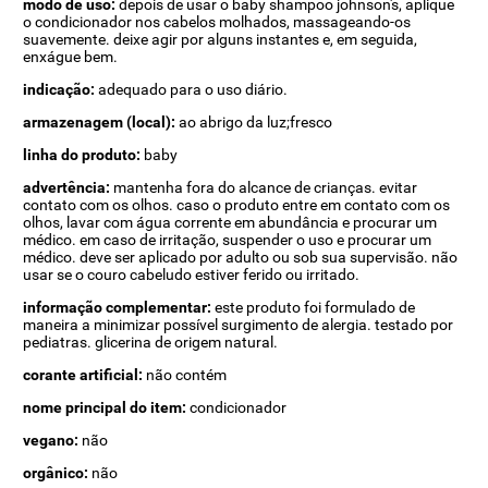
modo de uso:
depois de usar o baby shampoo johnson's, aplique
o condicionador nos cabelos molhados, massageando-os
suavemente. deixe agir por alguns instantes e, em seguida,
enxágue bem.
indicação:
adequado para o uso diário.
armazenagem (local):
ao abrigo da luz;fresco
linha do produto:
baby
advertência:
mantenha fora do alcance de crianças. evitar
contato com os olhos. caso o produto entre em contato com os
olhos, lavar com água corrente em abundância e procurar um
médico. em caso de irritação, suspender o uso e procurar um
médico. deve ser aplicado por adulto ou sob sua supervisão. não
usar se o couro cabeludo estiver ferido ou irritado.
informação complementar:
este produto foi formulado de
maneira a minimizar possível surgimento de alergia. testado por
pediatras. glicerina de origem natural.
corante artificial:
não contém
nome principal do item:
condicionador
vegano:
não
orgânico:
não