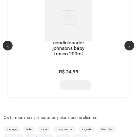
condicionador
johnson's baby
frasco 200ml
R$
24
,
99
Os termos mais procurados pelos nossos clientes:
cerveja
leite
café
ovo páscoa
iogurte
biscoito