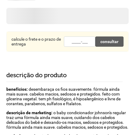
8
º
detergente
9
º
macarrão
10
º
chocolate
calcule o frete e o prazo de
consultar
entrega
descrição do produto
benefícios:
desembaraça os fios suavemente. fórmula ainda
mais suave. cabelos macios, sedosos e protegidos. feito com
glicerina vegetal. tem ph fisiológico, é hipoalergênico e livre de
corantes, parabenos, sulfatos e ftalatos.
descrição de marketing:
o baby condicionador johnson's regular
traz uma fórmula ainda mais suave, cuidando dos cabelos
delicados do bebê e deixando-os macios, sedosos e protegidos.
fórmula ainda mais suave. cabelos macios, sedosos e protegidos.