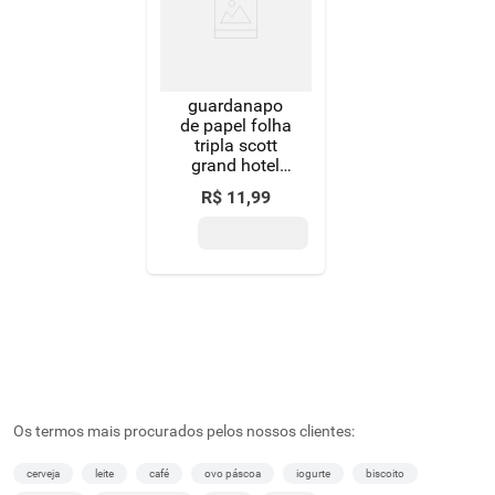
guardanapo
de papel folha
tripla scott
grand hotel
31,8cm x
R$
11
,
99
32,8cm pacote
50 unidades
Os termos mais procurados pelos nossos clientes:
cerveja
leite
café
ovo páscoa
iogurte
biscoito