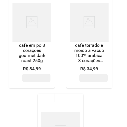
café em pó 3
café torrado e
corações
moído a vácuo
gourmet dark
100% arábica
roast 250g
3 corações
gourmet
R$
34
,
99
R$
34
,
99
pacote 250g