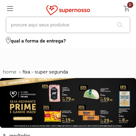
0
procure aqui seus produtos
termos mais buscados
qual a forma de entrega?
1
º
cerveja
2
º
leite
fixa - super segunda
3
º
cafe
4
º
iogurte
5
º
queijo
6
º
biscoito
7
º
vinhos
9