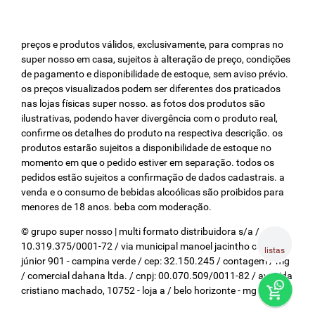
preços e produtos válidos, exclusivamente, para compras no
super nosso em casa, sujeitos à alteração de preço, condições
de pagamento e disponibilidade de estoque, sem aviso prévio.
os preços visualizados podem ser diferentes dos praticados
nas lojas físicas super nosso. as fotos dos produtos são
ilustrativas, podendo haver divergência com o produto real,
confirme os detalhes do produto na respectiva descrição. os
produtos estarão sujeitos a disponibilidade de estoque no
momento em que o pedido estiver em separação. todos os
pedidos estão sujeitos a confirmação de dados cadastrais. a
venda e o consumo de bebidas alcoólicas são proibidos para
menores de 18 anos. beba com moderação.
© grupo super nosso | multi formato distribuidora s/a / cnpj:
10.319.375/0001-72 / via municipal manoel jacintho coelho
listas
júnior 901 - campina verde / cep: 32.150.245 / contagem / mg
/ comercial dahana ltda. / cnpj: 00.070.509/0011-82 / avenida
cristiano machado, 10752 - loja a / belo horizonte - mg