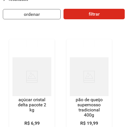
8
º
detergente
filtrar
ordenar
9
º
macarrão
10
º
chocolate
açúcar cristal
pão de queijo
delta pacote 2
supernosso
kg
tradicional
400g
R$
6
,
99
R$
19
,
99