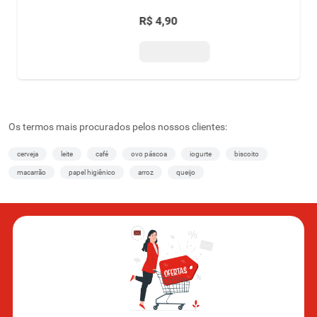
R$
4
,
90
Os termos mais procurados pelos nossos clientes:
cerveja
leite
café
ovo páscoa
iogurte
biscoito
macarrão
papel higiênico
arroz
queijo