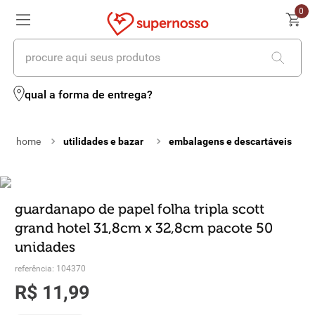
0
procure aqui seus produtos
termos mais buscados
qual a forma de entrega?
1
º
cerveja
utilidades e bazar
embalagens e descartáveis
2
º
leite
3
º
cafe
4
º
iogurte
guardanapo de papel folha tripla scott
grand hotel 31,8cm x 32,8cm pacote 50
5
º
queijo
unidades
6
º
vinhos
referência
:
104370
R$
11
,
99
7
º
biscoito