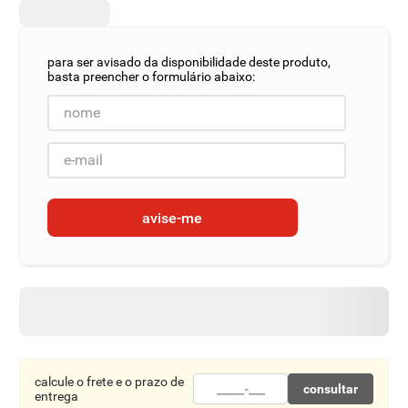
8
º
detergente
9
º
macarrão
10
º
chocolate
avise-me
calcule o frete e o prazo de
consultar
entrega